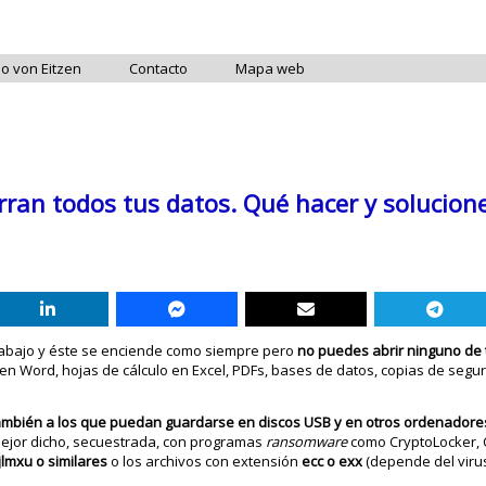
do von Eitzen
Contacto
Mapa web
ran todos tus datos. Qué hacer y solucion
trabajo y éste se enciende como siempre pero
no puedes abrir ninguno de 
os en Word, hojas de cálculo en Excel, PDFs, bases de datos, copias de segu
también a los que puedan guardarse en discos USB y en otros ordenadores
mejor dicho, secuestrada, con programas
ransomware
como CryptoLocker, 
lmxu o similares
o los archivos con extensión
ecc o exx
(depende del viru