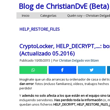
Blog de ChristianDvE (Beta)
Inicio
Categorías
Quién soy – Christian Delga
HELP_RESTORE_FILES
CryptoLocker, HELP_DECRYPT,…: bor
(Actualizado 05.2016)
Publicado
10/05/2015
|
Por
Christian Delgado von Eitzen
Imagínate que un día arrancas tu ordenador de casa o del 
dan error
: fotos (incluso familiares), vídeos, trabajos hech
perdido!
Y
además no solo afecta a los que están en el equipo sino 
incluyendo servidores.
Has perdido toda la información
(o, 
quedan unos ficheros
HELP_DECRYPT, HELP_RESTORE_FILES_j