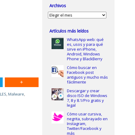
Archivos
Archivos
Artículos más leídos
WhatsApp web: qué
es, usos y para qué
sirve en iPhone,
Android, Windows
Phone y BlackBerry
Cómo buscar en
Facebook post
antiguos y mucho más
fácilmente
Descargar y crear
ILES
,
Malware
,
disco ISO de Windows
7, 8 y 8.1/Pro gratis y
legal
Cómo usar cursiva,
negrita, subrayado en
Instagram,
Twitter/Facebook y
más