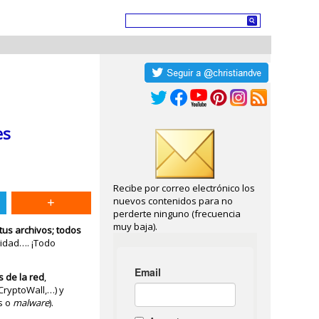
es
Recibe por correo electrónico los
nuevos contenidos para no
perderte ninguno (frecuencia
muy baja).
tus archivos; todos
ridad…. ¡Todo
 de la red
,
CryptoWall,…) y
s o
malware
).