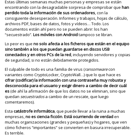
Estas últimas semanas muchas personas y empresas se están
encontrando con la desagradable sorpresa de comprobar que
han
perdido toda la información de sus ordenadores
, con la
consiguiente desesperación. Informes y trabajos, hojas de cálculo,
archivos PDF, bases de datos, fotos y vídeos… Todo. Los
documentos están ahí pero no se pueden abrir: los han
“secuestrado”.
Los móviles con Android
tampoco se libran.
Lo peor es que
no solo afecta a los ficheros que están en el equipo
sino también a los que puedan guardarse en discos USB
conectados y en otros PCs de la red
, incluyendo servidores y copias
de seguridad, si no están debidamente protegidos.
El culpable de todo es una familia de virus (
ransomware
con
variantes como CryptoLocker, CryptoWall…) que lo que hace es
cifrar (codificar) la información con una contraseña muy robusta y
desconocida para el usuario y exigir dinero a cambio de decir cuál
es
(de ahí la afirmación de que los datos no se eliminan, sino que
quedan
secuestrados
a cambio de un rescate, que luego
comentaremos).
Esta
catástrofe informática
, que puede llevar a la ruina a muchas
empresas,
no es ciencia ficción
.
Está ocurriendo de verdad
en
muchas organizaciones (grandes y pequeñas) y hogares, que ven
cómo ficheros “importantes” se convierten en basura irrecuperable.
Es terrible.