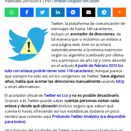
Publicado
20/10/2013
|
Por
Christian Delgado von Eitzen
Twitter, la plataforma de comunicación de
mensajes de hasta 140 caracteres,
incluye un
acortador de direcciones
, de
tal manera que si incluimos un enlace a
una página web, éste se acortará
automáticamente a la mínima expresión
según su algoritmo (cambiado por última
vez a principios de año tal y como describí
en el artículo
A partir de febrero 2013 los
tuits con enlace podrán tener solo 118 caracteres
). Aunque parece
que siempre ha sido así, en los «orígenes» de Twitter,
hace algunos
años, había que acortar las direcciones manualmente
usando
bit.ly
u otras alternativas.
El acortador oficial de
Twitter es
t.co
y no es posible desactivarlo
.
Gracias a él, Twitter puede saber
cuántas personas visitan cada
enlace y desde qué ubicación
(incluso seguro que saben qué
cuenta lo hace), ofreciendo así sus estadísticas (todavía un poco
verdes) que comento aquí
Probando Twitter Analytics (ya disponible
para todos)
.
Otra función del acortador de Twitter que desconocía hasta hoy es