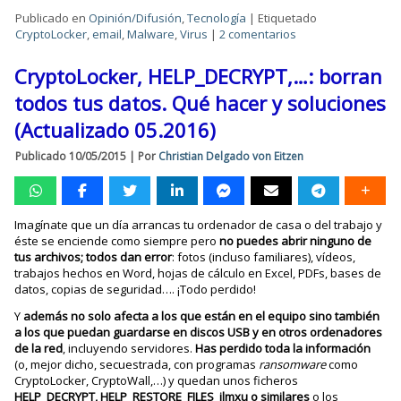
Publicado en
Opinión/Difusión
,
Tecnología
|
Etiquetado
CryptoLocker
,
email
,
Malware
,
Virus
|
2 comentarios
CryptoLocker, HELP_DECRYPT,…: borran
todos tus datos. Qué hacer y soluciones
(Actualizado 05.2016)
Publicado
10/05/2015
|
Por
Christian Delgado von Eitzen
Imagínate que un día arrancas tu ordenador de casa o del trabajo y
éste se enciende como siempre pero
no puedes abrir ninguno de
tus archivos; todos dan error
: fotos (incluso familiares), vídeos,
trabajos hechos en Word, hojas de cálculo en Excel, PDFs, bases de
datos, copias de seguridad…. ¡Todo perdido!
Y
además no solo afecta a los que están en el equipo sino también
a los que puedan guardarse en discos USB y en otros ordenadores
de la red
, incluyendo servidores.
Has perdido toda la información
(o, mejor dicho, secuestrada, con programas
ransomware
como
CryptoLocker, CryptoWall,…) y quedan unos ficheros
HELP_DECRYPT, HELP_RESTORE_FILES_jlmxu o similares
o los