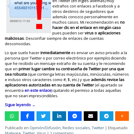
en Twitter (en inglés además) muy
extraños con enlaces a Facebook y a
otros destinos de seguidores que
además conozco personalmente en
muchos casos. Mi recomendación es
no
hacer clic en el enlace en ningún caso
pues pueden ser
virus o aplicaciones
maliciosas
. Desconfiar siempre de enlaces de cuentas
desconocidas.
Lo que suelo hacer
inmediatamente
es enviar un aviso privado a la
persona (por Twitter o por correo electrónico por ejemplo) diciendo
que he recibido un mensaje extraño de su cuenta y le recomiendo
que en
primer lugar cambie su contraseña de Twitter por una que
sea robusta
(que contenga letras mayúsculas, minúsculas, números
e incluso otros caracteres como #, $, etc.) y que
además revise las
aplicaciones autorizadas en su cuenta de Twitter
(el apartado se
encuentra
en este enlace
) quitando el permiso a todas aquellas
que no sean imprescindibles.
Sigue leyendo
→
Publicado en
Opinión/Difusión
,
Redes sociales
,
Twitter
|
Etiquetado
Malware
,
Twitter
,
Virus
|
1 comentario