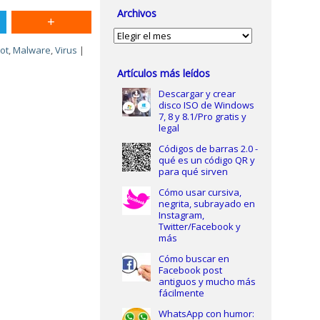
Archivos
Archivos
iot
,
Malware
,
Virus
|
Artículos más leídos
Descargar y crear
disco ISO de Windows
7, 8 y 8.1/Pro gratis y
legal
Códigos de barras 2.0 -
qué es un código QR y
para qué sirven
Cómo usar cursiva,
negrita, subrayado en
Instagram,
Twitter/Facebook y
más
Cómo buscar en
Facebook post
antiguos y mucho más
fácilmente
WhatsApp con humor: