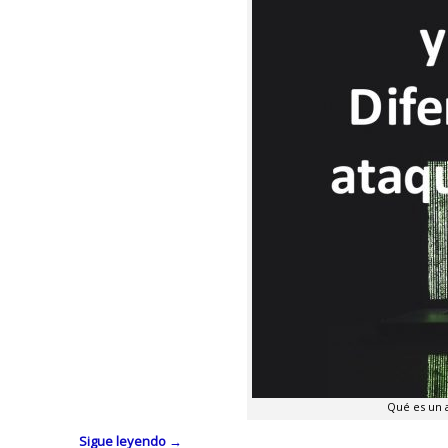
Qué es un 
Sigue leyendo
→