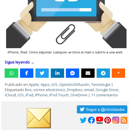
iPhone, iPad: Cómo adjuntar cualquier archivo al mail o subirlo a una web
Sigue leyendo
→
Publicado en
Apple
,
Apps
,
iOS
,
Opinión/Difusión
,
Tecnología
|
Etiquetado
Box
,
correo electrónico
,
Dropbox
,
email
,
Google Drive
,
iCloud
,
iOS
,
iPad
,
iPhone
,
iPod Touch
,
OneDrive
|
11 comentarios