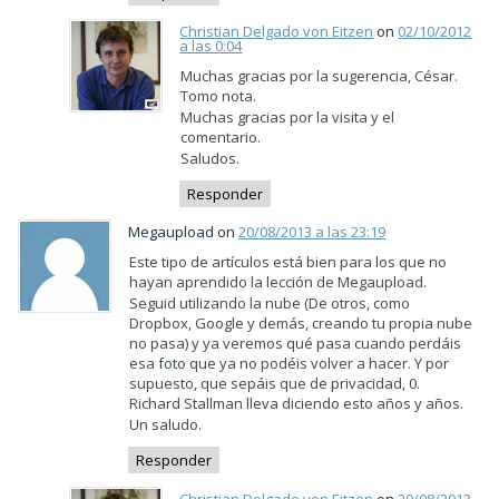
Christian Delgado von Eitzen
on
02/10/2012
a las 0:04
Muchas gracias por la sugerencia, César.
Tomo nota.
Muchas gracias por la visita y el
comentario.
Saludos.
Responder
Megaupload on
20/08/2013 a las 23:19
Este tipo de artículos está bien para los que no
hayan aprendido la lección de Megaupload.
Seguid utilizando la nube (De otros, como
Dropbox, Google y demás, creando tu propia nube
no pasa) y ya veremos qué pasa cuando perdáis
esa foto que ya no podéis volver a hacer. Y por
supuesto, que sepáis que de privacidad, 0.
Richard Stallman lleva diciendo esto años y años.
Un saludo.
Responder
Christian Delgado von Eitzen
on
20/08/2013