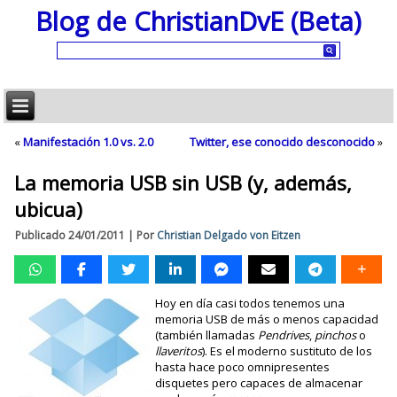
Blog de ChristianDvE (Beta)
«
Manifestación 1.0 vs. 2.0
Twitter, ese conocido desconocido
»
La memoria USB sin USB (y, además,
ubicua)
Publicado
24/01/2011
|
Por
Christian Delgado von Eitzen
Hoy en día casi todos tenemos una
memoria USB de más o menos capacidad
(también llamadas
Pendrives
,
pinchos
o
llaveritos
). Es el moderno sustituto de los
hasta hace poco omnipresentes
disquetes pero capaces de almacenar