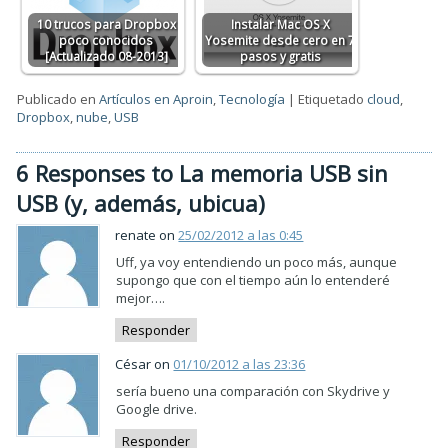
10 trucos para Dropbox
Instalar Mac OS X
poco conocidos
Yosemite desde cero en 7
[Actualizado 08-2013]
pasos y gratis
Publicado en
Artículos en Aproin
,
Tecnología
|
Etiquetado
cloud
,
Dropbox
,
nube
,
USB
6 Responses to La memoria USB sin
USB (y, además, ubicua)
renate on
25/02/2012 a las 0:45
Uff, ya voy entendiendo un poco más, aunque
supongo que con el tiempo aún lo entenderé
mejor….
Responder
César on
01/10/2012 a las 23:36
sería bueno una comparación con Skydrive y
Google drive.
Responder