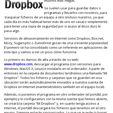
muchos más
megas
.
Se suelen usar para guardar datos o
programas y llevarlos con nosotros, para
traspasar ficheros de un equipo a otro (incluso nuestros, ya que
cada día es más habitual tener más de uno en casa) o simplemente
para tener una copia de seguridad por si acaso al disco duro le
pasa algo.
Servicios de almacenamiento en Internet como Dropbox, Box.net,
Mozy, Sugarsymc o ZumoDrive gozan de una creciente popularidad.
El primero se ha consolidado como un referente en aplicaciones de
este tipo y vamos a ver un poco cómo funciona:
Lo primero es darnos de alta a través de su web:
www.dropbox.com
, descargar el programa (con versiones para
Windows, MacOS X, Linux) e instalarlo en el ordenador. A partir de
entonces en la carpeta de documentos tendremos una llamada “Mi
Dropbox”. Todos los ficheros y carpetas que se guarden en esa
ubicación serán automáticamente enviados a nuestra cuenta de
Dropbox en Internet (manteniéndolos también en el equipo local).
Además, si ponemos el programa en otro ordenador (el portátil, por
ejemplo) y lo configuramos con la misma cuenta que hemos abierto,
se creará la carpeta “Mi Dropbox” y, en cuanto tenga acceso a
Internet, el portátil descargará los ficheros que tenemos en el otro
equipo. Siempre estarán sincronizados. Lo que se guarde (o borre)