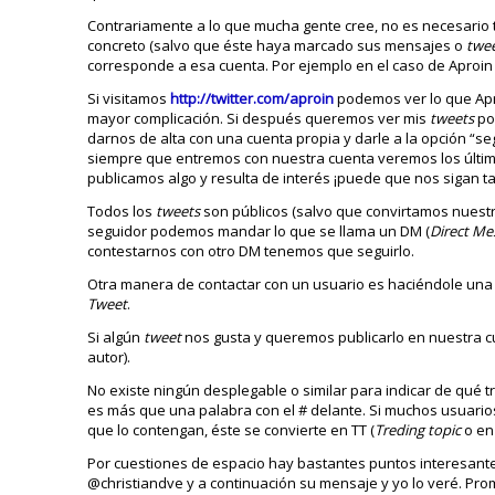
Contrariamente a lo que mucha gente cree, no es necesario te
concreto (salvo que éste haya marcado sus mensajes o
twe
corresponde a esa cuenta. Por ejemplo en el caso de Aproin 
Si visitamos
http://twitter.com/aproin
podemos ver lo que Apro
mayor complicación. Si después queremos ver mis
tweets
po
darnos de alta con una cuenta propia y darle a la opción “s
siempre que entremos con nuestra cuenta veremos los últi
publicamos algo y resulta de interés ¡puede que nos sigan t
Todos los
tweets
son públicos (salvo que convirtamos nuestr
seguidor podemos mandar lo que se llama un DM (
Direct Me
contestarnos con otro DM tenemos que seguirlo.
Otra manera de contactar con un usuario es haciéndole una
Tweet
.
Si algún
tweet
nos gusta y queremos publicarlo en nuestra 
autor).
No existe ningún desplegable o similar para indicar de qué t
es más que una palabra con el # delante. Si muchos usuario
que lo contengan, éste se convierte en TT (
Treding topic
o en
Por cuestiones de espacio hay bastantes puntos interesantes
@christiandve y a continuación su mensaje y yo lo veré. Pro