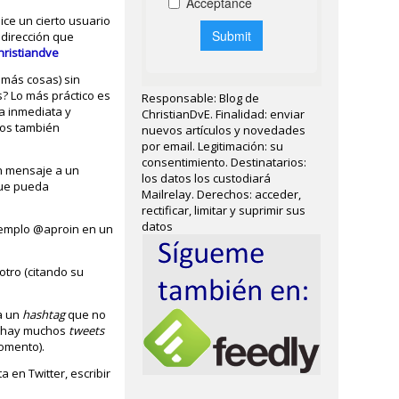
ice un cierto usuario
 dirección que
christiandve
 más cosas) sin
? Lo más práctico es
Responsable: Blog de
a inmediata y
ChristianDvE. Finalidad: enviar
ros también
nuevos artículos y novedades
por email. Legitimación: su
consentimiento. Destinatarios:
un mensaje a un
los datos los custodiará
que pueda
Mailrelay. Derechos: acceder,
rectificar, limitar y suprimir sus
datos
jemplo @aproin en un
otro (citando su
ma un
hashtag
que no
y hay muchos
tweets
omento).
 en Twitter, escribir