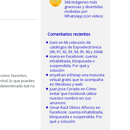
366 imágenes más
graciosas y divertidas
recibidas por
WhatsApp (con vídeo)
Comentarios recientes
Dani
en
Mi colección de
catálogos de Expoelectrónica
(90, 91, 92, 93, 94, 95, 96 y 2004)
maria
en
Facebook: cuenta
inhabilitada, bloqueada o
suspendida. Por qué y
solución
enyell
en
eSheep una mascota
como favoritos,
virtual gratis que te acompaña
móvil, lo que puedes
en Windows y web
 determinado tuit no
Juan Jose Corado
en
Cómo
evitar que Facebook utilice
nuestro nombre en sus
anuncios
Omar Raúl Olmos Alfonso
en
Facebook: cuenta inhabilitada,
bloqueada o suspendida. Por
qué y solución