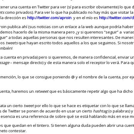
ner una cuenta en Twitter para ver (sí para escribir obviamente) lo que d
ets
como privados). Para ver lo que ha publicado no hay más que visitar la
la dirección es
http://twitter.com/aproin
y en el mío es
http://twitter.com/
in publica ahí (sus noticias con un enlace a la web aunque podría haber
demos hacerlo de la misma manera pero ¿y si queremos “seguir” a varias
eguir” a todas aquellas personas que nos resulten interesantes. De maner
mos
tweets
que hayan escrito todos aquellos a los que seguimos. Si nosot
ambién!
a cuenta en privada) pero si queremos, de manera confidencial, enviar 
ssage
– mensaje directo) y de esta manera solo el receptor lo verá. Para 
 mención, lo que se consigue poniendo @ y el nombre de la cuenta, por e
cuenta, haremos un
retweet
que es básicamente repetir algo que ha dicho 
rata un cierto
tweet
por ello lo que se hace es etiquetar con lo que se lla
s de Twitter se ponen de acuerdo en usar un cierto
hashtag
(o palabras) 
 esencia es una referencia de sobre qué se está hablando más en ese m
 que quedan en el tintero. Si tienen alguna duda pueden abrir una cuenta
meto contestar.