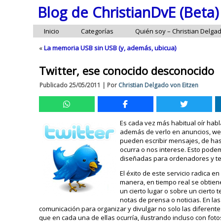
Blog de ChristianDvE (Beta)
Inicio
Categorías
Quién soy – Christian Delga
«
La memoria USB sin USB (y, además, ubicua)
Twitter, ese conocido desconocido
Publicado
25/05/2011
|
Por
Christian Delgado von Eitzen
Es cada vez más habitual oír habla
además de verlo en anuncios, webs
pueden escribir mensajes, de has
ocurra o nos interese. Esto pode
diseñadas para ordenadores y te
El éxito de este servicio radica 
manera, en tiempo real se obtien
un cierto lugar o sobre un cierto
notas de prensa o noticias. En l
comunicación para organizar y divulgar no solo las difere
que en cada una de ellas ocurría, ilustrando incluso con foto