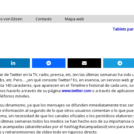
do von Eitzen
Contacto
Mapa web
Tablets par
r de Twitter en la TV, radio, prensa, etc. (en las últimas semanas ha sido u
, etc. Pero… ¿en qué consiste Twitter? Es, en esencia, un servicio web gr
ta 140 caracteres, que aparecen en el
Timeline
o historial de cada uno, s
mos hacerlo a través de su página
www.twitter.com
o a través de aplicacio
léfonos móviles.
en su dinamismo, ya que los mensajes se difunden inmediatamente tras ser
e información al segundo de lo que otros usuarios comentan o lo que pu
 tema, sin necesidad de que los canales oficiales o los periódicos elaboren
as últimas semanas todos los medios se han hecho eco de su importancia
ntes acampadas (abanderadas por el
hashtag
#acampadasol) sino para transm
s y retransmisiones de vídeo todo en riguroso directo.