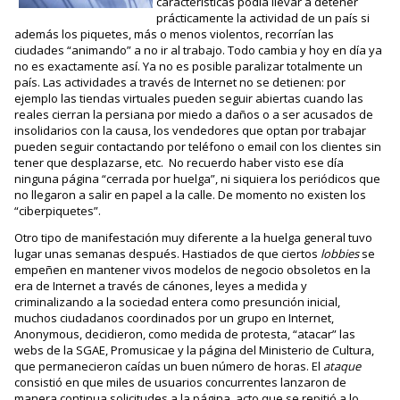
características podía llevar a detener
prácticamente la actividad de un país si
además los piquetes, más o menos violentos, recorrían las
ciudades “animando” a no ir al trabajo. Todo cambia y hoy en día ya
no es exactamente así. Ya no es posible paralizar totalmente un
país. Las actividades a través de Internet no se detienen: por
ejemplo las tiendas virtuales pueden seguir abiertas cuando las
reales cierran la persiana por miedo a daños o a ser acusados de
insolidarios con la causa, los vendedores que optan por trabajar
pueden seguir contactando por teléfono o email con los clientes sin
tener que desplazarse, etc. No recuerdo haber visto ese día
ninguna página “cerrada por huelga”, ni siquiera los periódicos que
no llegaron a salir en papel a la calle. De momento no existen los
“ciberpiquetes”.
Otro tipo de manifestación muy diferente a la huelga general tuvo
lugar unas semanas después. Hastiados de que ciertos
lobbies
se
empeñen en mantener vivos modelos de negocio obsoletos en la
era de Internet a través de cánones, leyes a medida y
criminalizando a la sociedad entera como presunción inicial,
muchos ciudadanos coordinados por un grupo en Internet,
Anonymous, decidieron, como medida de protesta, “atacar” las
webs de la SGAE, Promusicae y la página del Ministerio de Cultura,
que permanecieron caídas un buen número de horas. El
ataque
consistió en que miles de usuarios concurrentes lanzaron de
manera continua solicitudes a la página, acto que se repitió a lo