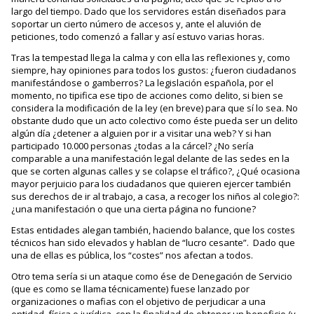
largo del tiempo. Dado que los servidores están diseñados para
soportar un cierto número de accesos y, ante el aluvión de
peticiones, todo comenzó a fallar y así estuvo varias horas.
Tras la tempestad llega la calma y con ella las reflexiones y, como
siempre, hay opiniones para todos los gustos: ¿fueron ciudadanos
manifestándose o gamberros? La legislación española, por el
momento, no tipifica ese tipo de acciones como delito, si bien se
considera la modificación de la ley (en breve) para que sí lo sea. No
obstante dudo que un acto colectivo como éste pueda ser un delito
algún día ¿detener a alguien por ir a visitar una web? Y si han
participado 10.000 personas ¿todas a la cárcel? ¿No sería
comparable a una manifestación legal delante de las sedes en la
que se corten algunas calles y se colapse el tráfico?, ¿Qué ocasiona
mayor perjuicio para los ciudadanos que quieren ejercer también
sus derechos de ir al trabajo, a casa, a recoger los niños al colegio?:
¿una manifestación o que una cierta página no funcione?
Estas entidades alegan también, haciendo balance, que los costes
técnicos han sido elevados y hablan de “lucro cesante”. Dado que
una de ellas es pública, los “costes” nos afectan a todos.
Otro tema sería si un ataque como ése de Denegación de Servicio
(que es como se llama técnicamente) fuese lanzado por
organizaciones o mafias con el objetivo de perjudicar a una