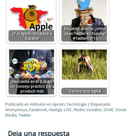
Encuesta abierta: ¿cómo
¿Y si Apple rescatase a
usas Twitter en España?
España?
#TwitterESP16
¿Ineficiente en tu trabajo?
Un consejo práctico para
producir más
Democracia digital
Publicado en
Artículos en Aproin
,
Tecnología
|
Etiquetado
Anonymous
,
Facebook
,
Huelga
,
LOIC
,
Redes sociales
,
SGAE
,
Social
Media
,
Twitter
Deja una respuesta