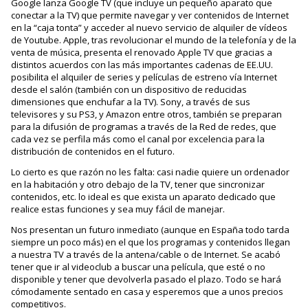
Google lanza Google TV (que incluye un pequeño aparato que
conectar a la TV) que permite navegar y ver contenidos de Internet
en la “caja tonta” y acceder al nuevo servicio de alquiler de vídeos
de Youtube. Apple, tras revolucionar el mundo de la telefonía y de la
venta de música, presenta el renovado Apple TV que gracias a
distintos acuerdos con las más importantes cadenas de EE.UU.
posibilita el alquiler de series y películas de estreno vía Internet
desde el salón (también con un dispositivo de reducidas
dimensiones que enchufar a la TV). Sony, a través de sus
televisores y su PS3, y Amazon entre otros, también se preparan
para la difusión de programas a través de la Red de redes, que
cada vez se perfila más como el canal por excelencia para la
distribución de contenidos en el futuro.
Lo cierto es que razón no les falta: casi nadie quiere un ordenador
en la habitación y otro debajo de la TV, tener que sincronizar
contenidos, etc. lo ideal es que exista un aparato dedicado que
realice estas funciones y sea muy fácil de manejar.
Nos presentan un futuro inmediato (aunque en España todo tarda
siempre un poco más) en el que los programas y contenidos llegan
a nuestra TV a través de la antena/cable o de Internet. Se acabó
tener que ir al videoclub a buscar una película, que esté o no
disponible y tener que devolverla pasado el plazo. Todo se hará
cómodamente sentado en casa y esperemos que a unos precios
competitivos.