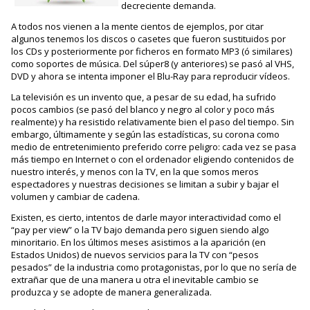
decreciente demanda.
A todos nos vienen a la mente cientos de ejemplos, por citar
algunos tenemos los discos o casetes que fueron sustituidos por
los CDs y posteriormente por ficheros en formato MP3 (ó similares)
como soportes de música. Del súper8 (y anteriores) se pasó al VHS,
DVD y ahora se intenta imponer el Blu-Ray para reproducir vídeos.
La televisión es un invento que, a pesar de su edad, ha sufrido
pocos cambios (se pasó del blanco y negro al color y poco más
realmente) y ha resistido relativamente bien el paso del tiempo. Sin
embargo, últimamente y según las estadísticas, su corona como
medio de entretenimiento preferido corre peligro: cada vez se pasa
más tiempo en Internet o con el ordenador eligiendo contenidos de
nuestro interés, y menos con la TV, en la que somos meros
espectadores y nuestras decisiones se limitan a subir y bajar el
volumen y cambiar de cadena.
Existen, es cierto, intentos de darle mayor interactividad como el
“pay per view” o la TV bajo demanda pero siguen siendo algo
minoritario. En los últimos meses asistimos a la aparición (en
Estados Unidos) de nuevos servicios para la TV con “pesos
pesados” de la industria como protagonistas, por lo que no sería de
extrañar que de una manera u otra el inevitable cambio se
produzca y se adopte de manera generalizada.