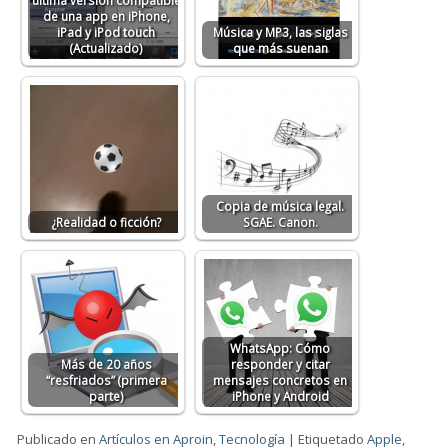
última versión compatible
de una app en iPhone,
iPad y iPod touch
Música y MP3, las siglas
(Actualizado)
que más suenan
Copia de música legal.
¿Realidad o ficción?
SGAE. Canon.
WhatsApp: Cómo
Más de 20 años
responder y citar
“resfriados” (primera
mensajes concretos en
parte)
iPhone y Android
Publicado en
Artículos en Aproin
,
Tecnología
|
Etiquetado
Apple
,