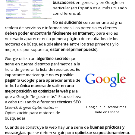
buscadores
en general y en Google en
particular (en España es el más utilizado
con diferencia).
No es suficiente
con tener una página
repleta de servicios e informaciones. Los potenciales clientes
deben poder encontrarla fácilmente en Internet
y para ello es
necesario aparecer en la primera página de resultados de los
motores de búsqueda (idealmente entre los tres primeros y lo
mejor, es, por supuesto,
estar en el primer puesto
).
Google utiliza un
algoritmo secreto
que
tiene en cuenta distintos parámetros a la
hora de generar la lista de resultados. Es
importante matizar que
no es posible
pagar
(a Google) para aparecer arriba de
todo. La
única manera de salir en una
mejor posición
es optimizar la web
para
que a Google “le guste más”. Esto se lleva
a cabo utilizando diferentes
técnicas SEO
(
Search Engine Optimization
–
Google, el buscador más
usado en España
Optimización para motores de
búsqueda).
Cuando se construye la web hay una serie de
buenas prácticas y
estrategias
que se deben seguir para
optimizar su posicionamiento
.