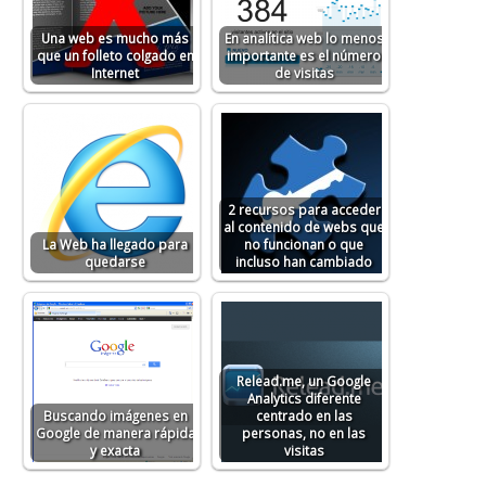
Una web es mucho más
En analítica web lo menos
que un folleto colgado en
importante es el número
Internet
de visitas
2 recursos para acceder
al contenido de webs que
La Web ha llegado para
no funcionan o que
quedarse
incluso han cambiado
Relead.me, un Google
Analytics diferente
Buscando imágenes en
centrado en las
Google de manera rápida
personas, no en las
y exacta
visitas