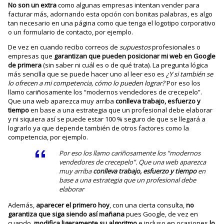
No son un extra
como algunas empresas intentan vender para
facturar más, adornando esta opción con bonitas palabras, es algo
tan necesario en una página como que tenga el logotipo corporativo
o un formulario de contacto, por ejemplo.
De vez en cuando recibo correos de
supuestos
profesionales o
empresas que
garantizan
que pueden posicionar mi web
en Google
de primera
(sin saber ni cuál es o de qué trata). La pregunta lógica
más sencilla que se puede hacer uno al leer eso es
¿Y si también se
lo ofrecen a mi competencia, cómo lo pueden lograr?
Por eso los
llamo cariñosamente los “modernos vendedores de crecepelo”.
Que una web aparezca muy arriba
conlleva trabajo, esfuerzo y
tiempo
en base a una estrategia que un profesional debe elaborar
y ni siquiera así se puede estar 100 % seguro de que se llegará a
lograrlo ya que depende también de otros factores como la
competencia, por ejemplo.
Por eso los llamo cariñosamente los “modernos
vendedores de crecepelo”. Que una web aparezca
muy arriba
conlleva trabajo, esfuerzo y tiempo
en
base a una estrategia que un profesional debe
elaborar
Además,
aparecer el primero hoy
, con una cierta consulta,
no
garantiza que siga siendo así mañana
pues Google, de vez en
cuando,
modifica ligeramente su algoritmo
e incluso en ocasiones
lo