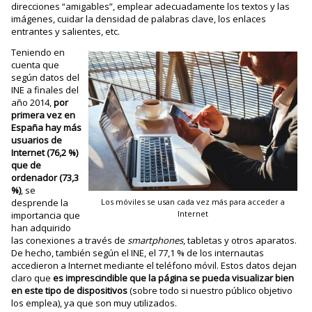
direcciones “amigables”, emplear adecuadamente los textos y las
imágenes, cuidar la densidad de palabras clave, los enlaces
entrantes y salientes, etc.
Teniendo en
cuenta que
según datos del
INE a finales del
año 2014,
por
primera vez en
España hay más
usuarios de
Internet (76,2 %)
que de
ordenador (73,3
%)
, se
Los móviles se usan cada vez más para acceder a
desprende la
Internet
importancia que
han adquirido
las conexiones a través de
smartphones
, tabletas y otros aparatos.
De hecho, también según el INE, el 77,1 % de los internautas
accedieron a Internet mediante el teléfono móvil. Estos datos dejan
claro que
es imprescindible que
la página se pueda visualizar bien
en este tipo de dispositivos
(sobre todo si nuestro público objetivo
los emplea), ya que son muy utilizados.