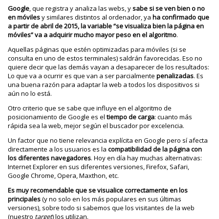
Google
, que registra y analiza las webs, y
sabe si se ven bien o no
en móviles
y similares distintos al ordenador, ya
ha confirmado que
a partir de abril de 2015, la variable “se visualiza bien la página en
móviles” va a adquirir mucho mayor peso en el algoritmo
.
Aquellas páginas que estén optimizadas para móviles (si se
consulta en uno de estos terminales) saldrán favorecidas. Eso no
quiere decir que las demás vayan a desaparecer de los resultados:
Lo que va a ocurrir es que van a ser parcialmente
penalizadas
. Es
una buena razón para adaptar la web a todos los dispositivos si
aún no lo está.
Otro criterio que se sabe que influye en el algoritmo de
posicionamiento de Google es el
tiempo de carga
: cuanto más
rápida sea la web, mejor según el buscador por excelencia.
Un factor que no tiene relevancia explícita en Google pero sí afecta
directamente a los usuarios es la
compatibilidad de la página con
los diferentes navegadores
. Hoy en día hay muchas alternativas:
Internet Explorer en sus diferentes versiones, Firefox, Safari,
Google Chrome, Opera, Maxthon, etc.
Es muy recomendable que se visualice correctamente en los
principales
(y no solo en los más populares en sus últimas
versiones), sobre todo si sabemos que los visitantes de la web
(nuestro
target
) los utilizan.