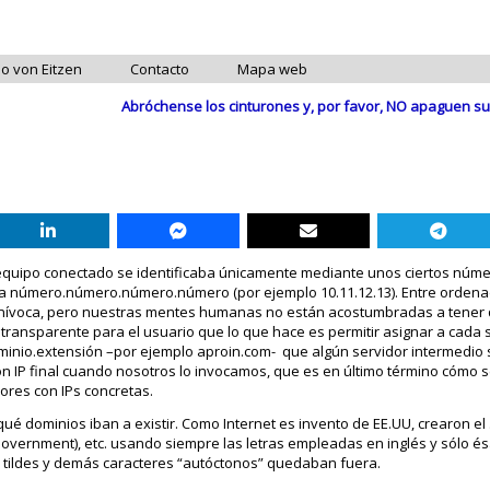
do von Eitzen
Contacto
Mapa web
Abróchense los cinturones y, por favor, NO apaguen su
 equipo conectado se identificaba únicamente mediante unos ciertos núme
rma número.número.número.número (por ejemplo 10.11.12.13). Entre orden
unívoca, pero nuestras mentes humanas no están acostumbradas a tener 
cio transparente para el usuario que lo que hace es permitir asignar a cad
dominio.extensión –por ejemplo aproin.com- que algún servidor intermedio
ón IP final cuando nosotros lo invocamos, que es en último término cómo 
ores con IPs concretas.
qué dominios iban a existir. Como Internet es invento de EE.UU, crearon el
(Government), etc. usando siempre las letras empleadas en inglés y sólo é
ñ, tildes y demás caracteres “autóctonos” quedaban fuera.