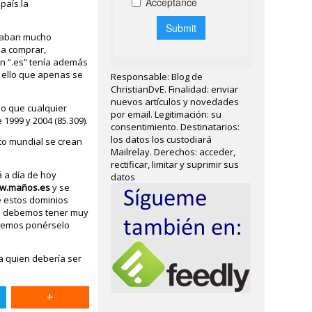
país la
ltaban mucho
 a comprar,
Un “.es” tenía además
 ello que apenas se
Responsable: Blog de
ChristianDvE. Finalidad: enviar
nuevos artículos y novedades
ndo que cualquier
por email. Legitimación: su
1999 y 2004 (85.309).
consentimiento. Destinatarios:
los datos los custodiará
ito mundial se crean
Mailrelay. Derechos: acceder,
rectificar, limitar y suprimir sus
á a día de hoy
datos
w.maños.es
y se
e estos dominios
ue debemos tener muy
eremos ponérselo
a quien debería ser