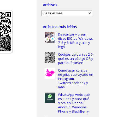
Archivos
Archivos
Artículos más leídos
Descargar y crear
disco ISO de Windows
s 2.0 -
7, 8 y 8.1/Pro gratis y
o QR y
legal
ven
Códigos de barras 2.0 -
qué es un código QR y
para qué sirven
Cómo usar cursiva,
negrita, subrayado en
Instagram,
Twitter/Facebook y
más
WhatsApp web: qué
es, usos y para qué
sirve en iPhone,
Android, Windows
Phone y BlackBerry