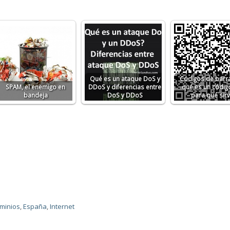
Qué es un ataque DoS y
Códigos de barra
SPAM, el enemigo en
DDoS y diferencias entre
qué es un códig
bandeja
DoS y DDoS
para qué sir
minios
,
España
,
Internet