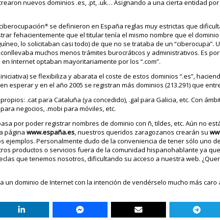
 crearon nuevos dominios .es, .pt, .uk… Asignando a una cierta entidad por 
ciberocupación* se definieron en España reglas muy estrictas que dificu
trar fehacientemente que el titular tenía el mismo nombre que el dominio
eo, lo solicitaban casi todo) de que no se trataba de un “ciberocupa”. 
conllevaba muchos menos trámites burocráticos y administrativos. Es por
 en Internet optaban mayoritariamente por los “.com”.
niciativa) se flexibiliza y abarata el coste de estos dominios “.es”, hacie
en esperar y en el año 2005 se registran más dominios (213.291) que entre 
opios: .cat para Cataluña (ya concedido), .gal para Galicia, etc. Con ámb
 para negocios, .mobi para móviles, etc.
asa por poder registrar nombres de dominio con ñ, tildes, etc. Aún no est
la página
www.españa.es
, nuestros queridos zaragozanos crearán su
ww
s ejemplos. Personalmente dudo de la conveniencia de tener sólo uno d
estros productos o servicios fuera de la comunidad hispanohablante ya q
 teclas que tenemos nosotros, dificultando su acceso a nuestra web. ¿Qu
 un dominio de Internet con la intención de vendérselo mucho más caro 