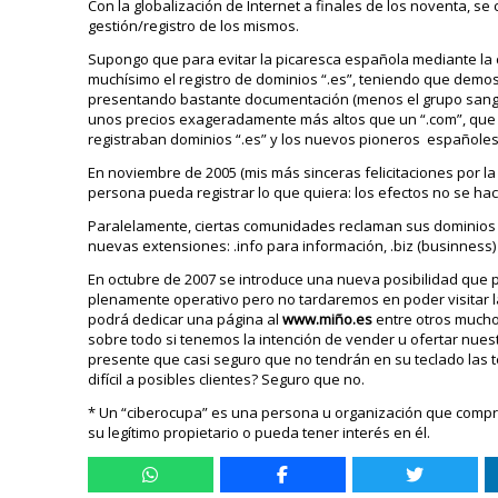
Con la globalización de Internet a finales de los noventa, se
gestión/registro de los mismos.
Supongo que para evitar la picaresca española mediante la 
muchísimo el registro de dominios “.es”, teniendo que demos
presentando bastante documentación (menos el grupo sanguín
unos precios exageradamente más altos que un “.com”, que 
registraban dominios “.es” y los nuevos pioneros españoles
En noviembre de 2005 (mis más sinceras felicitaciones por la i
persona pueda registrar lo que quiera: los efectos no se hac
Paralelamente, ciertas comunidades reclaman sus dominios pr
nuevas extensiones: .info para información, .biz (businness)
En octubre de 2007 se introduce una nueva posibilidad que p
plenamente operativo pero no tardaremos en poder visitar 
podrá dedicar una página al
www.miño.es
entre otros mucho
sobre todo si tenemos la intención de vender u ofertar nu
presente que casi seguro que no tendrán en su teclado las
difícil a posibles clientes? Seguro que no.
* Un “ciberocupa” es una persona u organización que compra
su legítimo propietario o pueda tener interés en él.