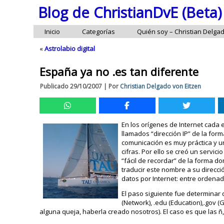
Blog de ChristianDvE (Beta)
Inicio
Categorías
Quién soy – Christian Delga
«
Astrolabio digital
España ya no .es tan diferente
Publicado
29/10/2007
|
Por
Christian Delgado von Eitzen
En los orígenes de Internet cada
llamados “dirección IP” de la fo
comunicación es muy práctica y 
cifras. Por ello se creó un servi
“fácil de recordar” de la forma 
traducir este nombre a su direcci
datos por Internet: entre ordenad
El paso siguiente fue determinar 
(Network), .edu (Education),.gov 
alguna queja, haberla creado nosotros). El caso es que las 