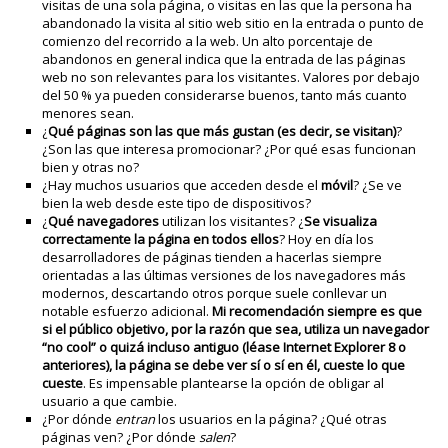
visitas de una sola página, o visitas en las que la persona ha
abandonado la visita al sitio web sitio en la entrada o punto de
comienzo del recorrido a la web. Un alto porcentaje de
abandonos en general indica que la entrada de las páginas
web no son relevantes para los visitantes. Valores por debajo
del 50 % ya pueden considerarse buenos, tanto más cuanto
menores sean.
¿
Qué páginas son las que más gustan (es decir, se visitan)
?
¿Son las que interesa promocionar? ¿Por qué esas funcionan
bien y otras no?
¿Hay muchos usuarios que acceden desde el
móvil
? ¿Se ve
bien la web desde este tipo de dispositivos?
¿
Qué navegadores
utilizan los visitantes? ¿
Se visualiza
correctamente la página en todos ellos
? Hoy en día los
desarrolladores de páginas tienden a hacerlas siempre
orientadas a las últimas versiones de los navegadores más
modernos, descartando otros porque suele conllevar un
notable esfuerzo adicional.
Mi recomendación siempre es que
si el público objetivo, por la razón que sea, utiliza un navegador
“no cool” o quizá incluso antiguo (léase Internet Explorer 8 o
anteriores), la página se debe ver sí o sí en él, cueste lo que
cueste
. Es impensable plantearse la opción de obligar al
usuario a que cambie.
¿Por dónde
entran
los usuarios en la página? ¿Qué otras
páginas ven? ¿Por dónde
salen
?