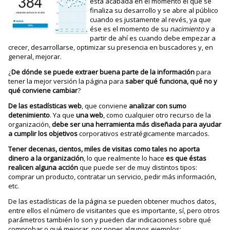
está acabada en el momento el que se
finaliza su desarrollo y se abre al público
cuando es justamente al revés, ya que
ése es el momento de su
nacimiento
y a
partir de ahí es cuando debe empezar a
crecer, desarrollarse, optimizar su presencia en buscadores y, en
general, mejorar.
¿
De dónde se puede extraer buena parte de la información
para
tener la mejor versión la página para
saber qué funciona, qué no y
qué conviene cambiar
?
De las estadísticas web
, que conviene
analizar con sumo
detenimiento
. Ya que
u
na web
, como cualquier otro recurso de la
organización,
debe ser una herramienta más diseñada para ayudar
a cumplir los objetivos
corporativos estratégicamente marcados.
Tener decenas, cientos, miles de visitas como tales no aporta
dinero a la organización
, lo que realmente lo hace
es que éstas
realicen alguna acción
que puede ser de muy distintos tipos:
comprar un producto, contratar un servicio, pedir más información,
etc.
De las estadísticas de la página se pueden obtener muchos datos,
entre ellos el número de visitantes que es importante, sí, pero otros
parámetros también lo son y pueden dar indicaciones sobre qué
comprobar o qué mejorar, por poner algunos ejemplos: