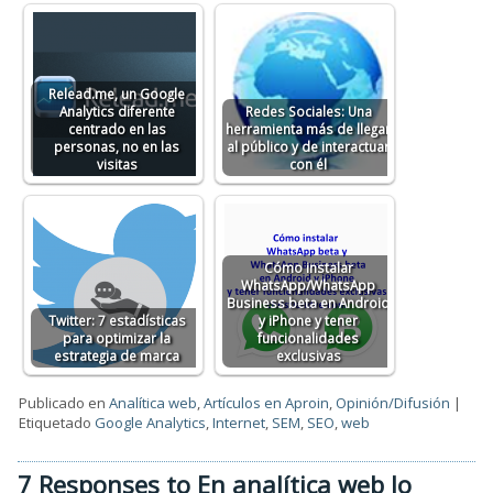
Relead.me, un Google
Analytics diferente
Redes Sociales: Una
centrado en las
herramienta más de llegar
personas, no en las
al público y de interactuar
visitas
con él
Cómo instalar
WhatsApp/WhatsApp
Business beta en Android
Twitter: 7 estadísticas
y iPhone y tener
para optimizar la
funcionalidades
estrategia de marca
exclusivas
Publicado en
Analítica web
,
Artículos en Aproin
,
Opinión/Difusión
|
Etiquetado
Google Analytics
,
Internet
,
SEM
,
SEO
,
web
7 Responses to En analítica web lo