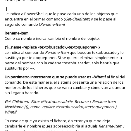
|
Le indica a PowerShell que le pase cada uno de los objetos que
encuentra en el primer comando (
Get-ChildItem
) y se lo pase al
segundo comando (
Rename-Item
)
Rename-Item
Como su nombre indica, cambia el nombre del objeto.
{$_.name -replace «textobuscado»,»textoqueponer» }
Le indica al comeando
Rename-Item
que busque textobuscado y lo
sustituya por textoqueponer. Si se quiere eliminar simplemente la
parte del nombre con la cadena “textobuscado”, solo habría que
sustituirlo por «».
Un parámetro interesante que se puede usar es –Whatif
al final del
comando. De esta manera, el sistema presenta una relación de los
nombres de los ficheros que se van a cambiar y cómo van a quedar
sin llegar a hacerlo.
Get-ChildItem -Filter «*textobuscado*» -Recurse | Rename-Item -
NewName {$_.name -replace «textobuscado»,»textoqueponer» } -
Whatif
En caso de que ya exista el fichero, da error ya que no deja
cambiarle el nombre (pues sobreescribiría al actual):
Rename-Item :