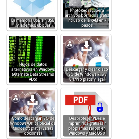
PhotoRec recupera
archivos borrados gratis
La memoria USB sin USB
incluso de la RAM en 7
(y, además, ubicua)
pasos
Flujos de datos
alternativos en Windows
Descargar y crear disco
(Alternate Data Streams
ISO de Windows 7, 8 y
ADS)
8.1/Pro gratis y legal
Cómo descargar ISO de
Desproteger PDFs e
Windows/Office oficial de
imprimirlos gratis (sin
Microsoft gratis (varias
programas raros) en
opciones)
Windows y Mac OS X