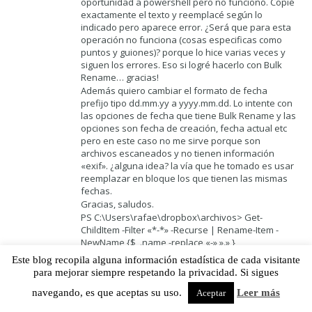
oportunidad a powershell pero no funcionó. Copié
exactamente el texto y reemplacé según lo
indicado pero aparece error. ¿Será que para esta
operación no funciona (cosas especificas como
puntos y guiones)? porque lo hice varias veces y
siguen los errores. Eso si logré hacerlo con Bulk
Rename… gracias!
Además quiero cambiar el formato de fecha
prefijo tipo dd.mm.yy a yyyy.mm.dd. Lo intente con
las opciones de fecha que tiene Bulk Rename y las
opciones son fecha de creación, fecha actual etc
pero en este caso no me sirve porque son
archivos escaneados y no tienen información
«exif». ¿alguna idea? la vía que he tomado es usar
reemplazar en bloque los que tienen las mismas
fechas.
Gracias, saludos.
PS C:\Users\rafae\dropbox\archivos> Get-
ChildItem -Filter «*-*» -Recurse | Rename-Item -
NewName {$_.name -replace «-»,».» }
En línea: 1 Carácter: 79
Este blog recopila alguna información estadística de cada visitante
+ … ilter «*-*» -Recurse | Rename-Item -NewName
para mejorar siempre respetando la privacidad. Si sigues
{$_.name -replace «-»,».» …
+ ~
navegando, es que aceptas su uso.
Leer más
Aceptar
Debe proporcionar una expresión de valor