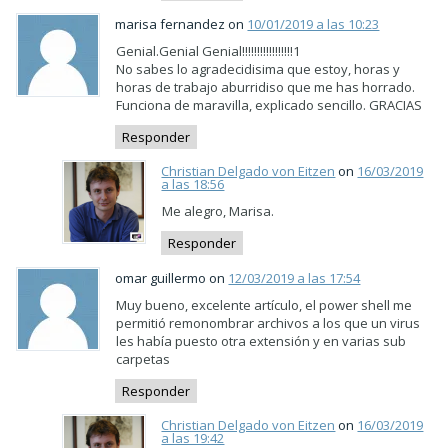
marisa fernandez on
10/01/2019 a las 10:23
Genial.Genial Genial!!!!!!!!!!!!!!!!!1
No sabes lo agradecidisima que estoy, horas y
horas de trabajo aburridiso que me has horrado.
Funciona de maravilla, explicado sencillo. GRACIAS
Responder
Christian Delgado von Eitzen
on
16/03/2019
a las 18:56
Me alegro, Marisa.
Responder
omar guillermo on
12/03/2019 a las 17:54
Muy bueno, excelente artículo, el power shell me
permitió remonombrar archivos a los que un virus
les había puesto otra extensión y en varias sub
carpetas
Responder
Christian Delgado von Eitzen
on
16/03/2019
a las 19:42