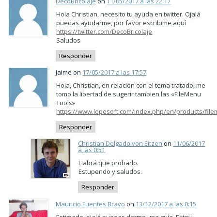
DecoBricolaje
on
11/05/2017 a las 22:17
Hola Christian, necesito tu ayuda en twitter. Ojalá
puedas ayudarme, por favor escribime aquí
https://twitter.com/DecoBricolaje
Saludos
Responder
Jaime on
17/05/2017 a las 17:57
Hola, Christian, en relación con el tema tratado, me
tomo la libertad de sugerir tambien las «FileMenu
Tools»
https://www.lopesoft.com/index.php/en/products/fil
Responder
Christian Delgado von Eitzen
on
11/06/2017
a las 0:51
Habrá que probarlo.
Estupendo y saludos.
Responder
Mauricio Fuentes Bravo
on
13/12/2017 a las 0:15
Estimado, ojalá puedas darme una guía. Estoy