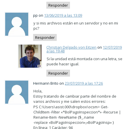
Responder
pp on
13/06/2019 a las 13:09
y si mis archivos están en un servidor y no en mi
pc?
Responder
Christian Delgado von Eitzen
on
12/07/2019
a las 19:48
Si la unidad está montada con una letra, se
puede hacer igual.
Responder
Hermann Brito on
23/07/2019 a las 17:26
Hola,
Estoy tratando de cambiar parte del nombre de
varios archivos y me salen estos errores:
PS C:\Users\asist.000\dropbox\ocsm> Get-
ChildItem -Filter «*BolPagoInspeccion*» -Recurse |
Rename-Item -NewName {$_.name
-replace «BolPagoInspeccion»,»BolPagoInsp» }
En línea: 1 Carácter: 94