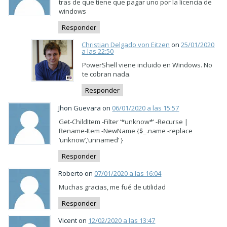
tras de que tiene que pagar uno por la licencia de
windows
Responder
Christian Delgado von Eitzen
on
25/01/2020
a las 22:50
PowerShell viene incluido en Windows. No
te cobran nada.
Responder
Jhon Guevara on
06/01/2020 a las 15:57
Get-ChildItem -Filter ‘*unknow*’ -Recurse |
Rename-Item -NewName {$_.name -replace
‘unknow’,’unnamed’ }
Responder
Roberto on
07/01/2020 a las 16:04
Muchas gracias, me fué de utilidad
Responder
Vicent on
12/02/2020 a las 13:47