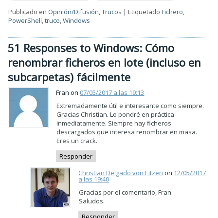
Publicado en
Opinión/Difusión
,
Trucos
|
Etiquetado
Fichero
,
PowerShell
,
truco
,
Windows
51 Responses to Windows: Cómo
renombrar ficheros en lote (incluso en
subcarpetas) fácilmente
Fran on
07/05/2017 a las 19:13
Extremadamente útil e interesante como siempre.
Gracias Christian. Lo pondré en práctica
inmediatamente. Siempre hay ficheros
descargados que interesa renombrar en masa.
Eres un crack.
Responder
Christian Delgado von Eitzen
on
12/05/2017
a las 19:40
Gracias por el comentario, Fran.
Saludos.
Responder