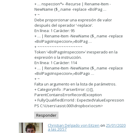
+ … nspeccion*» -Recurse | Rename-Item -
NewName {$_.name -replace «BolPag …
+ ~
Debe proporcionar una expresión de valor
después del operador ‘-replace’.
En línea: 1 Carácter: 95
+ … | Rename-Item -NewName {$_.name -replace
«BolPagoInspeccion»,»BolPag …
+ ~~~~~~~~~~~~~~~~~~~
Token ‘«BolPagoInspeccion»’ inesperado en la
expresión o la instrucción.
En línea: 1 Carácter: 114
+ … | Rename-Item -NewName {$_.name -replace
«BolPagoInspeccion»,»BolPago …
+ ~
Falta un argumento en la lista de parámetros.
+ CategoryInfo : ParserError: (:) [],
ParentContainsErrorRecordException
+ FullyQualifiedErrorId : ExpectedValueExpression
PS C:\Users\asist.000\dropbox\ocsm>
Responder
Christian Delgado von Eitzen
on
25/01/2020
a las 20:57