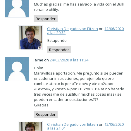
Muchas gracias! me has salvado la vida con el Bulk
rename utility.
Responder
Christian Delgado von Eitzen
on
12/06/2020
a las 20:32
Estupendo.
Responder
Jaime on
24/03/2020 a las 11:34
Hola!
Maravillosa aportación. Me pregunto si se pueden
encadenar instrucciones, por ejemplo quiero
cambiar «texto1» por «TextoA» y «texto2» por
«TextoB», y «texto3» por «TExtoC». PARa no hacerlo
tres veces (he de sustituir muchas cosas más), se
pueden encadenar sustituciones???
GRacias
Responder
Christian Delgado von Eitzen
on
12/06/2020
a las 21:04