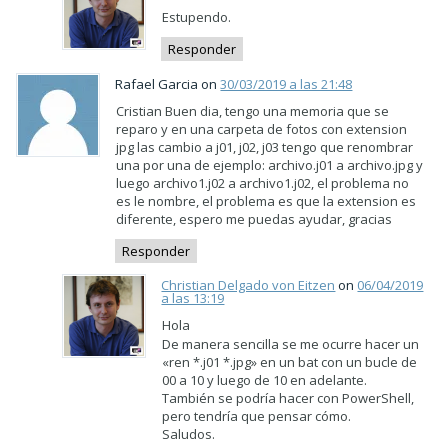
Estupendo.
Responder
Rafael Garcia on
30/03/2019 a las 21:48
Cristian Buen dia, tengo una memoria que se
reparo y en una carpeta de fotos con extension
jpg las cambio a j01, j02, j03 tengo que renombrar
una por una de ejemplo: archivo.j01 a archivo.jpg y
luego archivo1.j02 a archivo1.j02, el problema no
es le nombre, el problema es que la extension es
diferente, espero me puedas ayudar, gracias
Responder
Christian Delgado von Eitzen
on
06/04/2019
a las 13:19
Hola
De manera sencilla se me ocurre hacer un
«ren *.j01 *.jpg» en un bat con un bucle de
00 a 10 y luego de 10 en adelante.
También se podría hacer con PowerShell,
pero tendría que pensar cómo.
Saludos.