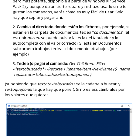
pero más potente, disponible a partir de Windows XP Service
Pack 2) y aunque da un cierto reparo y rechazo usarlo si no te
gustan los comandos, verás cómo es muy fácil de usar. Solo
hay que copiar y pegar ahí.
Cambia al directorio donde estén los ficheros
, por ejemplo, si
están en la carpeta de documentos, teclea “
cd documentos
” (al
escribir
docum
se puede pulsar la tecla del tabulador y lo
autocompleta con el valor correcto). Si está en Documentos
subcarpeta trabajos teclea cd documentos\trabajos (por
ejemplo).
Teclea (o pega) el comando
:
Get-ChildItem -Filter
«*textobuscado*» -Recurse | Rename-Item -NewName {$_.name
-replace «textobuscado»,»textoqueponer» }
(suponiendo que
textotextobuscado
sea la cadena a buscar, y
textoqueponer
la que hay que poner). Si no es así, cámbialos por
los valores que quieras.