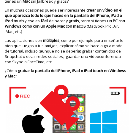
tienes un
Mac
sin Jailbreak y gratis?
En muchas ocasiones puede ser interesante
crear un vídeo en el
que aparezca todo lo que haces en la pantalla del iPhone, iPad o
iPod touch
y eso es
fácil
de hacer y
gratis
, tanto si tienes
un PC con
Windows como con un Apple Mac con macOS
(MacBook Pro, Air,
iMac, etc.)
Las aplicaciones son
múltiples
, como por ejemplo para enseñar lo
bien que juegas a tus amigos, explicar cómo se hace algo a modo
de tutorial, incluso (aunque no se debería) grabar contenidos de
Snapchat u otras redes sociales, guardar una vídeoconferencia
con Skype o FaceTime, etc.
¿Cómo
grabar la pantalla del iPhone, iPad o iPod touch en Windows
y Mac
?