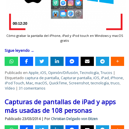
Cómo grabar la pantalla del iPhone, iPad y iPod touch en Windows y macOS
gratis
Sigue leyendo
→
Publicado en
Apple
,
iOS
,
Opinión/Difusión
,
Tecnología
,
Trucos
|
Etiquetado
captura de pantalla
,
Capturar pantalla
,
iOS
,
iPad
,
iPhone
,
iPod Touch
,
Mac
,
macOS
,
QuickTime
,
Screenshot
,
tecnología
,
truco
,
Vídeo
|
31 comentarios
Capturas de pantallas de iPad y apps
más usadas de 108 personas
Publicado
23/03/2014
|
Por
Christian Delgado von Eitzen