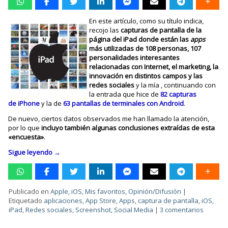
En este artículo, como su título indica,
recojo las
capturas de pantalla de la
página del iPad donde están las
apps
más utilizadas de 108 personas, 107
personalidades interesantes
relacionadas con Internet, el marketing, la
innovación en distintos campos y las
redes sociales
y la mía , continuando con
la entrada que hice de
82 capturas
de iPhone
y la de
63 pantallas de terminales con Android
.
De nuevo, ciertos datos observados me han llamado la atención,
por lo que
incluyo también algunas conclusiones extraídas de esta
«encuesta»
.
Sigue leyendo
→
Publicado en
Apple
,
iOS
,
Mis favoritos
,
Opinión/Difusión
|
Etiquetado
aplicaciones
,
App Store
,
Apps
,
captura de pantalla
,
iOS
,
iPad
,
Redes sociales
,
Screenshot
,
Social Media
|
3 comentarios