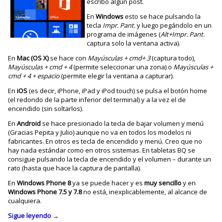
escribo algún post.
En
Windows
esto se hace pulsando la
tecla
Impr. Pant.
y luego pegándolo en un
programa de imágenes (
Alt+Impr. Pant.
captura solo la ventana activa).
En
Mac (OS X)
se hace con
Mayúsculas + cmd+ 3
(captura todo),
Mayúsculas + cmd + 4
(permite seleccionar una zona) o
Mayúsculas +
cmd + 4 + espacio
(permite elegir la ventana a capturar).
En
iOS
(es decir, iPhone, iPad y iPod touch) se pulsa el botón home
(el redondo de la parte inferior del terminal) y a la vez el de
encendido (sin soltarlos).
En
Android
se hace presionado la tecla de bajar volumen y menú
(Gracias Pepita y Julio) aunque no va en todos los modelos ni
fabricantes. En otros es tecla de encendido y menú. Creo que no
hay nada estándar como en otros sistemas. En tabletas BQ se
consigue pulsando la tecla de encendido y el volumen – durante un
rato (hasta que hace la captura de pantalla).
En
Windows Phone 8
ya se puede hacer y es
muy sencillo
y en
Windows Phone 7.5 y 7.8
no está, inexplicablemente, al alcance de
cualquiera.
Sigue leyendo
→