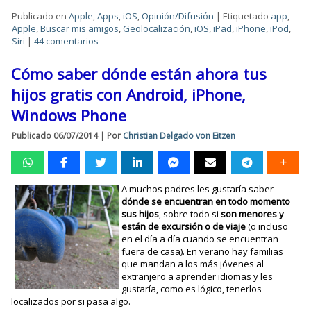
Publicado en
Apple
,
Apps
,
iOS
,
Opinión/Difusión
|
Etiquetado
app
,
Apple
,
Buscar mis amigos
,
Geolocalización
,
iOS
,
iPad
,
iPhone
,
iPod
,
Siri
|
44 comentarios
Cómo saber dónde están ahora tus
hijos gratis con Android, iPhone,
Windows Phone
Publicado
06/07/2014
|
Por
Christian Delgado von Eitzen
A muchos padres les gustaría saber
dónde se encuentran en todo momento
sus hijos
, sobre todo si
son menores y
están de excursión o de viaje
(o incluso
en el día a día cuando se encuentran
fuera de casa). En verano hay familias
que mandan a los más jóvenes al
extranjero a aprender idiomas y les
gustaría, como es lógico, tenerlos
localizados por si pasa algo.