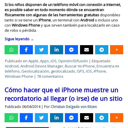
Si los niños disponen de un teléfono móvil con conexión a Internet,
es posible saber en todo momento dónde se encuentran
físicamente con algunas de las herramientas gratuitas
disponibles
tanto si se tiene un
iPhone
, un terminal con
Android
o incluso uno
con
Windows Phone
y que sirven también para localizarlo en caso
de robo o pérdida.
Sigue leyendo
→
Publicado en
Apple
,
Apps
,
iOS
,
Opinión/Difusión
|
Etiquetado
Android
,
Android Device Manager
,
Buscar mi iPhone
,
Encuentra mi
teléfono
,
Geolocalización
,
geolocalizado
,
GPS
,
iOS
,
iPhone
,
Windows Phone
|
78 comentarios
Cómo hacer que el iPhone muestre un
recordatorio al llegar (o irse) de un sitio
Publicado
06/04/2014
|
Por
Christian Delgado von Eitzen