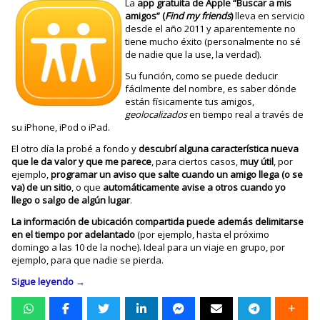
La
app gratuita de Apple “Buscar a mis
amigos” (
Find my friends
)
lleva en servicio
desde el año 2011 y aparentemente no
tiene mucho éxito (personalmente no sé
de nadie que la use, la verdad).
Su función, como se puede deducir
fácilmente del nombre, es saber dónde
están físicamente tus amigos,
geolocalizados
en tiempo real a través de
su iPhone, iPod o iPad.
El otro día la probé a fondo y
descubrí alguna característica nueva
que le da valor y que me parece
, para ciertos casos,
muy útil
, por
ejemplo,
programar un aviso que salte cuando un amigo llega (o se
va) de un sitio
, o que
automáticamente avise a otros cuando yo
llego o salgo de algún lugar
.
La información de ubicación compartida puede además delimitarse
en el tiempo por adelantado
(por ejemplo, hasta el próximo
domingo a las 10 de la noche). Ideal para un viaje en grupo, por
ejemplo, para que nadie se pierda.
Sigue leyendo
→