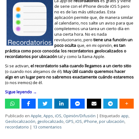
La
app
de
recordatorios
es gratis y viene
de serie con el iPhone desde iOS 5 pero
no es de las más utilizadas. Esta
aplicación permite que, de manera similar
al calendario, nos salte un aviso para que
completemos una tarea un cierto día en
una cierta hora. No es nada
revolucionario, pero
tiene una función un
poco oculta
que, en mi opinión,
es tan
práctica como poco conocida: los recordatorios geolocalizados o
recordatorios por ubicación
tal y como la llama Apple.
Si se activan,
el recordatorio salta cuando llegamos a un cierto sitio
(o cuando nos alejamos de él).
Muy útil cuando queremos hacer
algo en un lugar pero no sabremos exactamente cuándo estaremos
(o nos iremos) de él.
Sigue leyendo
→
Publicado en
Apple
,
Apps
,
iOS
,
Opinión/Difusión
|
Etiquetado
app
,
Geolocalización
,
geolocalizado
,
GPS
,
iOS
,
iPhone
,
por ubicación
,
recordatorio
|
13 comentarios