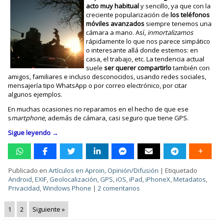
acto muy habitual
y sencillo, ya que con la
creciente popularización de
los teléfonos
móviles avanzados
siempre tenemos una
cámara a mano. Así,
inmortalizamos
rápidamente lo que nos parece simpático
o interesante allá donde estemos: en
casa, el trabajo, etc. La tendencia actual
suele
ser querer compartirlo
también con
amigos, familiares e incluso desconocidos, usando redes sociales,
mensajería tipo WhatsApp o por correo electrónico, por citar
algunos ejemplos.
En muchas ocasiones no reparamos en el hecho de que ese
s
martphone
, además de cámara, casi seguro que tiene GPS.
Sigue leyendo
→
Publicado en
Artículos en Aproin
,
Opinión/Difusión
|
Etiquetado
Android
,
EXIF
,
Geolocalización
,
GPS
,
iOS
,
iPad
,
iPhoneX
,
Metadatos
,
Privacidad
,
Windows Phone
|
2 comentarios
1
2
Siguiente »