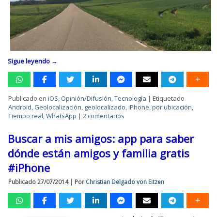
Sigue leyendo
→
Publicado en
iOS
,
Opinión/Difusión
,
Tecnología
|
Etiquetado
Android
,
Geolocalización
,
geolocalizado
,
iPhone
,
por ubicación
,
Tiempo real
,
WhatsApp
|
2 comentarios
Buscar a mis amigos: app para saber
dónde están amigos y familia gratis
#iPhone
Publicado
27/07/2014
|
Por
Christian Delgado von Eitzen