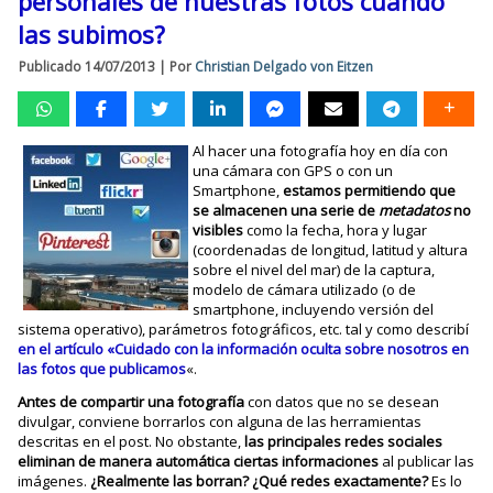
personales de nuestras fotos cuando
las subimos?
Publicado
14/07/2013
|
Por
Christian Delgado von Eitzen
Al hacer una fotografía hoy en día con
una cámara con GPS o con un
Smartphone,
estamos permitiendo que
se almacenen una serie de
metadatos
no
visibles
como la fecha, hora y lugar
(coordenadas de longitud, latitud y altura
sobre el nivel del mar) de la captura,
modelo de cámara utilizado (o de
smartphone, incluyendo versión del
sistema operativo), parámetros fotográficos, etc. tal y como describí
en el artículo «Cuidado con la información oculta sobre nosotros en
las fotos que publicamos
«.
Antes de compartir una fotografía
con datos que no se desean
divulgar, conviene borrarlos con alguna de las herramientas
descritas en el post. No obstante,
las principales redes sociales
eliminan de manera automática ciertas informaciones
al publicar las
imágenes.
¿Realmente las borran? ¿Qué redes exactamente?
Es lo