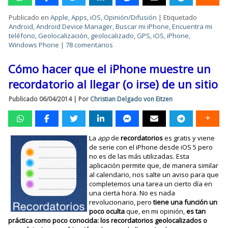
Publicado en
Apple
,
Apps
,
iOS
,
Opinión/Difusión
|
Etiquetado
Android
,
Android Device Manager
,
Buscar mi iPhone
,
Encuentra mi
teléfono
,
Geolocalización
,
geolocalizado
,
GPS
,
iOS
,
iPhone
,
Windows Phone
|
78 comentarios
Cómo hacer que el iPhone muestre un
recordatorio al llegar (o irse) de un sitio
Publicado
06/04/2014
|
Por
Christian Delgado von Eitzen
La
app
de
recordatorios
es gratis y viene
de serie con el iPhone desde iOS 5 pero
no es de las más utilizadas. Esta
aplicación permite que, de manera similar
al calendario, nos salte un aviso para que
completemos una tarea un cierto día en
una cierta hora. No es nada
revolucionario, pero
tiene una función un
poco oculta
que, en mi opinión,
es tan
práctica como poco conocida: los recordatorios geolocalizados o