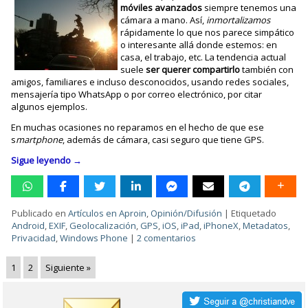
móviles avanzados
siempre tenemos una
cámara a mano. Así,
inmortalizamos
rápidamente lo que nos parece simpático
o interesante allá donde estemos: en
casa, el trabajo, etc. La tendencia actual
suele
ser querer compartirlo
también con
amigos, familiares e incluso desconocidos, usando redes sociales,
mensajería tipo WhatsApp o por correo electrónico, por citar
algunos ejemplos.
En muchas ocasiones no reparamos en el hecho de que ese
s
martphone
, además de cámara, casi seguro que tiene GPS.
Sigue leyendo
→
Publicado en
Artículos en Aproin
,
Opinión/Difusión
|
Etiquetado
Android
,
EXIF
,
Geolocalización
,
GPS
,
iOS
,
iPad
,
iPhoneX
,
Metadatos
,
Privacidad
,
Windows Phone
|
2 comentarios
1
2
Siguiente »