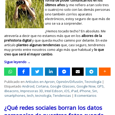
forma de poder comunicarnos en los
últimos años
(y me refiero a tan solo tres
o cuatro) no solo con las demás personas
sino también
con
los aparatos
electrónicos, estoy seguro de que más de
uno se va a sorprender.
¿Hemos tocado techo? En absoluto. Me
atrevería a decir que no estamos más que en los
albores de la
prehistoria digital
y que queda mucho camino por delante. En este
artículo
planteo algunas tendencias
que, casi seguro, tendremos
muy pronto entre nosotros como algo más que habitual y
lo que
creo que será el mayor cambio
.
Sigue leyendo
→
Publicado en
Artículos en Aproin
,
Opinión/Difusión
,
Tecnología
|
Etiquetado
Android
,
Cortana
,
Google Glasses
,
Google Now
,
GPS
,
iBeacons
,
Impresoras 3D
,
Intel Edison
,
iOS
,
iPad
,
iPhone
,
Siri
,
smartphones
,
tech
,
tecnología
,
Tendencias
|
8 comentarios
¿Qué redes sociales borran los datos