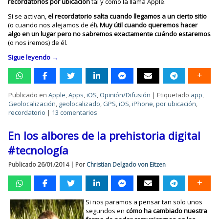
recordatorios por ubicación
tal y como la llama Apple.
Si se activan,
el recordatorio salta cuando llegamos a un cierto sitio
(o cuando nos alejamos de él).
Muy útil cuando queremos hacer
algo en un lugar pero no sabremos exactamente cuándo estaremos
(o nos iremos) de él.
Sigue leyendo
→
Publicado en
Apple
,
Apps
,
iOS
,
Opinión/Difusión
|
Etiquetado
app
,
Geolocalización
,
geolocalizado
,
GPS
,
iOS
,
iPhone
,
por ubicación
,
recordatorio
|
13 comentarios
En los albores de la prehistoria digital
#tecnología
Publicado
26/01/2014
|
Por
Christian Delgado von Eitzen
Si nos paramos a pensar tan solo unos
segundos en
cómo ha cambiado nuestra