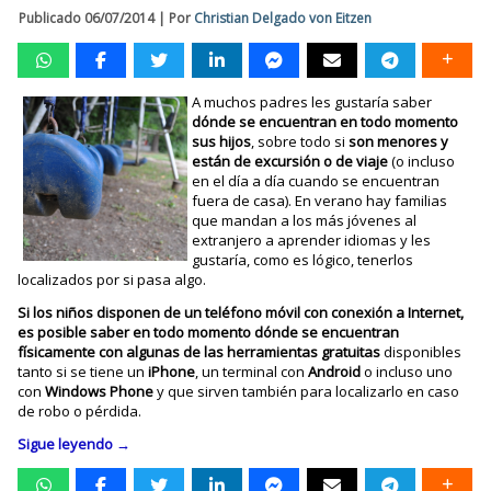
Publicado
06/07/2014
|
Por
Christian Delgado von Eitzen
A muchos padres les gustaría saber
dónde se encuentran en todo momento
sus hijos
, sobre todo si
son menores y
están de excursión o de viaje
(o incluso
en el día a día cuando se encuentran
fuera de casa). En verano hay familias
que mandan a los más jóvenes al
extranjero a aprender idiomas y les
gustaría, como es lógico, tenerlos
localizados por si pasa algo.
Si los niños disponen de un teléfono móvil con conexión a Internet,
es posible saber en todo momento dónde se encuentran
físicamente con algunas de las herramientas gratuitas
disponibles
tanto si se tiene un
iPhone
, un terminal con
Android
o incluso uno
con
Windows Phone
y que sirven también para localizarlo en caso
de robo o pérdida.
Sigue leyendo
→