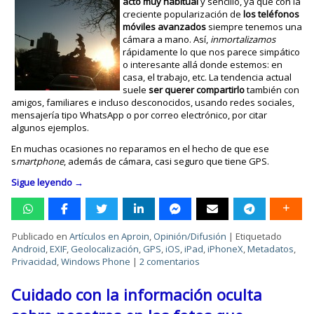
acto muy habitual
y sencillo, ya que con la
creciente popularización de
los teléfonos
móviles avanzados
siempre tenemos una
cámara a mano. Así,
inmortalizamos
rápidamente lo que nos parece simpático
o interesante allá donde estemos: en
casa, el trabajo, etc. La tendencia actual
suele
ser querer compartirlo
también con
amigos, familiares e incluso desconocidos, usando redes sociales,
mensajería tipo WhatsApp o por correo electrónico, por citar
algunos ejemplos.
En muchas ocasiones no reparamos en el hecho de que ese
s
martphone
, además de cámara, casi seguro que tiene GPS.
Sigue leyendo
→
Publicado en
Artículos en Aproin
,
Opinión/Difusión
|
Etiquetado
Android
,
EXIF
,
Geolocalización
,
GPS
,
iOS
,
iPad
,
iPhoneX
,
Metadatos
,
Privacidad
,
Windows Phone
|
2 comentarios
Cuidado con la información oculta