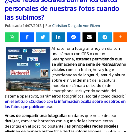
personales de nuestras fotos cuando
las subimos?
Publicado
14/07/2013
|
Por
Christian Delgado von Eitzen
Al hacer una fotografía hoy en día con
una cámara con GPS o con un
Smartphone,
estamos permitiendo que
se almacenen una serie de
metadatos
no
visibles
como la fecha, hora y lugar
(coordenadas de longitud, latitud y altura
sobre el nivel del mar) de la captura,
modelo de cámara utilizado (o de
smartphone, incluyendo versión del
sistema operativo), parámetros fotográficos, etc. tal y como describí
en el artículo «Cuidado con la información oculta sobre nosotros en
las fotos que publicamos
«.
Antes de compartir una fotografía
con datos que no se desean
divulgar, conviene borrarlos con alguna de las herramientas
descritas en el post. No obstante,
las principales redes sociales
eliminan de manera automática ciertas informaciones
al publicar las