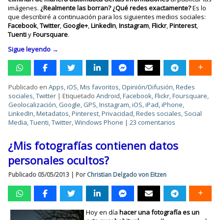
imágenes.
¿Realmente las borran? ¿Qué redes exactamente?
Es lo
que describiré a continuación para los siguientes medios sociales:
Facebook
,
Twitter
,
Google+
,
LinkedIn
,
Instagram
,
Flickr
,
Pinterest
,
Tuenti
y
Foursquare
.
Sigue leyendo
→
Publicado en
Apps
,
iOS
,
Mis favoritos
,
Opinión/Difusión
,
Redes
sociales
,
Twitter
|
Etiquetado
Android
,
Facebook
,
Flickr
,
Foursquare
,
Geolocalización
,
Google
,
GPS
,
Instagram
,
iOS
,
iPad
,
iPhone
,
LinkedIn
,
Metadatos
,
Pinterest
,
Privacidad
,
Redes sociales
,
Social
Media
,
Tuenti
,
Twitter
,
Windows Phone
|
23 comentarios
¿Mis fotografías contienen datos
personales ocultos?
Publicado
05/05/2013
|
Por
Christian Delgado von Eitzen
Hoy en día
hacer una fotografía es un