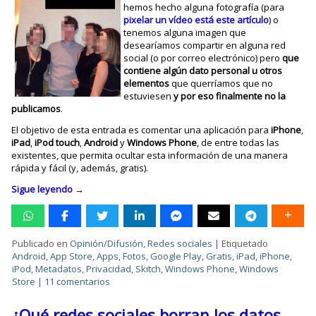
hemos hecho alguna fotografía (para
pixelar un vídeo está este artículo
) o
tenemos alguna imagen que
desearíamos compartir en alguna red
social (o por correo electrónico) pero
que
contiene algún dato personal u otros
elementos
que querríamos que no
estuviesen
y por eso finalmente no la
publicamos
.
El objetivo de esta entrada es comentar una aplicación para
iPhone
,
iPad
,
iPod
touch
,
Android
y
Windows
Phone
, de entre todas las
existentes, que permita ocultar esta información de una manera
rápida y fácil (y, además, gratis).
Sigue leyendo
→
Publicado en
Opinión/Difusión
,
Redes sociales
|
Etiquetado
Android
,
App Store
,
Apps
,
Fotos
,
Google Play
,
Gratis
,
iPad
,
iPhone
,
iPod
,
Metadatos
,
Privacidad
,
Skitch
,
Windows Phone
,
Windows
Store
|
11 comentarios
¿Qué redes sociales borran los datos