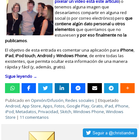
pixelar un vídeo está este artículo
) o
tenemos alguna imagen que
desearíamos compartir en alguna red
social (o por correo electrónico) pero
que
contiene algún dato personal u otros
elementos
que querríamos que no
estuviesen
y por eso finalmente no la
publicamos
.
El objetivo de esta entrada es comentar una aplicación para
iPhone
,
iPad
,
iPod
touch
,
Android
y
Windows
Phone
, de entre todas las
existentes, que permita ocultar esta información de una manera
rápida y fácil (y, además, gratis).
Sigue leyendo
→
Publicado en
Opinión/Difusión
,
Redes sociales
|
Etiquetado
Android
,
App Store
,
Apps
,
Fotos
,
Google Play
,
Gratis
,
iPad
,
iPhone
,
iPod
,
Metadatos
,
Privacidad
,
Skitch
,
Windows Phone
,
Windows
Store
|
11 comentarios