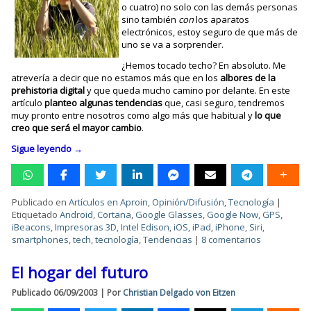
o cuatro) no solo con las demás personas
sino también
con
los aparatos
electrónicos, estoy seguro de que más de
uno se va a sorprender.
¿Hemos tocado techo? En absoluto. Me
atrevería a decir que no estamos más que en los
albores de la
prehistoria digital
y que queda mucho camino por delante. En este
artículo
planteo algunas tendencias
que, casi seguro, tendremos
muy pronto entre nosotros como algo más que habitual y
lo que
creo que será el mayor cambio
.
Sigue leyendo
→
Publicado en
Artículos en Aproin
,
Opinión/Difusión
,
Tecnología
|
Etiquetado
Android
,
Cortana
,
Google Glasses
,
Google Now
,
GPS
,
iBeacons
,
Impresoras 3D
,
Intel Edison
,
iOS
,
iPad
,
iPhone
,
Siri
,
smartphones
,
tech
,
tecnología
,
Tendencias
|
8 comentarios
El hogar del futuro
Publicado
06/09/2003
|
Por
Christian Delgado von Eitzen