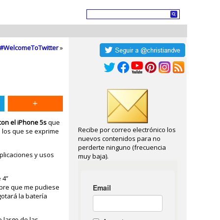
es #WelcomeToTwitter
»
con el iPhone 5s
que
Recibe por correo electrónico los
n los que se exprime
nuevos contenidos para no
perderte ninguno (frecuencia
aplicaciones y usos
muy baja).
 4”
sobre que me pudiese
otará la batería
 largo de las