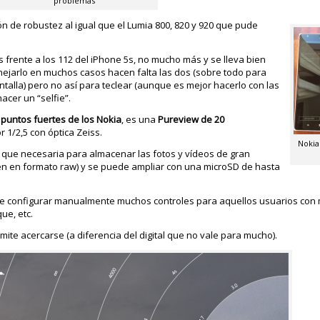
problemas
ón de robustez al igual que el Lumia 800, 820 y 920 que pude
 frente a los 112 del iPhone 5s, no mucho más y se lleva bien
nejarlo en muchos casos hacen falta las dos (sobre todo para
antalla) pero no así para teclear (aunque es mejor hacerlo con las
cer un “selfie”.
 puntos fuertes de los Nokia
, es una
Pureview de 20
r 1/2,5 con óptica Zeiss.
Nokia
 que necesaria para almacenar las fotos y vídeos de gran
ren en formato raw) y se puede ampliar con una microSD de hasta
te configurar manualmente muchos controles para aquellos usuarios con
ue, etc.
ite acercarse (a diferencia del digital que no vale para mucho).