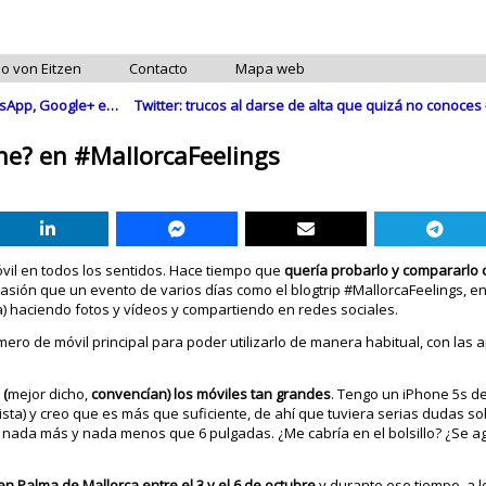
do von Eitzen
Contacto
Mapa web
atsApp, Google+ e…
Twitter: trucos al darse de alta que quizá no conoc
ne? en #MallorcaFeelings
óvil en todos los sentidos. Hace tiempo que
quería probarlo y compararlo 
casión que un evento de varios días como el blogtrip #MallorcaFeelings, e
ía) haciendo fotos y vídeos y compartiendo en redes sociales.
mero de móvil principal para poder utilizarlo de manera habitual, con las 
 (
mejor dicho,
convencían) los móviles tan grandes
. Tengo un iPhone 5s de
ta) y creo que es más que suficiente, de ahí que tuviera serias dudas 
 nada más y nada menos que 6 pulgadas. ¿Me cabría en el bolsillo? ¿Se ag
n Palma de Mallorca entre el 3 y el 6 de octubre
y durante ese tiempo, a lo