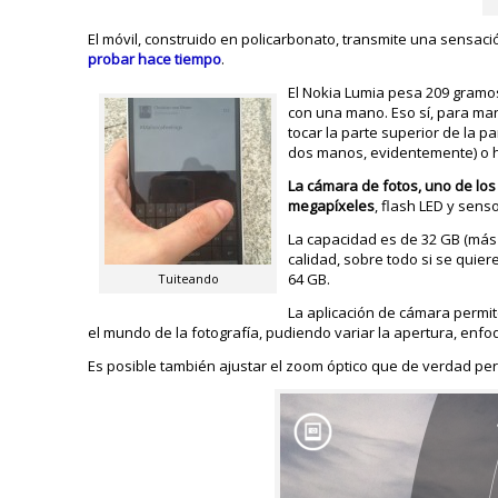
El móvil, construido en policarbonato, transmite una sensaci
probar hace tiempo
.
El Nokia Lumia pesa 209 gramos
con una mano. Eso sí, para ma
tocar la parte superior de la p
dos manos, evidentemente) o ha
La cámara de fotos, uno de los
megapíxeles
, flash LED y senso
La capacidad es de 32 GB (más
calidad, sobre todo si se quie
64 GB.
Tuiteando
La aplicación de cámara permi
el mundo de la fotografía, pudiendo variar la apertura, enfoq
Es posible también ajustar el zoom óptico que de verdad perm