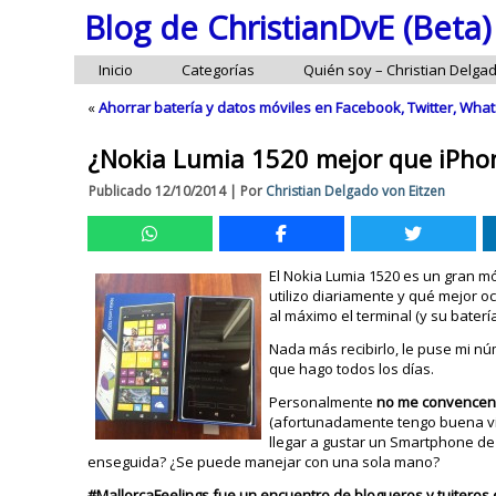
Blog de ChristianDvE (Beta)
Inicio
Categorías
Quién soy – Christian Delga
«
Ahorrar batería y datos móviles en Facebook, Twitter, Wh
¿Nokia Lumia 1520 mejor que iPho
Publicado
12/10/2014
|
Por
Christian Delgado von Eitzen
El Nokia Lumia 1520 es un gran m
utilizo diariamente y qué mejor o
al máximo el terminal (y su bater
Nada más recibirlo, le puse mi nú
que hago todos los días.
Personalmente
no me convencen
(afortunadamente tengo buena vis
llegar a gustar un Smartphone de
enseguida? ¿Se puede manejar con una sola mano?
#MallorcaFeelings fue un encuentro de blogueros y tuiteros e