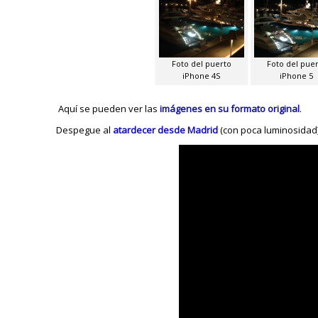
Foto del puerto
Foto del pue
iPhone 4S
iPhone 5
Aquí se pueden ver las
imágenes en su formato original
.
Despegue al
atardecer desde Madrid
(con poca luminosidad)