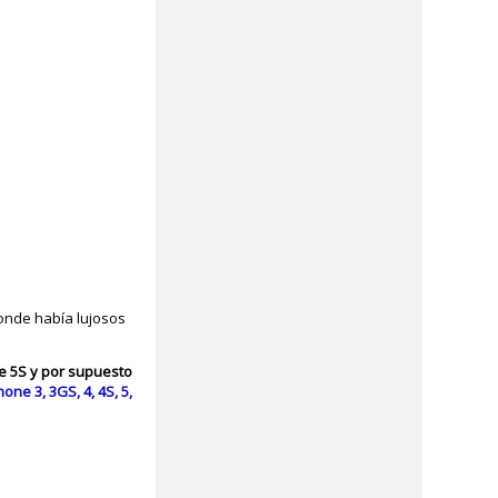
donde había lujosos
ne 5S y por supuesto
ne 3, 3GS, 4, 4S, 5,