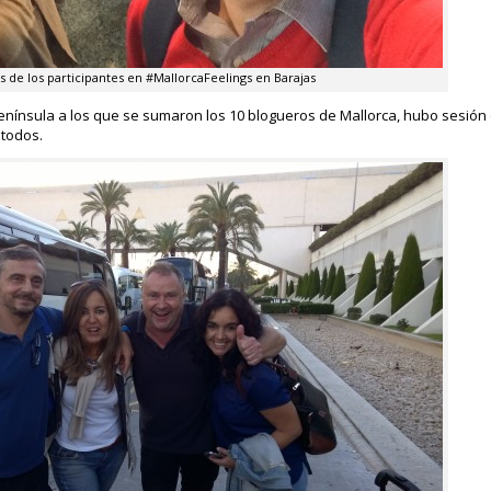
s de los participantes en #MallorcaFeelings en Barajas
 península a los que se sumaron los 10 blogueros de Mallorca, hubo sesión 
 todos.