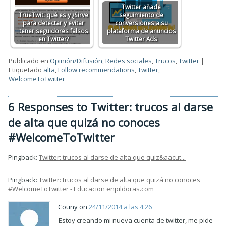
Twitter añade
TrueTwit: qué es y ¿Sirve
seguimiento de
para detectar y evitar
conversiones a su
tener seguidores falsos
plataforma de anuncios
en Twitter?
Twitter Ads
Publicado en
Opinión/Difusión
,
Redes sociales
,
Trucos
,
Twitter
|
Etiquetado
alta
,
Follow recommendations
,
Twitter
,
WelcomeToTwitter
6 Responses to Twitter: trucos al darse
de alta que quizá no conoces
#WelcomeToTwitter
Pingback:
Twitter: trucos al darse de alta que quiz&aacut...
Pingback:
Twitter: trucos al darse de alta que quizá no conoces
#WelcomeToTwitter - Educacion enpildoras.com
Couny on
24/11/2014 a las 4:26
Estoy creando mi nueva cuenta de twitter, me pide