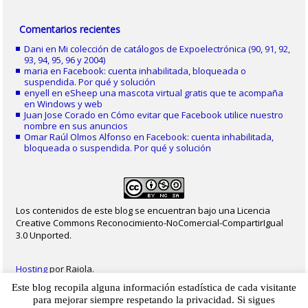
Comentarios recientes
Dani
en
Mi colección de catálogos de Expoelectrónica (90, 91, 92,
93, 94, 95, 96 y 2004)
maria
en
Facebook: cuenta inhabilitada, bloqueada o
suspendida. Por qué y solución
enyell
en
eSheep una mascota virtual gratis que te acompaña
en Windows y web
Juan Jose Corado
en
Cómo evitar que Facebook utilice nuestro
nombre en sus anuncios
Omar Raúl Olmos Alfonso
en
Facebook: cuenta inhabilitada,
bloqueada o suspendida. Por qué y solución
Los contenidos de este blog se encuentran bajo una Licencia
Creative Commons Reconocimiento-NoComercial-CompartirIgual
3.0 Unported.
Hosting
por Raiola.
Este blog recopila alguna información estadística de cada visitante
2023 - Christian Delgado von Eitzen
|
Inicio
|
Contacto
|
Mapa web
|
Aviso legal
para mejorar siempre respetando la privacidad. Si sigues
|
Privacidad
|
Cookies