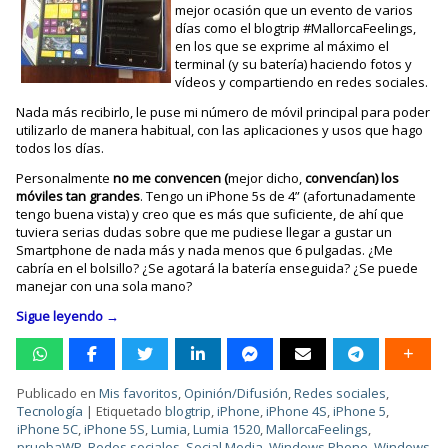
mejor ocasión que un evento de varios
días como el blogtrip #MallorcaFeelings,
en los que se exprime al máximo el
terminal (y su batería) haciendo fotos y
vídeos y compartiendo en redes sociales.
Nada más recibirlo, le puse mi número de móvil principal para poder
utilizarlo de manera habitual, con las aplicaciones y usos que hago
todos los días.
Personalmente
no me convencen (
mejor dicho,
convencían) los
móviles tan grandes
. Tengo un iPhone 5s de 4” (afortunadamente
tengo buena vista) y creo que es más que suficiente, de ahí que
tuviera serias dudas sobre que me pudiese llegar a gustar un
Smartphone de nada más y nada menos que 6 pulgadas. ¿Me
cabría en el bolsillo? ¿Se agotará la batería enseguida? ¿Se puede
manejar con una sola mano?
Sigue leyendo
→
Publicado en
Mis favoritos
,
Opinión/Difusión
,
Redes sociales
,
Tecnología
|
Etiquetado
blogtrip
,
iPhone
,
iPhone 4S
,
iPhone 5
,
iPhone 5C
,
iPhone 5S
,
Lumia
,
Lumia 1520
,
MallorcaFeelings
,
pruebaWP
,
Redes sociales
,
Social Media
,
Windows Phone
,
Windows