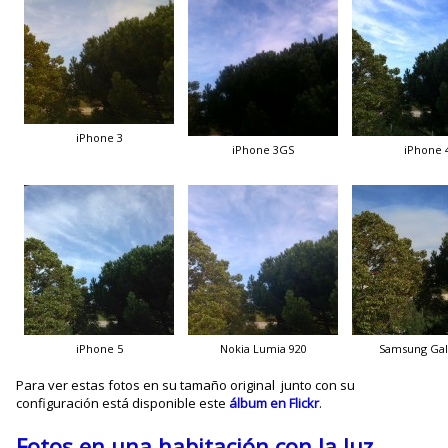
iPhone 3
iPhone 3GS
iPhone 
iPhone 5
Nokia Lumia 920
Samsung Gala
Para ver estas fotos en su tamaño original junto con su
configuración está disponible este
álbum en Flickr
.
Fotos en una habitación con la luz