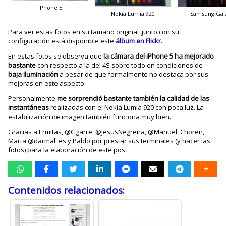
iPhone 5
Nokia Lumia 920
Samsung Gala
Para ver estas fotos en su tamaño original junto con su
configuración está disponible este
álbum en Flickr
.
En estas fotos se observa que
la cámara del iPhone 5 ha mejorado
bastante
con respecto a la del 4S sobre todo en condiciones de
baja iluminación
a pesar de que formalmente no destaca por sus
mejoras en este aspecto.
Personalmente
me sorprendió bastante también la calidad de las
instantáneas
realizadas con el Nokia Lumia 920 con poca luz. La
estabilización de imagen también funciona muy bien.
Gracias a Ermitas, @Ggarre, @JesusNegreira, @Manuel_Choren,
Marta @darmal_es y Pablo por prestar sus terminales (y hacer las
fotos) para la elaboración de este post.
Contenidos relacionados: