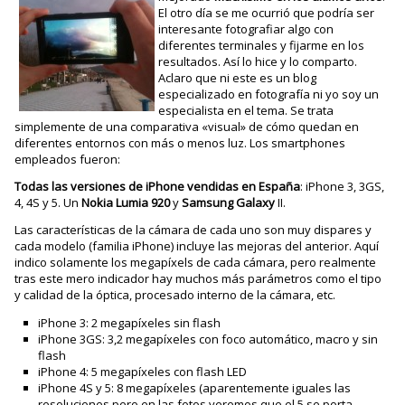
El otro día se me ocurrió que podría ser
interesante fotografiar algo con
diferentes terminales y fijarme en los
resultados. Así lo hice y lo comparto.
Aclaro que ni este es un blog
especializado en fotografía ni yo soy un
especialista en el tema. Se trata
simplemente de una comparativa «visual» de cómo quedan en
diferentes entornos con más o menos luz. Los smartphones
empleados fueron:
Todas las versiones de iPhone vendidas en España
: iPhone 3, 3GS,
4, 4S y 5. Un
Nokia Lumia 920
y
Samsung Galaxy
II.
Las características de la cámara de cada uno son muy dispares y
cada modelo (familia iPhone) incluye las mejoras del anterior. Aquí
indico solamente los megapíxels de cada cámara, pero realmente
tras este mero indicador hay muchos más parámetros como el tipo
y calidad de la óptica, procesado interno de la cámara, etc.
iPhone 3: 2 megapíxeles sin flash
iPhone 3GS: 3,2 megapíxeles con foco automático, macro y sin
flash
iPhone 4: 5 megapíxeles con flash LED
iPhone 4S y 5: 8 megapíxeles (aparentemente iguales las
resoluciones pero en las fotos veremos que el 5 se porta