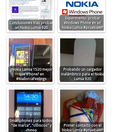
Experimento: probar
Conclusiones tras probar
Windows Phone en un
un Nokia Lumia 920
Nokia Lumia #pruebaWP
¿Nokia Lumia 1520 mejor
Probando un cargador
que iPhone? en
inalámbrico para el Nokia
#MallorcaFeelings
Lumia 920
Smartphones para todos:
"de marca", "clónicos" y
Primer contacto con el
chinos
Nokia Lumia #pruebaWP