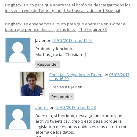
Pingback:
Truco para que aparezca el botón de descargar todos los
tuits en la web de Twitter (o no) | Se busca traductor | Scoop.it
Pingback:
Te enseñamos el truco para que aparezca en Twitter el
botón que permite descargar tus tuits | The Inquirer ES
Javier on
05/03/2013 a las 12:04
Probado y funciona.
Muchas gracias Christian ;-)
Responder
Christian Delgado von Eitzen
on
05/03/2013
a las 16:20
Gracias a ti Javier.
Responder
andres
on
05/03/2013 a las 15:58
Buen dia, si funciono, descarge un fichero y un
archivo tweets.csv, creo q esto pasa porque la
legislacion de estados unidos es mas estricta con
el tema de los datos…