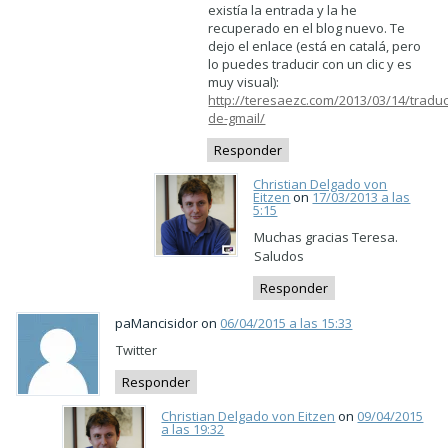
existía la entrada y la he
recuperado en el blog nuevo. Te
dejo el enlace (está en catalá, pero
lo puedes traducir con un clic y es
muy visual):
http://teresaezc.com/2013/03/14/traduc
de-gmail/
Responder
Christian Delgado von
Eitzen
on
17/03/2013 a las
5:15
Muchas gracias Teresa.
Saludos
Responder
paMancisidor on
06/04/2015 a las 15:33
Twitter
Responder
Christian Delgado von Eitzen
on
09/04/2015
a las 19:32