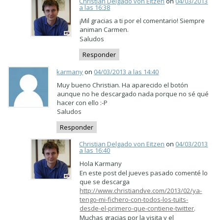
Christian Delgado von Eitzen
on
04/03/2013
a las 16:38
¡Mil gracias a ti por el comentario! Siempre
animan Carmen.
Saludos
Responder
karmany
on
04/03/2013 a las 14:40
Muy bueno Christian. Ha aparecido el botón
aunque no he descargado nada porque no sé qué
hacer con ello :-P
Saludos
Responder
Christian Delgado von Eitzen
on
04/03/2013
a las 16:40
Hola Karmany
En este post del jueves pasado comenté lo
que se descarga
http://www.christiandve.com/2013/02/ya-
tengo-mi-fichero-con-todos-los-tuits-
desde-el-primero-que-contiene-twitter
.
Muchas gracias por la visita y el