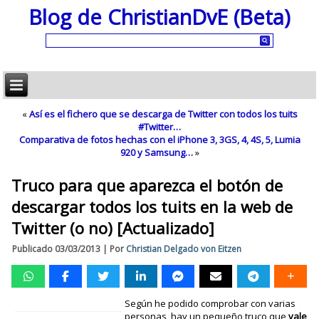
Blog de ChristianDvE (Beta)
«
Así es el fichero que se descarga de Twitter con todos los tuits
#Twitter…
Comparativa de fotos hechas con el iPhone 3, 3GS, 4, 4S, 5, Lumia
920 y Samsung…
»
Truco para que aparezca el botón de
descargar todos los tuits en la web de
Twitter (o no) [Actualizado]
Publicado
03/03/2013
|
Por
Christian Delgado von Eitzen
Según he podido comprobar con varias
personas, hay un pequeño truco que
vale