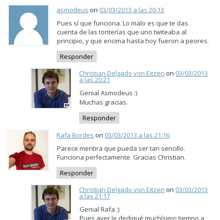
asmodeus
on
03/03/2013 a las 20:13
Pues sí que funciona. Lo malo es que te das
cuenta de las tonterías que uno twiteaba al
principio, y que encima hasta hoy fueron a peores.
Responder
Christian Delgado von Eitzen
on
03/03/2013
a las 20:21
Genial Asmodeus :)
Muchas gracias.
Responder
Rafa Bordes
on
03/03/2013 a las 21:16
Parece mentira que pueda ser tan sencillo.
Funciona perfectamente. Gracias Christian.
Responder
Christian Delgado von Eitzen
on
03/03/2013
a las 21:17
Genial Rafa :)
Pues ayer le dediqué muchísimo tiempo a