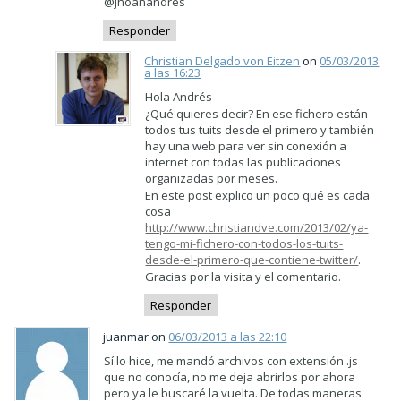
@jhoanandres
Responder
Christian Delgado von Eitzen
on
05/03/2013
a las 16:23
Hola Andrés
¿Qué quieres decir? En ese fichero están
todos tus tuits desde el primero y también
hay una web para ver sin conexión a
internet con todas las publicaciones
organizadas por meses.
En este post explico un poco qué es cada
cosa
http://www.christiandve.com/2013/02/ya-
tengo-mi-fichero-con-todos-los-tuits-
desde-el-primero-que-contiene-twitter/
.
Gracias por la visita y el comentario.
Responder
juanmar on
06/03/2013 a las 22:10
Sí lo hice, me mandó archivos con extensión .js
que no conocía, no me deja abrirlos por ahora
pero ya le buscaré la vuelta. De todas maneras