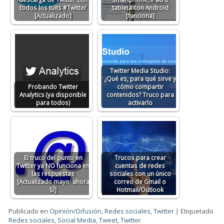
todos los tuits #Twitter
tableta con Android
[Actualizado]
[funciona]
Twitter Media Studio:
¿Qué es, para qué sirve y
Probando Twitter
cómo compartir
Analytics (ya disponible
contenidos? Truco para
para todos)
activarlo
El truco del punto en
Trucos para crear
Twitter ya NO funciona en
cuentas de redes
las respuestas
sociales con un único
[Actualizado mayo: ahora
correo de Gmail o
SÍ]
Hotmail/Outlook
Publicado en
Opinión/Difusión
,
Redes sociales
,
Twitter
|
Etiquetado
Redes sociales
,
Social Media
,
Tweet
,
Twitter