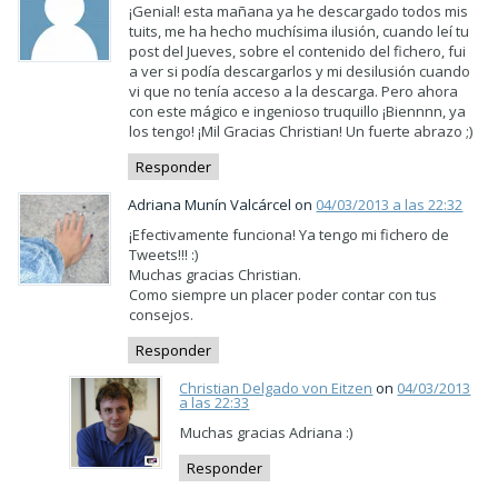
¡Genial! esta mañana ya he descargado todos mis
tuits, me ha hecho muchísima ilusión, cuando leí tu
post del Jueves, sobre el contenido del fichero, fui
a ver si podía descargarlos y mi desilusión cuando
vi que no tenía acceso a la descarga. Pero ahora
con este mágico e ingenioso truquillo ¡Biennnn, ya
los tengo! ¡Mil Gracias Christian! Un fuerte abrazo ;)
Responder
Adriana Munín Valcárcel on
04/03/2013 a las 22:32
¡Efectivamente funciona! Ya tengo mi fichero de
Tweets!!! :)
Muchas gracias Christian.
Como siempre un placer poder contar con tus
consejos.
Responder
Christian Delgado von Eitzen
on
04/03/2013
a las 22:33
Muchas gracias Adriana :)
Responder