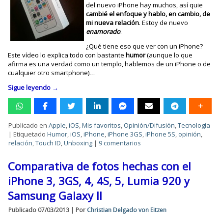
del nuevo iPhone hay muchos, así quie
cambié el enfoque y hablo, en cambio, de
mi nueva relación
. Estoy de nuevo
enamorado
.
¿Qué tiene eso que ver con un iPhone?
Este vídeo lo explica todo con bastante
humor
(aunque lo que
afirma es una verdad como un templo, hablemos de un iPhone o de
cualquier otro smartphone)…
Sigue leyendo
→
Publicado en
Apple
,
iOS
,
Mis favoritos
,
Opinión/Difusión
,
Tecnología
|
Etiquetado
Humor
,
iOS
,
iPhone
,
iPhone 3GS
,
iPhone 5S
,
opinión
,
relación
,
Touch ID
,
Unboxing
|
9 comentarios
Comparativa de fotos hechas con el
iPhone 3, 3GS, 4, 4S, 5, Lumia 920 y
Samsung Galaxy II
Publicado
07/03/2013
|
Por
Christian Delgado von Eitzen