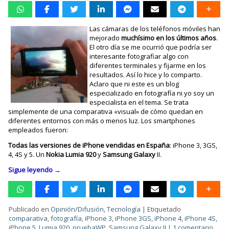
Las cámaras de los teléfonos móviles han
mejorado
muchísimo en los últimos años
.
El otro día se me ocurrió que podría ser
interesante fotografiar algo con
diferentes terminales y fijarme en los
resultados. Así lo hice y lo comparto.
Aclaro que ni este es un blog
especializado en fotografía ni yo soy un
especialista en el tema. Se trata
simplemente de una comparativa «visual» de cómo quedan en
diferentes entornos con más o menos luz. Los smartphones
empleados fueron:
Todas las versiones de iPhone vendidas en España
: iPhone 3, 3GS,
4, 4S y 5. Un
Nokia Lumia 920
y
Samsung Galaxy
II.
Sigue leyendo
→
Publicado en
Opinión/Difusión
,
Tecnología
|
Etiquetado
comparativa
,
fotografía
,
iPhone 3
,
iPhone 3GS
,
iPhone 4
,
iPhone 4S
,
iPhone 5
,
Lumia 920
,
pruebaWP
,
Samsung Galaxy II
|
1 comentario