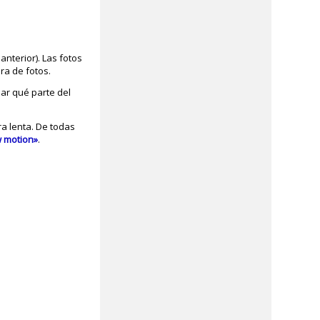
nterior). Las fotos
ra de fotos.
ar qué parte del
ra lenta. De todas
w motion»
.