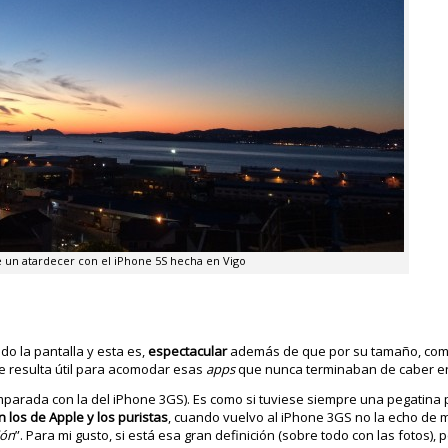
e un atardecer con el iPhone 5S hecha en Vigo
do la pantalla y esta es,
espectacular
además de que por su tamaño, com
ue resulta útil para acomodar esas
apps
que nunca terminaban de caber en 
mparada con la del iPhone 3GS). Es como si tuviese siempre una pegatina
los de Apple y los puristas
, cuando vuelvo al iPhone 3GS no la echo de 
ión
”. Para mi gusto, si está esa gran definición (sobre todo con las fotos), p