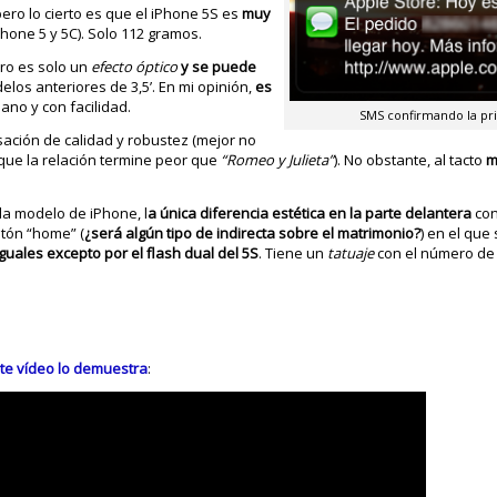
ero lo cierto es que el iPhone 5S es
muy
hone 5 y 5C). Solo 112 gramos.
ro es solo un
efecto óptico
y se puede
elos anteriores de 3,5’. En mi opinión,
es
ano y con facilidad.
SMS confirmando la pri
ación de calidad y robustez (mejor no
que la relación termine peor que
“Romeo y Julieta”
). No obstante, al tacto
m
da modelo de iPhone, l
a única diferencia estética en la parte delantera
con
otón “home” (
¿será algún tipo de indirecta sobre el matrimonio?
) en el que
iguales excepto por el flash dual del 5S
. Tiene un
tatuaje
con el número de 
te vídeo lo demuestra
: