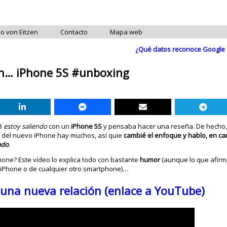
do von Eitzen
Contacto
Mapa web
¿Qué datos reconoce Google 
un… iPhone 5S #unboxing
13
estoy saliendo
con un
iPhone 5S
y pensaba hacer una reseña. De hecho, l
s del nuevo iPhone hay muchos, así quie
cambié el enfoque y hablo, en ca
ado
.
hone? Este vídeo lo explica todo con bastante
humor
(aunque lo que afir
iPhone o de cualquier otro smartphone)…
una nueva relación (enlace a
YouTube
)