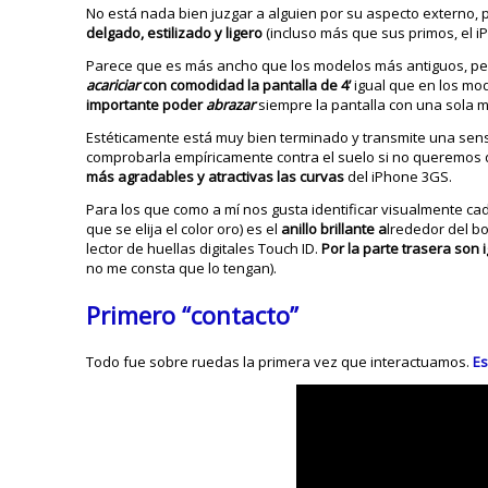
No está nada bien juzgar a alguien por su aspecto externo, p
delgado, estilizado y ligero
(incluso más que sus primos, el iP
Parece que es más ancho que los modelos más antiguos, pe
acariciar
con comodidad la pantalla de 4’
igual que en los mod
importante poder
abrazar
siempre la pantalla con una sola m
Estéticamente está muy bien terminado y transmite una sens
comprobarla empíricamente contra el suelo si no queremos 
más agradables y atractivas las curvas
del iPhone 3GS.
Para los que como a mí nos gusta identificar visualmente ca
que se elija el color oro) es el
anillo brillante a
lrededor del b
lector de huellas digitales Touch ID.
Por la parte trasera son 
no me consta que lo tengan).
Primero “contacto”
Todo fue sobre ruedas la primera vez que interactuamos.
Es