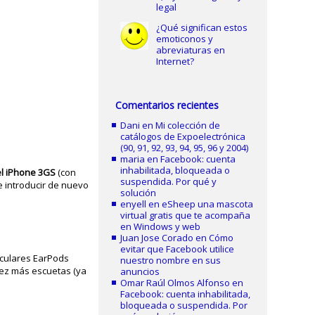
legal
¿Qué significan estos
emoticonos y
abreviaturas en
Internet?
Comentarios recientes
Dani
en
Mi colección de
catálogos de Expoelectrónica
(90, 91, 92, 93, 94, 95, 96 y 2004)
maria
en
Facebook: cuenta
inhabilitada, bloqueada o
el iPhone 3GS
(con
suspendida. Por qué y
e introducir de nuevo
solución
enyell
en
eSheep una mascota
virtual gratis que te acompaña
en Windows y web
Juan Jose Corado
en
Cómo
evitar que Facebook utilice
iculares EarPods
nuestro nombre en sus
 vez más escuetas (ya
anuncios
Omar Raúl Olmos Alfonso
en
Facebook: cuenta inhabilitada,
bloqueada o suspendida. Por