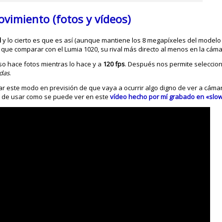
ovimiento (fotos y vídeos)
d
y lo cierto es que es así (aunque mantiene los 8 megapíxeles del modelo a
que comparar con el Lumia 1020, su rival más directo al menos en la cáma
uso hace fotos mientras lo hace y a
120 fps
. Después nos permite seleccion
das
.
ar este modo en previsión de que vaya a ocurrir algo digno de ver a cáma
il de usar como se puede ver en este
vídeo hecho por mí grabado en «slo