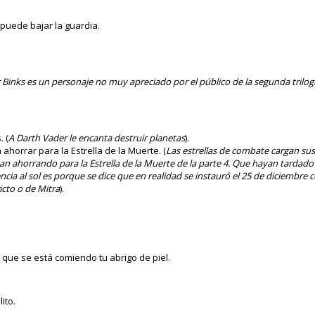
puede bajar la guardia.
ar Binks es un personaje no muy apreciado por el público de la segunda trilogía
 (
A Darth Vader le encanta destruir planetas
).
ahorrar para la Estrella de la Muerte. (
Las estrellas de combate cargan su
ban ahorrando para la Estrella de la Muerte de la parte 4. Que hayan tardad
encia al sol es porque se dice que en realidad se instauró el 25 de diciembre
icto o de Mitra
).
 que se está comiendo tu abrigo de piel.
ito.