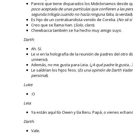
Parece que tiene disparados los Midicloriamos desde que
poco aceptada de unas partículas que confieren a las pers
segunda trilogía cuando no hacía ninguna falta, la verdad
)
Es hijo de un contrabandista venido de Corelia. (
No sé si
Creo que se llama Han. (
Solo, claro
).
Chewbacca también se ha hecho muy amigo suyo.
Darth
:
Ah. Sí.
Le vi en la holografía de la reunión de padres del otro día
universo
).
Además, no me gusta para Leia. (
¿A qué padre le gusta…
Le saldrían los hijos feos. (
Es una opinión de Darth Vader
personal
).
Luke
:
:O
Leia
:
Ya están aquí tío Owen y tía Beru. Papá, o vienes echan
Darth
:
Vale.