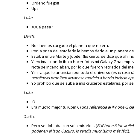
Ordeno fuego!!
Ups.
Luke
:
¿Qué pasa?
Darth
:
Nos hemos cargado el planeta que no era.
Por la prisa del estofado le hemos dado a un planeta des
Estaba entre Marte y Júpiter (Es cierto, se dice que ahí
Y encima cuando iba a hacer fotos mi Galaxy 7 ha empe
Note se incendiaban, por lo que fueron retirados del me
Y mira que lo anuncian por todo el universo (
en el caso d
aerolíneas prohíben llevar ese modelo a bordo incluso apa
Yo prohíbo que se suba a mis cruceros estelares, por seg
Luke
:
:O
Era mucho mejor tu iCom 6 (
una referencia al iPhone 6, cl
Darth:
Pero se doblaba con solo mirarlo… (
El iPhone 6 fue «céle
poder en el lado Oscuro, lo tendía muchísimo más fácil
).