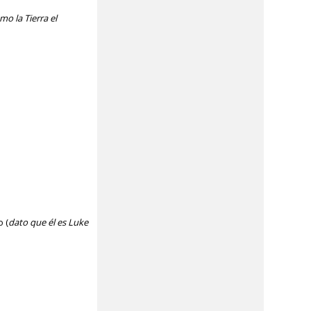
o la Tierra el
o (
dato que él es Luke