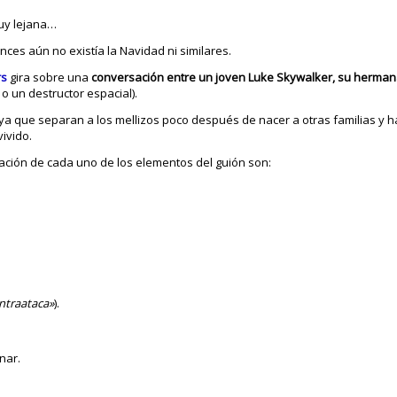
uy lejana…
onces aún no existía la Navidad ni similares.
rs
gira sobre una
conversación entre un joven Luke Skywalker, su herman
o un destructor espacial).
 ya que separan a los mellizos poco después de nacer a otras familias y h
ivido.
icación de cada uno de los elementos del guión son:
ntraataca»
).
nar.