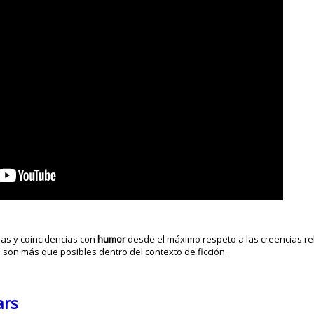
has y coincidencias con
humor
desde el máximo respeto a las creencias re
son más que posibles dentro del contexto de ficción.
ars