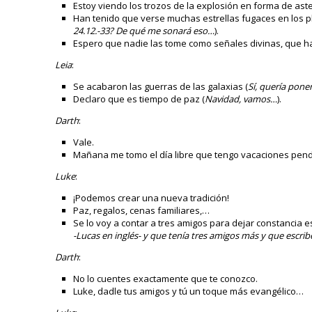
Estoy viendo los trozos de la explosión en forma de ast
Han tenido que verse muchas estrellas fugaces en los p
24.12.-33? De qué me sonará eso…
).
Espero que nadie las tome como señales divinas, que h
Leia
:
Se acabaron las guerras de las galaxias (
Sí, quería poner
Declaro que es tiempo de paz (
Navidad, vamos…
).
Darth
:
Vale.
Mañana me tomo el día libre que tengo vacaciones pend
Luke
:
¡Podemos crear una nueva tradición!
Paz, regalos, cenas familiares,…
Se lo voy a contar a tres amigos para dejar constancia es
-Lucas en inglés- y que tenía tres amigos más y que escr
Darth
:
No lo cuentes exactamente que te conozco.
Luke, dadle tus amigos y tú un toque más evangélico…