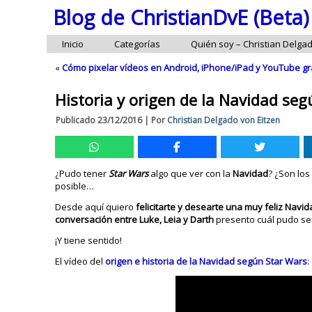
Blog de ChristianDvE (Beta)
Inicio
Categorías
Quién soy – Christian Delga
«
Cómo pixelar vídeos en Android, iPhone/iPad y YouTube gr
Historia y origen de la Navidad se
Publicado
23/12/2016
|
Por
Christian Delgado von Eitzen
¿Pudo tener
Star Wars
algo que ver con la
Navidad
? ¿Son los
posible…
Desde aquí quiero
felicitarte y desearte una muy feliz Navid
conversación entre Luke, Leia y Darth
presento cuál pudo se
¡Y tiene sentido!
El vídeo del
origen e historia de la Navidad según Star Wars
: