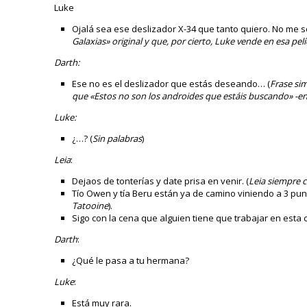
Luke
Ojalá sea ese deslizador X-34 que tanto quiero. No me se
Galaxias» original y que, por cierto, Luke vende en esa pe
Darth:
Ese no es el deslizador que estás deseando… (
Frase si
que «Estos no son los androides que estáis buscando» -e
Luke:
¿…? (
Sin palabras
)
Leia
:
Dejaos de tonterías y date prisa en venir. (
Leia siempre 
Tío Owen y tía Beru están ya de camino viniendo a 3 punto
Tatooine
).
Sigo con la cena que alguien tiene que trabajar en esta 
Darth
:
¿Qué le pasa a tu hermana?
Luke
:
Está muy rara.