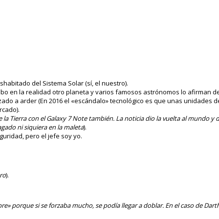
habitado del Sistema Solar (sí, el nuestro).
 hubo en la realidad otro planeta y varios famosos astrónomos lo afirman d
zado a arder (En 2016 el «escándalo» tecnológico es que unas unidades 
rcado).
e la Tierra con el Galaxy 7 Note también. La noticia dio la vuelta al mundo 
gado ni siquiera en la maleta
).
uridad, pero el jefe soy yo.
aro
).
bre» porque si se forzaba mucho, se podía llegar a doblar. En el caso de Dar