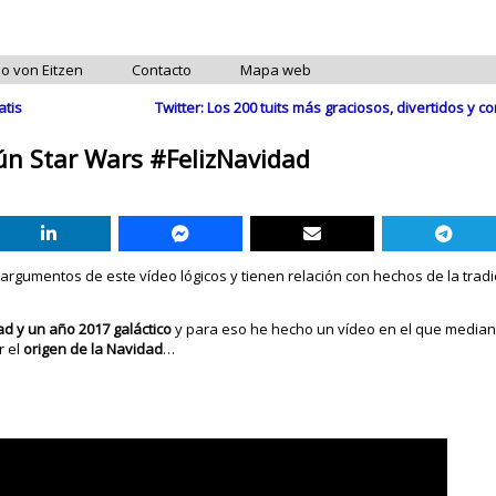
do von Eitzen
Contacto
Mapa web
atis
Twitter: Los 200 tuits más graciosos, divertidos y 
gún Star Wars #FelizNavidad
 argumentos de este vídeo lógicos y tienen relación con hechos de la trad
ad y un año 2017 galáctico
y para eso he hecho un vídeo en el que media
r el
origen de la Navidad
…