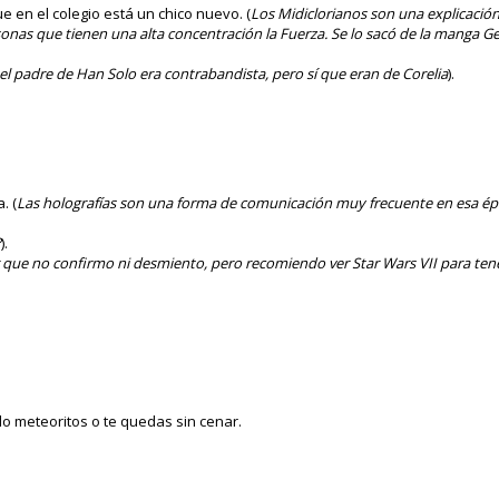
 en el colegio está un chico nuevo. (
Los Midiclorianos son una explicación
onas que tienen una alta concentración la Fuerza. Se lo sacó de la manga G
.
 el padre de Han Solo era contrabandista, pero sí que eran de Corelia
).
. (
Las holografías son una forma de comunicación muy frecuente en esa épo
?
).
 que no confirmo ni desmiento, pero recomiendo ver Star Wars VII para ten
do meteoritos o te quedas sin cenar.