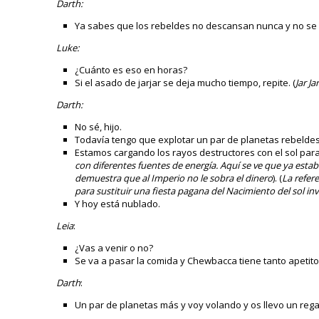
Darth:
Ya sabes que los rebeldes no descansan nunca y no se 
Luke:
¿Cuánto es eso en horas?
Si el asado de jarjar se deja mucho tiempo, repite. (
Jar J
Darth:
No sé, hijo.
Todavía tengo que explotar un par de planetas rebeldes.
Estamos cargando los rayos destructores con el sol para 
con diferentes fuentes de energía. Aquí se ve que ya esta
demuestra que al Imperio no le sobra el dinero
). (
La refer
para sustituir una fiesta pagana del Nacimiento del sol inv
Y hoy está nublado.
Leia
:
¿Vas a venir o no?
Se va a pasar la comida y Chewbacca tiene tanto apetito
Darth
:
Un par de planetas más y voy volando y os llevo un regal