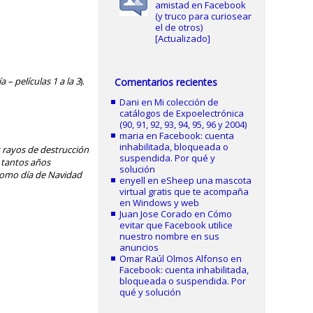
amistad en Facebook
(y truco para curiosear
el de otros)
[Actualizado]
 – películas 1 a la 3
).
Comentarios recientes
Dani
en
Mi colección de
catálogos de Expoelectrónica
(90, 91, 92, 93, 94, 95, 96 y 2004)
maria
en
Facebook: cuenta
inhabilitada, bloqueada o
s rayos de destrucción
suspendida. Por qué y
o tantos años
solución
 como día de Navidad
enyell
en
eSheep una mascota
virtual gratis que te acompaña
en Windows y web
Juan Jose Corado
en
Cómo
evitar que Facebook utilice
nuestro nombre en sus
anuncios
Omar Raúl Olmos Alfonso
en
Facebook: cuenta inhabilitada,
bloqueada o suspendida. Por
qué y solución