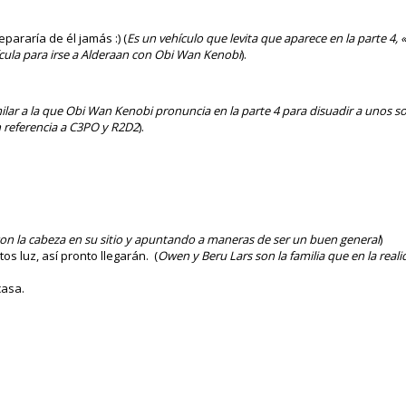
pararía de él jamás :) (
Es un vehículo que levita que aparece en la parte 4, 
lícula para irse a Alderaan con Obi Wan Kenobi
).
milar a la que Obi Wan Kenobi pronuncia en la parte 4 para disuadir a unos 
n referencia a C3PO y R2D2
).
con la cabeza en su sitio y apuntando a maneras de ser un buen general
)
s luz, así pronto llegarán. (
Owen y Beru Lars son la familia que en la real
casa.