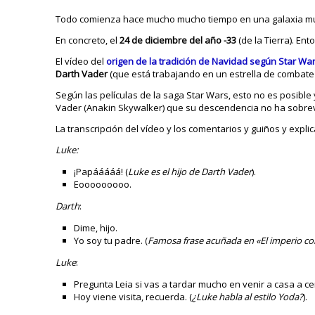
Todo comienza hace mucho mucho tiempo en una galaxia m
En concreto, el
24 de diciembre del año -33
(de la Tierra). Ent
El vídeo del
origen de la tradición de Navidad según Star Wa
Darth Vader
(que está trabajando en un estrella de combate 
Según las películas de la saga Star Wars, esto no es posible
Vader (Anakin Skywalker) que su descendencia no ha sobrev
La transcripción del vídeo y los comentarios y guiños y expl
Luke:
¡Papááááá! (
Luke es el hijo de Darth Vader
).
Eooooooooo.
Darth
:
Dime, hijo.
Yo soy tu padre. (
Famosa frase acuñada en «El imperio co
Luke
:
Pregunta Leia si vas a tardar mucho en venir a casa a ce
Hoy viene visita, recuerda. (
¿Luke habla al estilo Yoda?
).