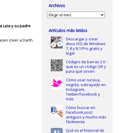
Archivos
Archivos
a Leia y su padre
Artículos más leídos
Descargar y crear
acen creer a Darth
disco ISO de Windows
7, 8 y 8.1/Pro gratis y
legal
Códigos de barras 2.0 -
qué es un código QR y
para qué sirven
Cómo usar cursiva,
negrita, subrayado en
Instagram,
Twitter/Facebook y
más
Cómo buscar en
Facebook post
antiguos y mucho más
fácilmente
Qué es el historial de