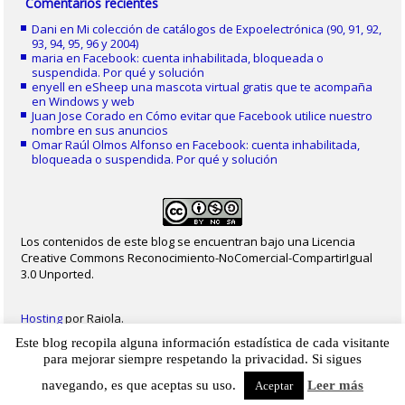
Comentarios recientes
Dani
en
Mi colección de catálogos de Expoelectrónica (90, 91, 92,
93, 94, 95, 96 y 2004)
maria
en
Facebook: cuenta inhabilitada, bloqueada o
suspendida. Por qué y solución
enyell
en
eSheep una mascota virtual gratis que te acompaña
en Windows y web
Juan Jose Corado
en
Cómo evitar que Facebook utilice nuestro
nombre en sus anuncios
Omar Raúl Olmos Alfonso
en
Facebook: cuenta inhabilitada,
bloqueada o suspendida. Por qué y solución
Los contenidos de este blog se encuentran bajo una Licencia
Creative Commons Reconocimiento-NoComercial-CompartirIgual
3.0 Unported.
Hosting
por Raiola.
Este blog recopila alguna información estadística de cada visitante
2023 - Christian Delgado von Eitzen
|
Inicio
|
Contacto
|
Mapa web
|
Aviso legal
para mejorar siempre respetando la privacidad. Si sigues
|
Privacidad
|
Cookies
navegando, es que aceptas su uso.
Leer más
Aceptar