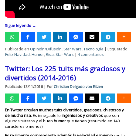
Sigue leyendo
→
Publicado en
Opinión/Difusión
,
Star Wars
,
Tecnología
|
Etiquetado
Feliz Navidad
,
Humor
,
Risa
,
Star Wars
|
4 comentarios
Twitter: Los 225 tuits más graciosos y
divertidos (2014-2016)
Publicado
13/11/2016
|
Por
Christian Delgado von Eitzen
En Twitter circulan muchos tuits divertidos, graciosos, chistosos y
de mucha risa
. Es innegable lo
ingeniosos y creativos
que son
algunos tuiteros y el buen
humor
que tienen (resumido en 140
caracteres o menos).
Es realmente sorprendente además la velocidad e ingenio
con la