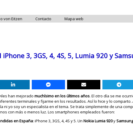
do von Eitzen
Contacto
Mapa web
 iPhone 3, 3GS, 4, 4S, 5, Lumia 920 y Sam
viles han mejorado
muchísimo en los últimos años
. El otro día se me ocur
iferentes terminales y fijarme en los resultados. Así lo hice y lo comparto.
ía ni yo soy un especialista en el tema. Se trata simplemente de una comp
rnos con más o menos luz. Los smartphones empleados fueron:
endidas en España
: iPhone 3, 3GS, 4, 4S y 5. Un
Nokia Lumia 920
y
Samsung