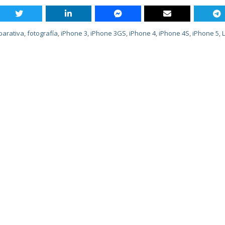
arativa
,
fotografía
,
iPhone 3
,
iPhone 3GS
,
iPhone 4
,
iPhone 4S
,
iPhone 5
,