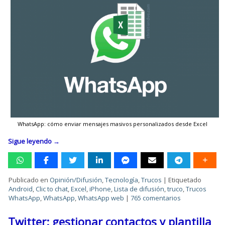
WhatsApp: cómo enviar mensajes masivos personalizados desde Excel
Sigue leyendo
→
Publicado en
Opinión/Difusión
,
Tecnología
,
Trucos
|
Etiquetado
Android
,
Clic to chat
,
Excel
,
iPhone
,
Lista de difusión
,
truco
,
Trucos
WhatsApp
,
WhatsApp
,
WhatsApp web
|
765 comentarios
Twitter: gestionar contactos y plantilla