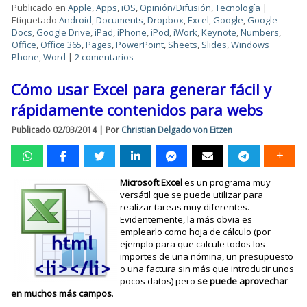
Publicado en
Apple
,
Apps
,
iOS
,
Opinión/Difusión
,
Tecnología
|
Etiquetado
Android
,
Documents
,
Dropbox
,
Excel
,
Google
,
Google
Docs
,
Google Drive
,
iPad
,
iPhone
,
iPod
,
iWork
,
Keynote
,
Numbers
,
Office
,
Office 365
,
Pages
,
PowerPoint
,
Sheets
,
Slides
,
Windows
Phone
,
Word
|
2 comentarios
Cómo usar Excel para generar fácil y
rápidamente contenidos para webs
Publicado
02/03/2014
|
Por
Christian Delgado von Eitzen
Microsoft Excel
es un programa muy
versátil que se puede utilizar para
realizar tareas muy diferentes.
Evidentemente, la más obvia es
emplearlo como hoja de cálculo (por
ejemplo para que calcule todos los
importes de una nómina, un presupuesto
o una factura sin más que introducir unos
pocos datos) pero
se puede aprovechar
en muchos más campos
.