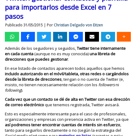
para importarlos desde Excel en 7
pasos
Publicado
31/05/2015
|
Por
Christian Delgado von Eitzen
Además de los seguidores y seguidos,
Twitter tiene internamente
en cada cuenta
(aunque no es muy conocida)
una libreta de
direcciones que puedes gestionar
.
En ese listado de contactos aparecen todos aquellos que hemos
incluido autorizando en el móvil/tableta, otras redes o cargándolos
desde la libreta de direcciones
, tengan o no cuenta de Twitter (e,
insisto, no tienen necesariamente relación con los
followers
ni
following
).
Cada vez que un contacto se dé de alta en Twitter con esa dirección
de correo electrónico
que tenemos registrada, Twitter avisará.
Esto es especialmente interesante para el caso de profesionales,
organizaciones y empresas con presencia activa en Twitter, ya que
así podremos tener encontrar cuentas de interés sin esfuerzo
,
tanto para seguirlos directamente o no (según la estrategia del
Social media plan
) como para
meterlos en listas
(secretas o no) y