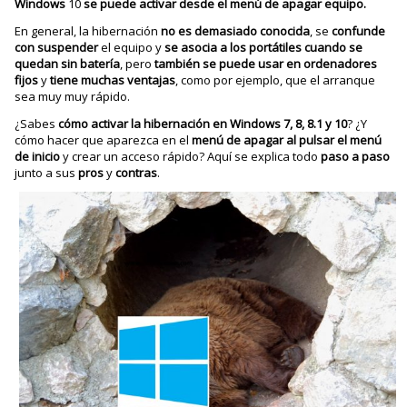
Windows
10
se puede activar desde el menú de apagar equipo.
En general, la hibernación
no es demasiado conocida
, se
confunde
con suspender
el equipo y
se asocia a los portátiles cuando se
quedan sin batería
, pero
también se puede usar en ordenadores
fijos
y
tiene muchas ventajas
, como por ejemplo, que el arranque
sea muy muy rápido.
¿Sabes
cómo activar la hibernación en Windows 7, 8, 8.1 y 10
? ¿Y
cómo hacer que aparezca en el
menú de apagar al pulsar el menú
de inicio
y crear un acceso rápido? Aquí se explica todo
paso a paso
junto a sus
pros
y
contras
.