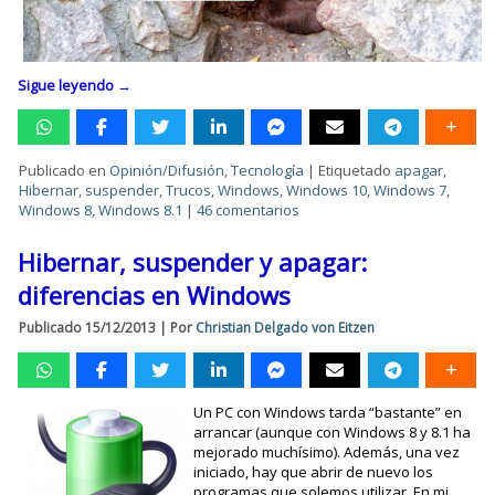
Sigue leyendo
→
Publicado en
Opinión/Difusión
,
Tecnología
|
Etiquetado
apagar
,
Hibernar
,
suspender
,
Trucos
,
Windows
,
Windows 10
,
Windows 7
,
Windows 8
,
Windows 8.1
|
46 comentarios
Hibernar, suspender y apagar:
diferencias en Windows
Publicado
15/12/2013
|
Por
Christian Delgado von Eitzen
Un PC con Windows tarda “bastante” en
arrancar (aunque con Windows 8 y 8.1 ha
mejorado muchísimo). Además, una vez
iniciado, hay que abrir de nuevo los
programas que solemos utilizar. En mi