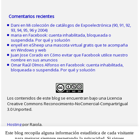
Comentarios recientes
Dani
en
Mi colección de catálogos de Expoelectrónica (90, 91, 92,
93, 94, 95, 96 y 2004)
maria
en
Facebook: cuenta inhabilitada, bloqueada o
suspendida. Por qué y solución
enyell
en
eSheep una mascota virtual gratis que te acompaña
en Windows y web
Juan Jose Corado
en
Cómo evitar que Facebook utilice nuestro
nombre en sus anuncios
Omar Raúl Olmos Alfonso
en
Facebook: cuenta inhabilitada,
bloqueada o suspendida. Por qué y solución
Los contenidos de este blog se encuentran bajo una Licencia
Creative Commons Reconocimiento-NoComercial-CompartirIgual
3.0 Unported.
Hosting
por Raiola.
Este blog recopila alguna información estadística de cada visitante
2023 - Christian Delgado von Eitzen
|
Inicio
|
Contacto
|
Mapa web
|
Aviso legal
para mejorar siempre respetando la privacidad. Si sigues