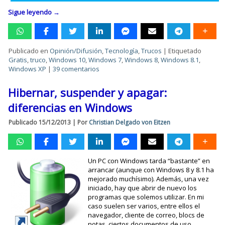
Sigue leyendo
→
Publicado en
Opinión/Difusión
,
Tecnología
,
Trucos
|
Etiquetado
Gratis
,
truco
,
Windows 10
,
Windows 7
,
Windows 8
,
Windows 8.1
,
Windows XP
|
39 comentarios
Hibernar, suspender y apagar:
diferencias en Windows
Publicado
15/12/2013
|
Por
Christian Delgado von Eitzen
Un PC con Windows tarda “bastante” en
arrancar (aunque con Windows 8 y 8.1 ha
mejorado muchísimo). Además, una vez
iniciado, hay que abrir de nuevo los
programas que solemos utilizar. En mi
caso suelen ser varios, entre ellos el
navegador, cliente de correo, blocs de
notas, ciertos documentos de uso