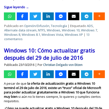
Sigue leyendo
→
Publicado en
Opinión/Difusión
,
Tecnología
|
Etiquetado
ADS
,
Alternate data stream
,
NTFS
,
Windows
,
Windows 10
,
Windows 7
,
Windows 8
,
Windows 8.1
,
Windows Vista
,
Windows XP
|
13
comentarios
Windows 10: Cómo actualizar gratis
después del 29 de julio de 2016
Publicado
23/10/2016
|
Por
Christian Delgado von Eitzen
A pesar de que
la oferta de actualización gratis a Windows 10
terminó el 29 de julio de 2016
,
existe un “truco” oficial de Microsoft
para poder actualizar gratuitamente a Windows 10
que funciona
muy bien
si aún no lo tienes siempre, lo quieres y cumples ciertos
requisitos.
¿
Cómo se puede actualizar gratis a Windows 10 después del 29 de