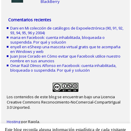
BlackBerry
Comentarios recientes
Dani
en
Mi colección de catálogos de Expoelectrónica (90, 91, 92,
93, 94, 95, 96 y 2004)
maria
en
Facebook: cuenta inhabilitada, bloqueada o
suspendida. Por qué y solución
enyell
en
eSheep una mascota virtual gratis que te acompaña
en Windows y web
Juan Jose Corado
en
Cómo evitar que Facebook utilice nuestro
nombre en sus anuncios
Omar Raúl Olmos Alfonso
en
Facebook: cuenta inhabilitada,
bloqueada o suspendida. Por qué y solución
Los contenidos de este blog se encuentran bajo una Licencia
Creative Commons Reconocimiento-NoComercial-CompartirIgual
3.0 Unported.
Hosting
por Raiola.
Este blog recopila alguna información estadística de cada visitante