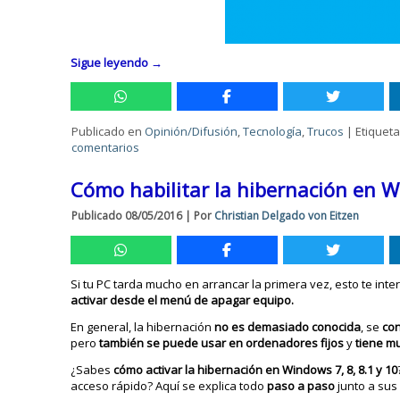
Sigue leyendo
→
Publicado en
Opinión/Difusión
,
Tecnología
,
Trucos
|
Etiquet
comentarios
Cómo habilitar la hibernación en W
Publicado
08/05/2016
|
Por
Christian Delgado von Eitzen
Si tu PC tarda mucho en arrancar la primera vez, esto te int
activar desde el menú de apagar equipo.
En general, la hibernación
no es demasiado conocida
, se
co
pero
también se puede usar en ordenadores fijos
y
tiene m
¿Sabes
cómo activar la hibernación en Windows 7, 8, 8.1 y 10
acceso rápido? Aquí se explica todo
paso a paso
junto a su