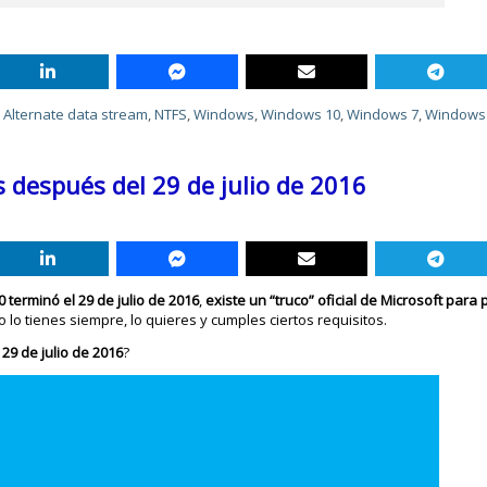
,
Alternate data stream
,
NTFS
,
Windows
,
Windows 10
,
Windows 7
,
Windows
 después del 29 de julio de 2016
 terminó el 29 de julio de 2016
,
existe un “truco” oficial de Microsoft para
o lo tienes siempre, lo quieres y cumples ciertos requisitos.
29 de julio de 2016
?