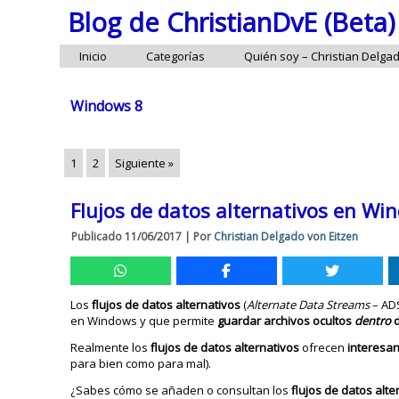
Blog de ChristianDvE (Beta)
Inicio
Categorías
Quién soy – Christian Delga
Windows 8
1
2
Siguiente »
Flujos de datos alternativos en Wi
Publicado
11/06/2017
|
Por
Christian Delgado von Eitzen
Los
flujos de datos
alternativos
(
Alternate Data Streams
– AD
en Windows y que permite
guardar archivos ocultos
dentro
d
Realmente los
flujos de datos
alternativos
ofrecen
interesa
para bien como para mal).
¿Sabes cómo se añaden o consultan los
flujos de datos alt