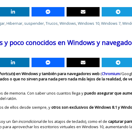
gar
,
Hibernar
,
suspender
,
Trucos
,
Windows
,
Windows 10
,
Windows 7
,
Wind
les y poco conocidos en Windows y navegad
hortcuts
) en Windows y también para navegadores web
(
Chromium
/Googl
ados o que no sirven para nada pero nada más lejos de la realidad, de v
dos de memoria. Con saber unos cuantos llega y
puedo asegurar que aume
del ratón.
nos de ellos desde siempre, y
otros son exclusivos de Windows 8.1 y Wind
soy un
fan incondicional
de los atajos de teclado), como el de
capturar pan
o para aprovechar los escritorios virtuales en Windows 10, aumentando la