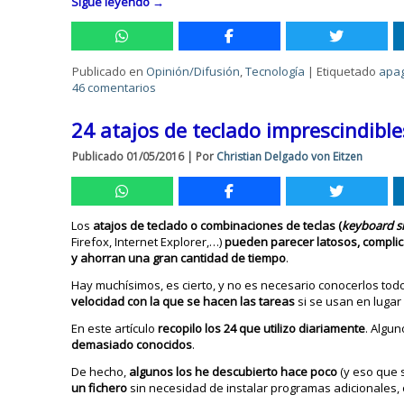
Sigue leyendo
→
Publicado en
Opinión/Difusión
,
Tecnología
|
Etiquetado
apa
46 comentarios
24 atajos de teclado imprescindib
Publicado
01/05/2016
|
Por
Christian Delgado von Eitzen
Los
atajos de teclado o combinaciones de teclas (
keyboard
s
Firefox, Internet Explorer,…)
pueden parecer latosos, complic
y ahorran una gran cantidad de tiempo
.
Hay muchísimos, es cierto, y no es necesario conocerlos to
velocidad con la que se hacen las tareas
si se usan en lugar 
En este artículo
recopilo los 24 que utilizo diariamente
. Algu
demasiado conocidos
.
De hecho,
algunos los he descubierto hace poco
(y eso que 
un fichero
sin necesidad de instalar programas adicionales, 