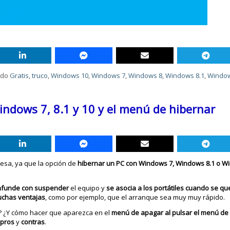
ado
Gratis
,
truco
,
Windows 10
,
Windows 7
,
Windows 8
,
Windows 8.1
,
Windo
indows 7, 8.1 y 10 y el menú de hibernar
eresa, ya que la opción de
hibernar un PC con Windows 7, Windows 8.1 o 
nfunde con suspender
el equipo y
se asocia a los portátiles cuando se qu
uchas ventajas
, como por ejemplo, que el arranque sea muy muy rápido.
? ¿Y cómo hacer que aparezca en el
menú de apagar al pulsar el menú de 
s
pros
y
contras
.