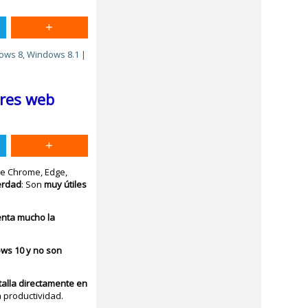
ows 8
,
Windows 8.1
|
ores web
e Chrome, Edge,
erdad
: Son
muy útiles
nta mucho la
ows 10 y no son
talla directamente en
 productividad.