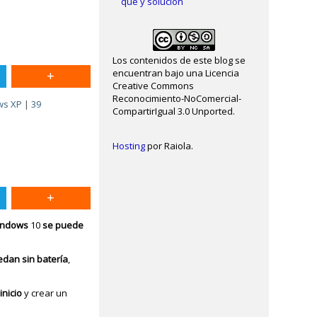
qué y solución
Los contenidos de este blog se
encuentran bajo una Licencia
Creative Commons
Reconocimiento-NoComercial-
ws XP
|
39
CompartirIgual 3.0 Unported.
Hosting
por Raiola.
Windows
10
se puede
edan sin batería
,
inicio
y crear un