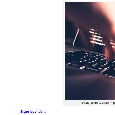
24 atajos de teclado i
Sigue leyendo
→