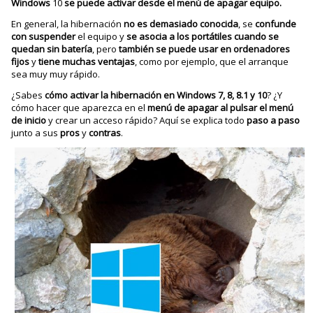
Windows
10
se puede activar desde el menú de apagar equipo.
En general, la hibernación
no es demasiado conocida
, se
confunde
con suspender
el equipo y
se asocia a los portátiles cuando se
quedan sin batería
, pero
también se puede usar en ordenadores
fijos
y
tiene muchas ventajas
, como por ejemplo, que el arranque
sea muy muy rápido.
¿Sabes
cómo activar la hibernación en Windows 7, 8, 8.1 y 10
? ¿Y
cómo hacer que aparezca en el
menú de apagar al pulsar el menú
de inicio
y crear un acceso rápido? Aquí se explica todo
paso a paso
junto a sus
pros
y
contras
.