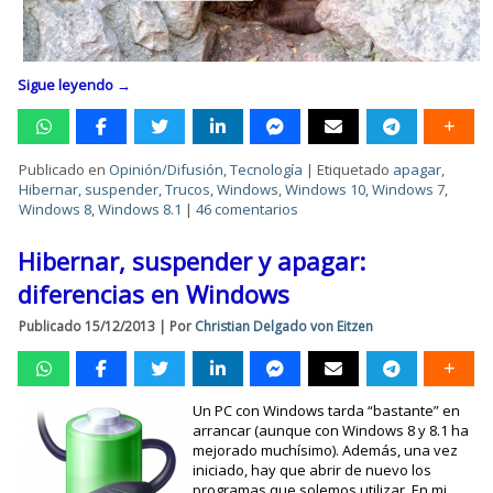
Sigue leyendo
→
Publicado en
Opinión/Difusión
,
Tecnología
|
Etiquetado
apagar
,
Hibernar
,
suspender
,
Trucos
,
Windows
,
Windows 10
,
Windows 7
,
Windows 8
,
Windows 8.1
|
46 comentarios
Hibernar, suspender y apagar:
diferencias en Windows
Publicado
15/12/2013
|
Por
Christian Delgado von Eitzen
Un PC con Windows tarda “bastante” en
arrancar (aunque con Windows 8 y 8.1 ha
mejorado muchísimo). Además, una vez
iniciado, hay que abrir de nuevo los
programas que solemos utilizar. En mi