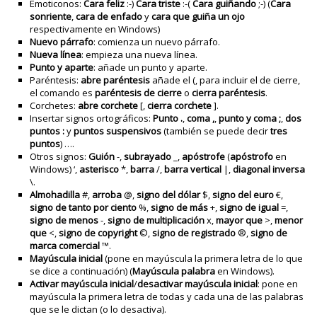
Emoticonos:
Cara feliz
:-)
Cara triste
:-(
Cara guiñando
;-) (
Cara
sonriente
,
cara de enfado
y
cara que guiña un ojo
respectivamente en Windows)
Nuevo párrafo
: comienza un nuevo párrafo.
Nueva línea
: empieza una nueva línea.
Punto y aparte
: añade un punto y aparte.
Paréntesis:
abre paréntesis
añade el (, para incluir el de cierre,
el comando es
paréntesis de cierre
o
cierra paréntesis
.
Corchetes:
abre corchete
[,
cierra corchete
].
Insertar signos ortográficos:
Punto .
,
coma ,
,
punto y coma ;
,
dos
puntos :
y
puntos suspensivos
(también se puede decir
tres
puntos
) ….
Otros signos:
Guión
-,
subrayado
_,
apóstrofe
(
apóstrofo
en
Windows)
‘,
asterisco
*,
barra
/,
barra vertical
|,
diagonal inversa
\.
Almohadilla
#,
arroba
@,
signo del dólar
$,
signo del euro
€,
signo de tanto por ciento
%,
signo de más
+,
signo de igual
=,
signo de menos
-,
signo de multiplicación
x,
mayor que
>,
menor
que
<,
signo de copyright
©,
signo de registrado
®,
signo de
marca comercial
™.
Mayúscula inicial
(pone en mayúscula la primera letra de lo que
se dice a continuación) (
Mayúscula palabra
en Windows).
Activar mayúscula inicial
/
desactivar mayúscula inicial
: pone en
mayúscula la primera letra de todas y cada una de las palabras
que se le dictan (o lo desactiva).