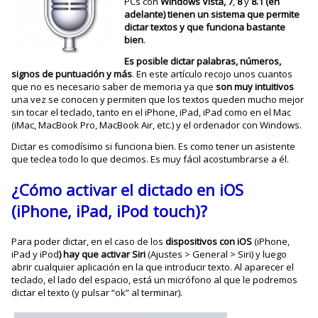
PCs con
Windows Vista, 7
,
8
y
8.1 (en
adelante)
tienen un sistema que permite
dictar textos y que funciona bastante
bien
.
Es posible dictar palabras, números,
signos de puntuación y más
. En este artículo recojo unos cuantos
que no es necesario saber de memoria ya que
son muy intuitivos
una vez se conocen y permiten que los textos queden mucho mejor
sin tocar el teclado, tanto en el iPhone, iPad, iPad como en el Mac
(iMac, MacBook Pro, MacBook Air, etc.) y el ordenador con Windows.
Dictar es comodísimo si funciona bien. Es como tener un asistente
que teclea todo lo que decimos. Es muy fácil acostumbrarse a él.
¿Cómo activar el dictado en iOS
(iPhone, iPad, iPod touch)?
Para poder dictar, en el caso de los
dispositivos con iOS
(iPhone,
iPad y iPod
) hay que activar Siri
(Ajustes > General > Siri) y luego
abrir cualquier aplicación en la que introducir texto. Al aparecer el
teclado, el lado del espacio, está un micrófono al que le podremos
dictar el texto (y pulsar “ok” al terminar).