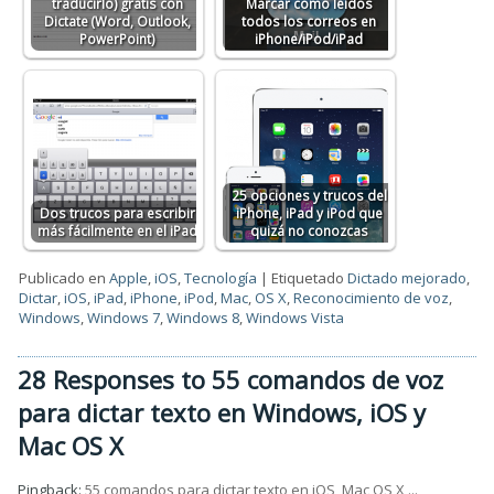
traducirlo) gratis con
Marcar como leídos
Dictate (Word, Outlook,
todos los correos en
PowerPoint)
iPhone/iPod/iPad
25 opciones y trucos del
Dos trucos para escribir
iPhone, iPad y iPod que
más fácilmente en el iPad
quizá no conozcas
Publicado en
Apple
,
iOS
,
Tecnología
|
Etiquetado
Dictado mejorado
,
Dictar
,
iOS
,
iPad
,
iPhone
,
iPod
,
Mac
,
OS X
,
Reconocimiento de voz
,
Windows
,
Windows 7
,
Windows 8
,
Windows Vista
28 Responses to 55 comandos de voz
para dictar texto en Windows, iOS y
Mac OS X
Pingback:
55 comandos para dictar texto en iOS, Mac OS X ...