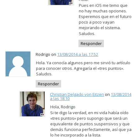
Pues en iOS me temo que
no hay muchas opciones.
Esperemos que en el futuro
poco a poco vayan
mejorando el sistema.
Saludos.
Responder
Rodrigo on
13/08/2014 a las 17:52
Hola. Ya conocía algunos pero me sirvió tu artículo
para conocer otros. Agregaría el «tres puntos».
Saludos.
Responder
Christian Delgado von Eitzen
on
13/08/2014
a las 18:10
Hola, Rodrigo
Si te digo la verdad, en mi vida había oído
«tres puntos» pero supongo que será un
equivalente de puntos suspensivos y que
demás funciona perfectamente, así que ya
lo he incorporado a la lista.