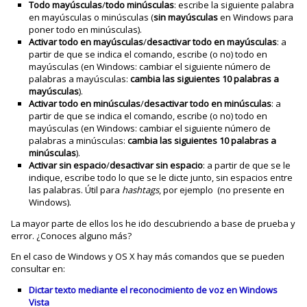
Todo mayúsculas
/
todo minúsculas
: escribe la siguiente palabra
en mayúsculas o minúsculas (
sin mayúsculas
en Windows para
poner todo en minúsculas).
Activar todo en mayúsculas
/
desactivar todo en mayúsculas
: a
partir de que se indica el comando, escribe (o no) todo en
mayúsculas (en Windows: cambiar el siguiente número de
palabras a mayúsculas:
cambia las siguientes 10 palabras a
mayúsculas
).
Activar todo en minúsculas
/
desactivar todo en minúsculas
: a
partir de que se indica el comando, escribe (o no) todo en
mayúsculas (en Windows: cambiar el siguiente número de
palabras a minúsculas:
cambia las siguientes 10 palabras a
minúsculas
).
Activar sin espacio
/
desactivar sin espacio
: a partir de que se le
indique, escribe todo lo que se le dicte junto, sin espacios entre
las palabras. Útil para
hashtags
, por ejemplo (no presente en
Windows).
La mayor parte de ellos los he ido descubriendo a base de prueba y
error. ¿Conoces alguno más?
En el caso de Windows y OS X hay más comandos que se pueden
consultar en:
Dictar texto mediante el reconocimiento de voz en Windows
Vista