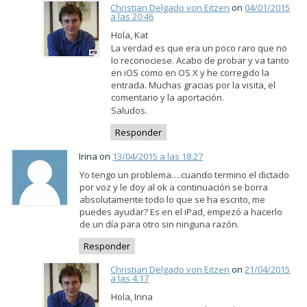
Christian Delgado von Eitzen
on
04/01/2015
a las 20:46
Hola, Kat
La verdad es que era un poco raro que no
lo reconociese. Acabo de probar y va tanto
en iOS como en OS X y he corregido la
entrada. Muchas gracias por la visita, el
comentario y la aportación.
Saludos.
Responder
Irina on
13/04/2015 a las 18:27
Yo tengo un problema….cuando termino el dictado
por voz y le doy al ok a continuación se borra
absolutamente todo lo que se ha escrito, me
puedes ayudar? Es en el iPad, empezó a hacerlo
de un día para otro sin ninguna razón.
Responder
Christian Delgado von Eitzen
on
21/04/2015
a las 4:17
Hola, Irina