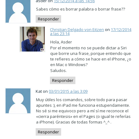
asder on
15/12/2014 a las 14:56
Sabes cómo es borrar palabra o borrar frase??
Responder
Christian Delgado von Eitzen
on
17/12/2014
a las 23:14
Hola, Asder
Por el momento no se puede dictar a Siri
que borre una frase, porque entiendo que
te refieres a cómo se hace en el iPhone, ¿o
en Mac o Windows?
Saludos.
Responder
Kat on
03/01/2015 a las 3:09
Muy útiles los comandos, sobre todo para pasar
apuntes :), en iPad me funciona estupendamente.
No sé si me equivoco pero a mí sí me reconoce el
«cierra paréntesis» en el Pages (o igual te referías
a iPhone). Gracias de todas formas ^_^ .
Responder