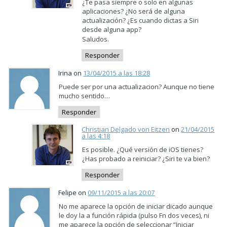
¿Te pasa siempre o solo en algunas
aplicaciones? ¿No será de alguna
actualización? ¿Es cuando dictas a Siri
desde alguna app?
Saludos.
Responder
Irina on
13/04/2015 a las 18:28
Puede ser por una actualizacion? Aunque no tiene
mucho sentido…
Responder
Christian Delgado von Eitzen
on
21/04/2015
a las 4:18
Es posible. ¿Qué versión de iOS tienes?
¿Has probado a reiniciar? ¿Siri te va bien?
Responder
Felipe on
09/11/2015 a las 20:07
No me aparece la opción de iniciar dicado aunque
le doy la a función rápida (pulso Fn dos veces), ni
me aparece la opción de seleccionar “Iniciar