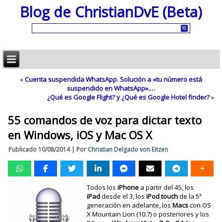
Blog de ChristianDvE (Beta)
«
Cuenta suspendida WhatsApp. Solución a «tu número está
suspendido en WhatsApp».…
¿Qué es Google Flight? y ¿Qué es Google Hotel finder?
»
55 comandos de voz para dictar texto
en Windows, iOS y Mac OS X
Publicado
10/08/2014
|
Por
Christian Delgado von Eitzen
Todos los
iPhone
a partir del 4S, los
iPad
desde el 3, los
iPod
touch
de la 5ª
generación en adelante, los
Macs
con OS
X Mountain Lion (10.7) o posteriores y los