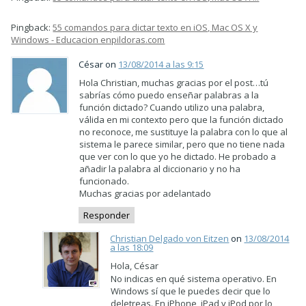
Pingback:
55 comandos para dictar texto en iOS, Mac OS X y
Windows - Educacion enpildoras.com
César on
13/08/2014 a las 9:15
Hola Christian, muchas gracias por el post…tú
sabrías cómo puedo enseñar palabras a la
función dictado? Cuando utilizo una palabra,
válida en mi contexto pero que la función dictado
no reconoce, me sustituye la palabra con lo que al
sistema le parece similar, pero que no tiene nada
que ver con lo que yo he dictado. He probado a
añadir la palabra al diccionario y no ha
funcionado.
Muchas gracias por adelantado
Responder
Christian Delgado von Eitzen
on
13/08/2014
a las 18:09
Hola, César
No indicas en qué sistema operativo. En
Windows sí que le puedes decir que lo
deletreas. En iPhone, iPad y iPod por lo