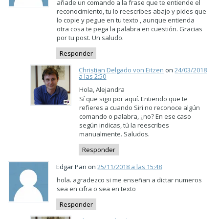
añade un comando a la frase que te entiende el
reconocimiento, tu lo reescribes abajo y pides que
lo copie y pegue en tu texto , aunque entienda
otra cosa te pega la palabra en cuestión. Gracias
por tu post. Un saludo.
Responder
Christian Delgado von Eitzen
on
24/03/2018
a las 2:50
Hola, Alejandra
Sí que sigo por aquí. Entiendo que te
refieres a cuando Siri no reconoce algún
comando o palabra, ¿no? En ese caso
según indicas, tú la reescribes
manualmente. Saludos.
Responder
Edgar Pan on
25/11/2018 a las 15:48
hola. agradezco si me enseñan a dictar numeros
sea en cifra o sea en texto
Responder