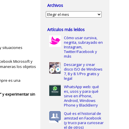
Archivos
Archivos
Artículos más leídos
Cómo usar cursiva,
negrita, subrayado en
Instagram,
 y situaciones
Twitter/Facebook y
más
acebook Microsoft y
Descargar y crear
 maneras los objetos
disco ISO de Windows
7, 8 y 8.1/Pro gratis y
legal
empre es una
WhatsApp web: qué
es, usos y para qué
” y experimentar sin
sirve en iPhone,
Android, Windows
Phone y BlackBerry
Qué es el historial de
amistad en Facebook
(y truco para curiosear
el de otros)