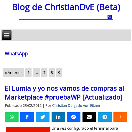
Blog de ChristianDvE (Beta)
WhatsApp
« Anterior
1
…
7
8
9
El Lumia y yo nos vamos de compras al
Marketplace #pruebaWP [Actualizado]
Publicado
23/02/2012
|
Por
Christian Delgado von Eitzen
Una vez configurado el terminal para