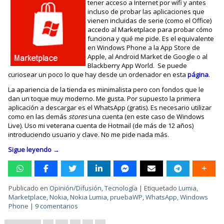
tener acceso a Internet por wifi y antes
incluso de probar las aplicaciones que
vienen incluidas de serie (como el Office)
accedo al Marketplace para probar cómo
funciona y qué me pide. Es el equivalente
en Windows Phone a la App Store de
Apple, al Android Market de Google o al
Blackberry App World. Se puede
curiosear un poco lo que hay desde un ordenador en esta
página
.
La apariencia de la tienda es minimalista pero con fondos que le
dan un toque muy moderno. Me gusta. Por supuesto la primera
aplicación a descargar es el WhatsApp (gratis). Es necesario utilizar
como en las demás
stores
una cuenta (en este caso de Windows
Live). Uso mi veterana cuenta de Hotmail (de más de 12 años)
introduciendo usuario y clave. No me pide nada más.
Sigue leyendo
→
Publicado en
Opinión/Difusión
,
Tecnología
|
Etiquetado
Lumia
,
Marketplace
,
Nokia
,
Nokia Lumia
,
pruebaWP
,
WhatsApp
,
Windows
Phone
|
9 comentarios