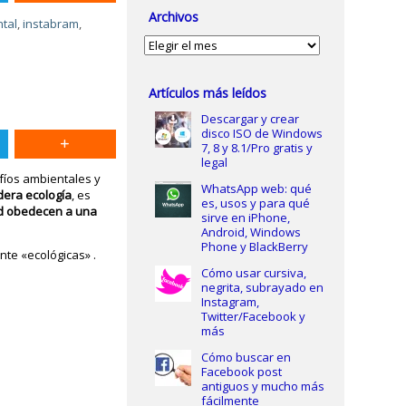
Archivos
tal
,
instabram
,
Archivos
Artículos más leídos
Descargar y crear
disco ISO de Windows
7, 8 y 8.1/Pro gratis y
legal
fíos ambientales y
WhatsApp web: qué
dera ecología
, es
es, usos y para qué
ad obedecen a una
sirve en iPhone,
Android, Windows
Phone y BlackBerry
te «ecológicas» .
Cómo usar cursiva,
negrita, subrayado en
Instagram,
Twitter/Facebook y
más
Cómo buscar en
Facebook post
antiguos y mucho más
fácilmente