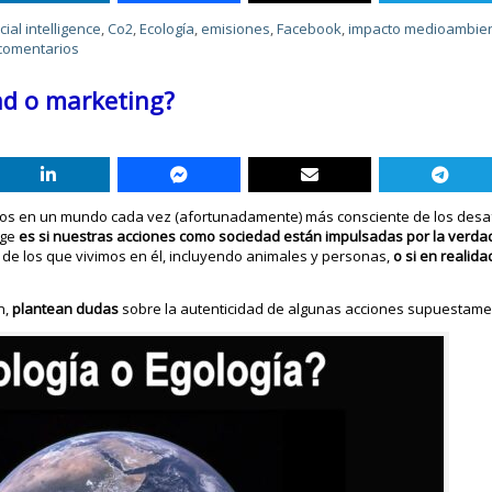
icial intelligence
,
Co2
,
Ecología
,
emisiones
,
Facebook
,
impacto medioambien
comentarios
dad o marketing?
mos en un mundo cada vez (afortunadamente) más consciente de los desa
rge
es si nuestras acciones como sociedad están impulsadas por la verda
y de los que vivimos en él, incluyendo animales y personas,
o si en realid
n,
plantean dudas
sobre la autenticidad de algunas acciones supuestamen