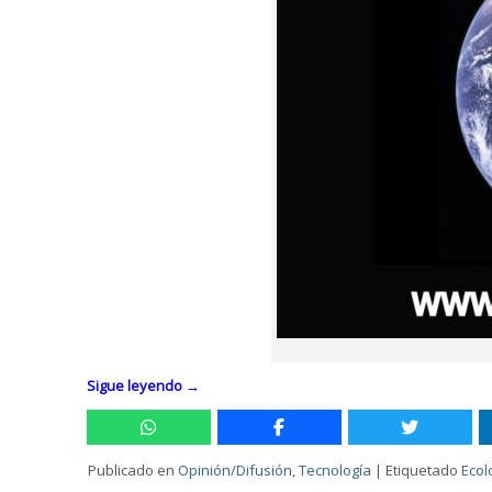
Sigue leyendo
→
Publicado en
Opinión/Difusión
,
Tecnología
|
Etiquetado
Ecol