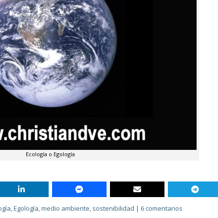
Ecología o Egología
ogía
,
Egología
,
medio ambiente
,
sostenibilidad
|
6 comentarios