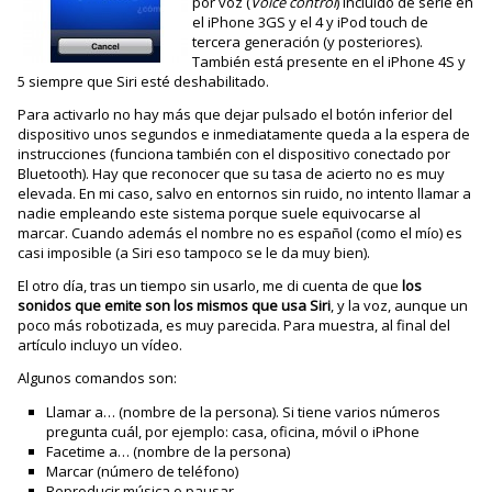
por voz (
Voice control
) incluido de serie en
el iPhone 3GS y el 4 y iPod touch de
tercera generación (y posteriores).
También está presente en el iPhone 4S y
5 siempre que Siri esté deshabilitado.
Para activarlo no hay más que dejar pulsado el botón inferior del
dispositivo unos segundos e inmediatamente queda a la espera de
instrucciones (funciona también con el dispositivo conectado por
Bluetooth). Hay que reconocer que su tasa de acierto no es muy
elevada. En mi caso, salvo en entornos sin ruido, no intento llamar a
nadie empleando este sistema porque suele equivocarse al
marcar. Cuando además el nombre no es español (como el mío) es
casi imposible (a Siri eso tampoco se le da muy bien).
El otro día, tras un tiempo sin usarlo, me di cuenta de que
los
sonidos que emite son los mismos que usa Siri
, y la voz, aunque un
poco más robotizada, es muy parecida. Para muestra, al final del
artículo incluyo un vídeo.
Algunos comandos son:
Llamar a… (nombre de la persona). Si tiene varios números
pregunta cuál, por ejemplo: casa, oficina, móvil o iPhone
Facetime a… (nombre de la persona)
Marcar (número de teléfono)
Reproducir música o pausar