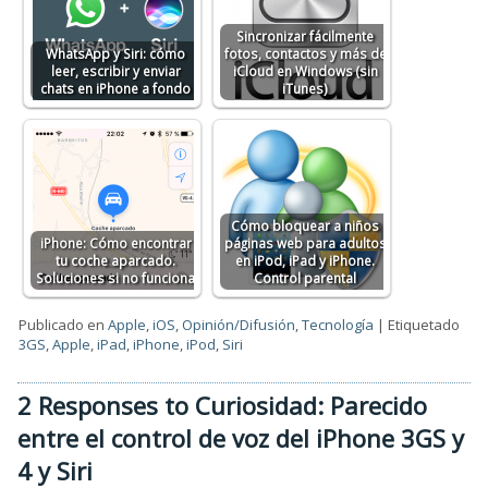
Sincronizar fácilmente
WhatsApp y Siri: cómo
fotos, contactos y más de
leer, escribir y enviar
iCloud en Windows (sin
chats en iPhone a fondo
iTunes)
Cómo bloquear a niños
iPhone: Cómo encontrar
páginas web para adultos
tu coche aparcado.
en iPod, iPad y iPhone.
Soluciones si no funciona
Control parental
Publicado en
Apple
,
iOS
,
Opinión/Difusión
,
Tecnología
|
Etiquetado
3GS
,
Apple
,
iPad
,
iPhone
,
iPod
,
Siri
2 Responses to Curiosidad: Parecido
entre el control de voz del iPhone 3GS y
4 y Siri