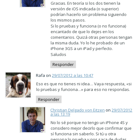
Gracias. En teoría si los dos tienen la
versión de iOS indicada (o superior)
podrían hacerlo sin problema siguiendo
los mismos pasos.
Si lo pruebas y funciona (o no funciona)
encantado de que lo dejes en los
comentarios. Quizá otras personas tengan
la misma duda. Yo lo he probado de un
iPhone 3GS a un iPad y perfecto.
Saludos
Responder
Rafa on
29/07/2012 a las 10:47
Eso es que no tienes ni idea… Vaya respuesta, «si
lo pruebas y funciona…» para eso no respondas.
Responder
Christian Delgado von Eitzen
on
29/07/2012
a las 13:19
No lo sé porque no tengo un iPhone 4S y
considero mejor decirlo que confirmar que
sí funciona sin saberlo. Si tú u otra
persona lo prueba y nos saca de dudas,