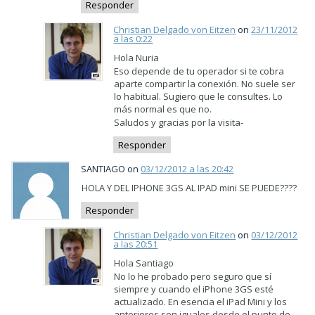
Responder
Christian Delgado von Eitzen
on
23/11/2012
a las 0:22
Hola Nuria
Eso depende de tu operador si te cobra
aparte compartir la conexión. No suele ser
lo habitual. Sugiero que le consultes. Lo
más normal es que no.
Saludos y gracias por la visita-
Responder
SANTIAGO on
03/12/2012 a las 20:42
HOLA Y DEL IPHONE 3GS AL IPAD mini SE PUEDE????
Responder
Christian Delgado von Eitzen
on
03/12/2012
a las 20:51
Hola Santiago
No lo he probado pero seguro que sí
siempre y cuando el iPhone 3GS esté
actualizado. En esencia el iPad Mini y los
anteriores son iguales desde el punto de