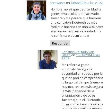
teresaezc
on
13/08/2014 a las 21:22
Hombre, no sé qué decirte. Mucha
gente lleva el Bluetooth activado
siempre y me parece que hackear
una conexión Bluetooth es más
fácil que hacerlo con una Wifi. A ver
si algún experto en seguridad nos
lo confirma o desmiente ;)
Responder
Christian Delgado von
Eitzen
on
13/08/2014 a las
21:49
Me refiero a gente
«normal». Sé algo de
seguridad en redes y por lo
que he podido comprobar a
lo largo del tiempo (siempre
hay matices) es más segura
la Wifi (depende de la
encriptación y de otros
factores) que el Bluetooth.
En mi comentario me refería
a que se va cotillear menos