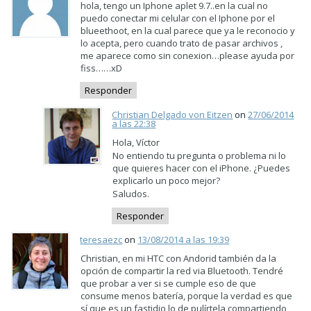
hola, tengo un Iphone aplet 9.7..en la cual no
puedo conectar mi celular con el Iphone por el
blueethoot, en la cual parece que ya le reconocio y
lo acepta, pero cuando trato de pasar archivos ,
me aparece como sin conexion…please ayuda por
fiss……xD
Responder
Christian Delgado von Eitzen
on
27/06/2014
a las 22:38
Hola, Víctor
No entiendo tu pregunta o problema ni lo
que quieres hacer con el iPhone. ¿Puedes
explicarlo un poco mejor?
Saludos.
Responder
teresaezc
on
13/08/2014 a las 19:39
Christian, en mi HTC con Andorid también da la
opción de compartir la red via Bluetooth. Tendré
que probar a ver si se cumple eso de que
consume menos batería, porque la verdad es que
sí que es un fastidio lo de pulírtela compartiendo