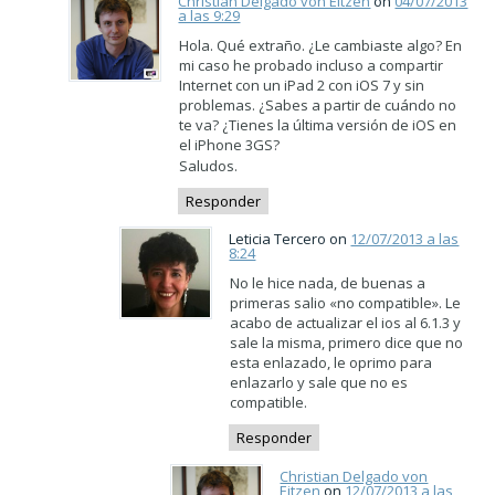
Christian Delgado von Eitzen
on
04/07/2013
a las 9:29
Hola. Qué extraño. ¿Le cambiaste algo? En
mi caso he probado incluso a compartir
Internet con un iPad 2 con iOS 7 y sin
problemas. ¿Sabes a partir de cuándo no
te va? ¿Tienes la última versión de iOS en
el iPhone 3GS?
Saludos.
Responder
Leticia Tercero on
12/07/2013 a las
8:24
No le hice nada, de buenas a
primeras salio «no compatible». Le
acabo de actualizar el ios al 6.1.3 y
sale la misma, primero dice que no
esta enlazado, le oprimo para
enlazarlo y sale que no es
compatible.
Responder
Christian Delgado von
Eitzen
on
12/07/2013 a las