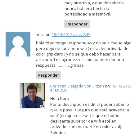
muy atractiva, y que de saberlo
nunca hubiera hecho la
portabilidad a másmóvil.
Responder
nora on
18/10/2012 a las 2:49
hola !!!! yo tengo un iphone 4s y no se si toque algo
pero dejo de funcionar wifi ( esta desactivada de
color gris claro ) y no se que debo hacer para
activarlo. Les agradezco si me pueden dar una
respuesta …………gracias
Responder
Christian Delgado von Eitzen
on
19/10/2012
a las 2:28
Hola Nora
Por tu descripción es difícil poder saber lo
que le pasa. ¿Seguro que está activada la
wifi? (en ajustes->wifi-> que el botón
deslizante superior de Wifi esté en
activado -con una parte en color azul).
Saludos