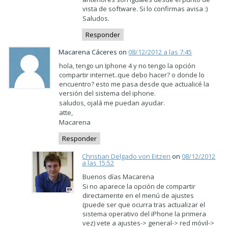
vista de software. Si lo confirmas avisa :)
Saludos.
Responder
Macarena Cáceres on
08/12/2012 a las 7:45
hola, tengo un Iphone 4 y no tengo la opción
compartir internet..que debo hacer? o donde lo
encuentro? esto me pasa desde que actualicé la
versión del sistema del iphone.
saludos, ojalá me puedan ayudar.
atte,
Macarena
Responder
Christian Delgado von Eitzen
on
08/12/2012
a las 15:52
Buenos días Macarena
Si no aparece la opción de compartir
directamente en el menú de ajustes
(puede ser que ocurra tras actualizar el
sistema operativo del iPhone la primera
vez) vete a ajustes-> general-> red móvil->