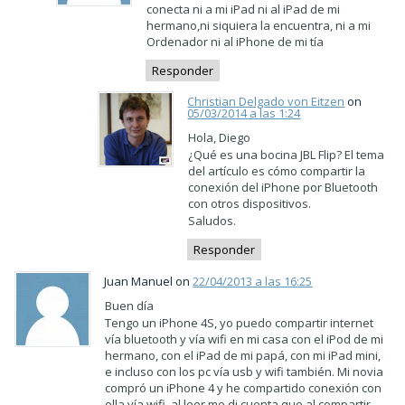
conecta ni a mi iPad ni al iPad de mi
hermano,ni siquiera la encuentra, ni a mi
Ordenador ni al iPhone de mi tía
Responder
Christian Delgado von Eitzen
on
05/03/2014 a las 1:24
Hola, Diego
¿Qué es una bocina JBL Flip? El tema
del artículo es cómo compartir la
conexión del iPhone por Bluetooth
con otros dispositivos.
Saludos.
Responder
Juan Manuel on
22/04/2013 a las 16:25
Buen día
Tengo un iPhone 4S, yo puedo compartir internet
vía bluetooth y vía wifi en mi casa con el iPod de mi
hermano, con el iPad de mi papá, con mi iPad mini,
e incluso con los pc vía usb y wifi también. Mi novia
compró un iPhone 4 y he compartido conexión con
ella vía wifi, al leer me di cuenta que al compartir