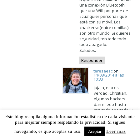
una conexión Bluetooth
que una Wifi por parte de
«cualquier persona» que
esté con su móvil. Los
«hackers» (entre comillas)
son otro mundo. Si quieres
seguridad, ten todo todo
todo apagado.
Saludos.
Responder
teresaezc
on
14/08/2014 a las
10:33
jajaja, eso es
verdad, Chrsitian.
Algunos hackers
dan miedo hasta
con todo apagado :-)
Este blog recopila alguna información estadística de cada visitante
para mejorar siempre respetando la privacidad. Si sigues
Christian Delgado
von Eitzen
on
16/08/2014 a las 0:05
navegando, es que aceptas su uso.
Leer más
Aceptar
Es que ellos son