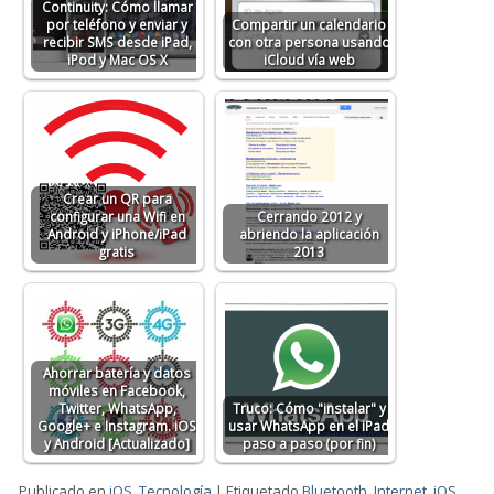
Continuity: Cómo llamar
por teléfono y enviar y
Compartir un calendario
recibir SMS desde iPad,
con otra persona usando
iPod y Mac OS X
iCloud vía web
Crear un QR para
configurar una Wifi en
Cerrando 2012 y
Android y iPhone/iPad
abriendo la aplicación
gratis
2013
Ahorrar batería y datos
móviles en Facebook,
Twitter, WhatsApp,
Truco: Cómo "instalar" y
Google+ e Instagram. iOS
usar WhatsApp en el iPad
y Android [Actualizado]
paso a paso (por fin)
Publicado en
iOS
,
Tecnología
|
Etiquetado
Bluetooth
,
Internet
,
iOS
,