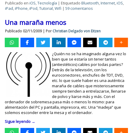
Publicado en
iOS
,
Tecnología
|
Etiquetado
Bluetooth
,
Internet
,
iOS
,
iPad
,
iPhone
,
iPod
,
Tutorial
,
Wifi
|
59 comentarios
Una maraña menos
Publicado
02/11/2009
|
Por
Christian Delgado von Eitzen
¿Quién no se ha imaginado alguna vez lo
bien que se estaría sin tener tantos
(antiestéticos) cables por todas partes?
Detrás de la televisión, con los
euroconectores, enchufes de TDT, DVD,
etc. lo que suele haber es una auténtica
maraña de cables que misteriosamente
siempre tienden a entrelazarse, llenarse
de polvo y liarse más y más. Con el
ordenador de sobremesa pasa más o menos lo mismo: para
alimentación del PC y pantalla, impresora, etc. Una “madeja” que
solemos esconder entre la mesa y el ordenador.
Sigue leyendo
→