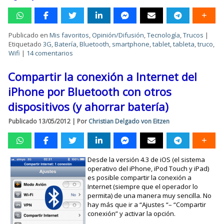
Publicado en
Mis favoritos
,
Opinión/Difusión
,
Tecnología
,
Trucos
|
Etiquetado
3G
,
Batería
,
Bluetooth
,
smartphone
,
tablet
,
tableta
,
truco
,
Wifi
|
14 comentarios
Compartir la conexión a Internet del
iPhone por Bluetooth con otros
dispositivos (y ahorrar batería)
Publicado
13/05/2012
|
Por
Christian Delgado von Eitzen
Desde la versión 4.3 de iOS (el sistema
operativo del iPhone, iPod Touch y iPad)
es posible compartir la conexión a
Internet (siempre que el operador lo
permita) de una manera muy sencilla. No
hay más que ir a “Ajustes “– “Compartir
conexión” y activar la opción.