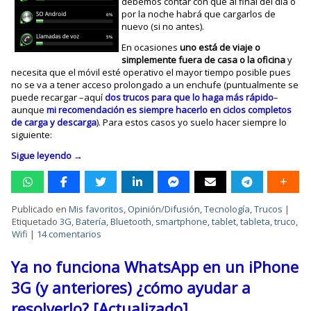
debemos contar con que al final del día o
por la noche habrá que cargarlos de
nuevo (si no antes).
En ocasiones
uno está de viaje o
simplemente fuera de casa o la oficina
y
necesita que el móvil esté operativo el mayor tiempo posible pues
no se va a tener acceso prolongado a un enchufe (puntualmente se
puede recargar –aquí
dos trucos para que lo haga más rápido
–
aunque
mi recomendación es siempre hacerlo en ciclos completos
de carga y descarga
). Para estos casos yo suelo hacer siempre lo
siguiente:
Sigue leyendo
→
Publicado en
Mis favoritos
,
Opinión/Difusión
,
Tecnología
,
Trucos
|
Etiquetado
3G
,
Batería
,
Bluetooth
,
smartphone
,
tablet
,
tableta
,
truco
,
Wifi
|
14 comentarios
Ya no funciona WhatsApp en un iPhone
3G (y anteriores) ¿cómo ayudar a
resolverlo? [Actualizado]