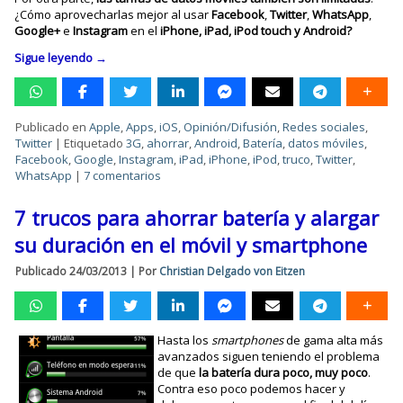
¿Cómo aprovecharlas mejor al usar
Facebook
,
Twitter
,
WhatsApp
,
Google+
e
Instagram
en el
iPhone, iPad, iPod touch y Android?
Sigue leyendo
→
Publicado en
Apple
,
Apps
,
iOS
,
Opinión/Difusión
,
Redes sociales
,
Twitter
|
Etiquetado
3G
,
ahorrar
,
Android
,
Batería
,
datos móviles
,
Facebook
,
Google
,
Instagram
,
iPad
,
iPhone
,
iPod
,
truco
,
Twitter
,
WhatsApp
|
7 comentarios
7 trucos para ahorrar batería y alargar
su duración en el móvil y smartphone
Publicado
24/03/2013
|
Por
Christian Delgado von Eitzen
Hasta los
smartphones
de gama alta más
avanzados siguen teniendo el problema
de que
la batería dura poco, muy poco
.
Contra eso poco podemos hacer y