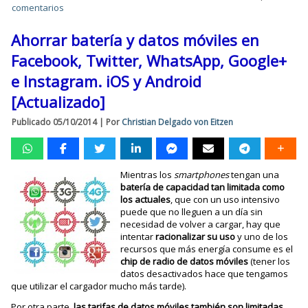
comentarios
Ahorrar batería y datos móviles en
Facebook, Twitter, WhatsApp, Google+
e Instagram. iOS y Android
[Actualizado]
Publicado
05/10/2014
|
Por
Christian Delgado von Eitzen
Mientras los
smartphones
tengan una
batería de capacidad tan limitada como
los actuales
, que con un uso intensivo
puede que no lleguen a un día sin
necesidad de volver a cargar, hay que
intentar
racionalizar su uso
y uno de los
recursos que más energía consume es el
chip de radio de datos móviles
(tener los
datos desactivados hace que tengamos
que utilizar el cargador mucho más tarde).
Por otra parte,
las tarifas de datos móviles también son limitadas
.