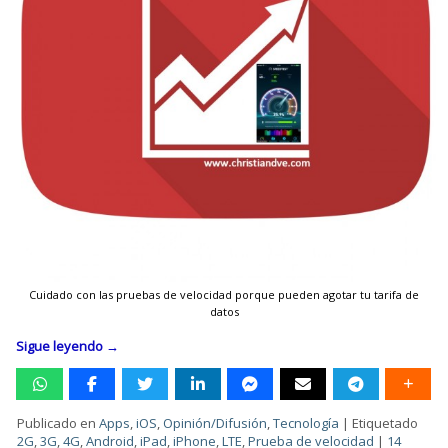
Cuidado con las pruebas de velocidad porque pueden agotar tu tarifa de
datos
Sigue leyendo
→
Publicado en
Apps
,
iOS
,
Opinión/Difusión
,
Tecnología
|
Etiquetado
2G
,
3G
,
4G
,
Android
,
iPad
,
iPhone
,
LTE
,
Prueba de velocidad
|
14