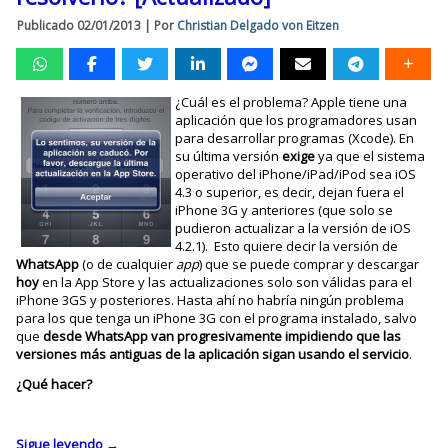
Publicado
02/01/2013
|
Por
Christian Delgado von Eitzen
¿Cuál es el problema? Apple tiene una
aplicación que los programadores usan
para desarrollar programas (Xcode). En
su última versión
exige
ya que el sistema
operativo del iPhone/iPad/iPod sea iOS
4.3 o superior, es decir, dejan fuera el
iPhone 3G y anteriores (que solo se
pudieron actualizar a la versión de iOS
4.2.1). Esto quiere decir la versión de
WhatsApp
(o de cualquier
app
) que se puede comprar y descargar
hoy
en la App Store y las actualizaciones solo son válidas para el
iPhone 3GS y posteriores. Hasta ahí no habría ningún problema
para los que tenga un iPhone 3G con el programa instalado, salvo
que
desde WhatsApp van progresivamente impidiendo que las
versiones más antiguas de la aplicación sigan usando el servicio
.
¿Qué hacer?
Sigue leyendo
→