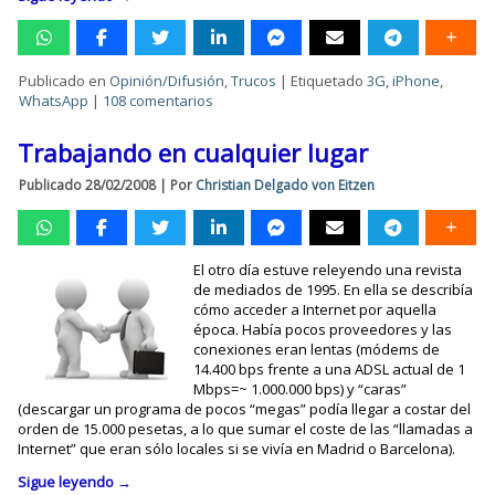
Publicado en
Opinión/Difusión
,
Trucos
|
Etiquetado
3G
,
iPhone
,
WhatsApp
|
108 comentarios
Trabajando en cualquier lugar
Publicado
28/02/2008
|
Por
Christian Delgado von Eitzen
El otro día estuve releyendo una revista
de mediados de 1995. En ella se describía
cómo acceder a Internet por aquella
época. Había pocos proveedores y las
conexiones eran lentas (módems de
14.400 bps frente a una ADSL actual de 1
Mbps=~ 1.000.000 bps) y “caras”
(descargar un programa de pocos “megas” podía llegar a costar del
orden de 15.000 pesetas, a lo que sumar el coste de las “llamadas a
Internet” que eran sólo locales si se vivía en Madrid o Barcelona).
Sigue leyendo
→