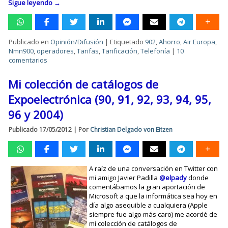
Sigue leyendo
→
Publicado en
Opinión/Difusión
|
Etiquetado
902
,
Ahorro
,
Air Europa
,
Nmn900
,
operadores
,
Tarifas
,
Tarificación
,
Telefonía
|
10
comentarios
Mi colección de catálogos de
Expoelectrónica (90, 91, 92, 93, 94, 95,
96 y 2004)
Publicado
17/05/2012
|
Por
Christian Delgado von Eitzen
A raíz de una conversación en Twitter con
mi amigo Javier Padilla
@elpady
donde
comentábamos la gran aportación de
Microsoft a que la informática sea hoy en
día algo asequible a cualquiera (Apple
siempre fue algo más caro) me acordé de
mi colección de catálogos de