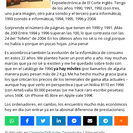
Expoelectrónica de El Corte Inglés. Tengo
de los años 1990, 1991, 1992 (son tres,
uno para imagen, otro para sonido y el tercero para informática),
1993 (sonido e informática), 1994, 1995, 1996 y 2004.
Sorprende el número de páginas que tienen en 1990 y 1991. ¡Más
de 200! Entre 1994 y 1996 superan las 100, lo que contrasta con las
24 del “folleto” de 2004. En los últimos años no sé si no cogí porque
no había o porque en pocas hojas. ¡Una pena!
Es asombrosa también la evolución de la informática de consumo
en estos 22 años. Me planteo hacer un post año a año. Hay muchas
marcas que ya no sé si existen y me he quedado sobre todo con
que en el catálogo de 1990
ya hay móviles
(por llamarlos de alguna
manera pues pesan más de 2 Kg.). Me ha hecho mucha gracia (para
los que critican los precios de los terminales de gama alta actuales –
aunque hay que verlo en perspectiva-) que un Nokia 8110 en 1996
(con Airtel) valía 93.000 pesetas (se me hace raro escribir pesetas)
unos 560€. Un iPhone 4S libre en Apple vale 599€.
Los ordenadores, en cambio, los encuentro mucho más económicos
hoy en día (sin entrar ya en la abismal diferencia de prestaciones).
Publicado en
Opinión/Difusión
,
Tecnología
|
Etiquetado