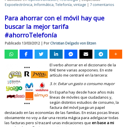
Expoelectrónica
,
Informática
,
Telefonía
,
vintage
|
7 comentarios
Para ahorrar con el móvil hay que
buscar la mejor tarifa
#ahorroTelefonía
Publicado
13/03/2012
|
Por
Christian Delgado von Eitzen
El verbo ahorrar en el diccionario de la
RAE tiene varias acepciones. En este
artículo me centraré en la tercera:
3. tr. Evitar un gasto o consumo mayor
En España hay desde hace años más
líneas de móviles que ciudadanos y,
según distintos estudios de consumo, la
factura del móvil juega un papel
destacado en las economías de las familias. En estas pocas líneas
obviamente no voy a dar una receta mágica para adelgazar todas
las facturas pero sí trazaré unas indicaciones que
en base a mi