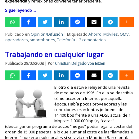
experiencia
y reflexiones conviene tener presente.
Sigue leyendo
→
Publicado en
Opinión/Difusión
|
Etiquetado
Ahorro
,
Móviles
,
OMV
,
operadores
,
smartphones
,
Telefonía
|
2 comentarios
Trabajando en cualquier lugar
Publicado
28/02/2008
|
Por
Christian Delgado von Eitzen
El otro día estuve releyendo una revista
de mediados de 1995. En ella se describía
cómo acceder a Internet por aquella
época. Había pocos proveedores y las
conexiones eran lentas (módems de
14.400 bps frente a una ADSL actual de 1
Mbps=~ 1.000.000 bps) y “caras”
(descargar un programa de pocos “megas” podía llegar a costar del
orden de 15.000 pesetas, a lo que sumar el coste de las “llamadas a
Internet” que eran sólo locales si se vivía en Madrid o Barcelona).