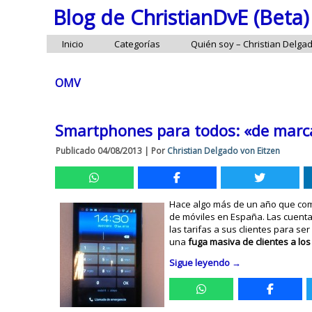
Blog de ChristianDvE (Beta)
Inicio
Categorías
Quién soy – Christian Delga
OMV
Smartphones para todos: «de marca
Publicado
04/08/2013
|
Por
Christian Delgado von Eitzen
Hace algo más de un año que co
de móviles en España. Las cuenta
las tarifas a sus clientes para s
una
fuga masiva de clientes a lo
Sigue leyendo
→