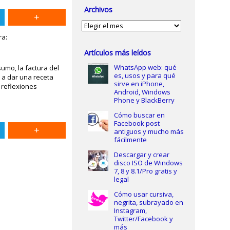
Archivos
Archivos
ra:
Artículos más leídos
WhatsApp web: qué
umo, la factura del
es, usos y para qué
 a dar una receta
sirve en iPhone,
 reflexiones
Android, Windows
Phone y BlackBerry
Cómo buscar en
Facebook post
antiguos y mucho más
fácilmente
Descargar y crear
disco ISO de Windows
7, 8 y 8.1/Pro gratis y
legal
Cómo usar cursiva,
negrita, subrayado en
Instagram,
Twitter/Facebook y
más