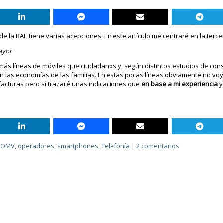
 de la RAE tiene varias acepciones. En este artículo me centraré en la terce
mayor
s líneas de móviles que ciudadanos y, según distintos estudios de cons
n las economías de las familias. En estas pocas líneas obviamente no voy
facturas pero sí trazaré unas indicaciones que
en base a mi experiencia
y
,
OMV
,
operadores
,
smartphones
,
Telefonía
|
2 comentarios