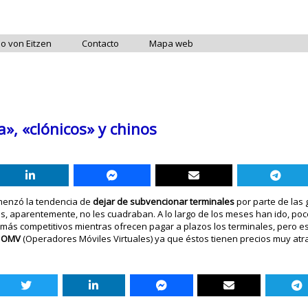
do von Eitzen
Contacto
Mapa web
», «clónicos» y chinos
menzó la tendencia de
dejar de subvencionar terminales
por parte de las
s, aparentemente, no les cuadraban. A lo largo de los meses han ido, po
er más competitivos mientras ofrecen pagar a plazos los terminales, pero e
s OMV
(Operadores Móviles Virtuales) ya que éstos tienen precios muy atra