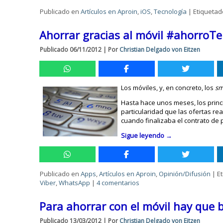
Publicado en
Artículos en Aproin
,
iOS
,
Tecnología
|
Etiquetad
Ahorrar gracias al móvil #ahorroTe
Publicado
06/11/2012
|
Por
Christian Delgado von Eitzen
Los móviles, y, en concreto, los
sm
Hasta hace unos meses, los princ
particularidad que las ofertas r
cuando finalizaba el contrato de
Sigue leyendo
→
Publicado en
Apps
,
Artículos en Aproin
,
Opinión/Difusión
|
E
Viber
,
WhatsApp
|
4 comentarios
Para ahorrar con el móvil hay que 
Publicado
13/03/2012
|
Por
Christian Delgado von Eitzen