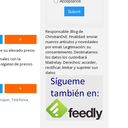
Responsable: Blog de
ChristianDvE. Finalidad: enviar
nuevos artículos y novedades
por email. Legitimación: su
e su elevado precio.
consentimiento. Destinatarios:
los datos los custodiará
nales con la
Mailrelay. Derechos: acceder,
o
regateo
de precios
rectificar, limitar y suprimir sus
datos
ruper
,
Telefonía
,