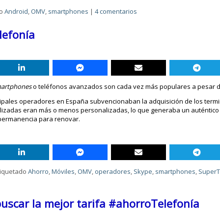
o
Android
,
OMV
,
smartphones
|
4 comentarios
lefonía
artphones
o teléfonos avanzados son cada vez más populares a pesar d
ipales operadores en España subvencionaban la adquisición de los termi
ealizadas eran más o menos personalizadas, lo que generaba un auténtic
 permanencia para renovar.
tiquetado
Ahorro
,
Móviles
,
OMV
,
operadores
,
Skype
,
smartphones
,
SuperT
buscar la mejor tarifa #ahorroTelefonía