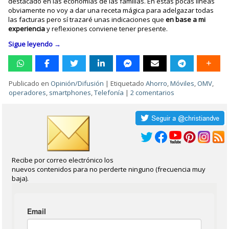
destacado en las economías de las familias. En estas pocas líneas
obviamente no voy a dar una receta mágica para adelgazar todas
las facturas pero sí trazaré unas indicaciones que
en base a mi
experiencia
y reflexiones conviene tener presente.
Sigue leyendo
→
Publicado en
Opinión/Difusión
|
Etiquetado
Ahorro
,
Móviles
,
OMV
,
operadores
,
smartphones
,
Telefonía
|
2 comentarios
Recibe por correo electrónico los
nuevos contenidos para no perderte ninguno (frecuencia muy
baja).