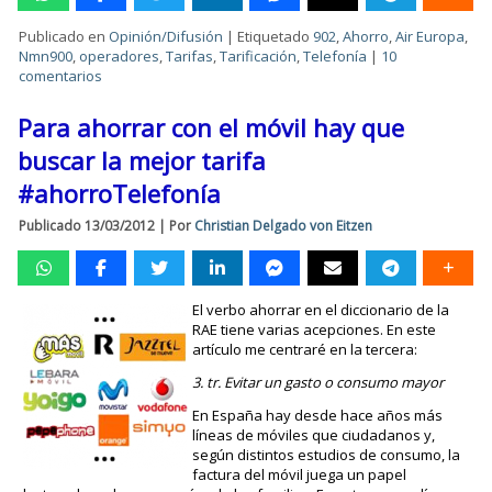
Publicado en
Opinión/Difusión
|
Etiquetado
902
,
Ahorro
,
Air Europa
,
Nmn900
,
operadores
,
Tarifas
,
Tarificación
,
Telefonía
|
10
comentarios
Para ahorrar con el móvil hay que
buscar la mejor tarifa
#ahorroTelefonía
Publicado
13/03/2012
|
Por
Christian Delgado von Eitzen
El verbo ahorrar en el diccionario de la
RAE tiene varias acepciones. En este
artículo me centraré en la tercera:
3. tr. Evitar un gasto o consumo mayor
En España hay desde hace años más
líneas de móviles que ciudadanos y,
según distintos estudios de consumo, la
factura del móvil juega un papel