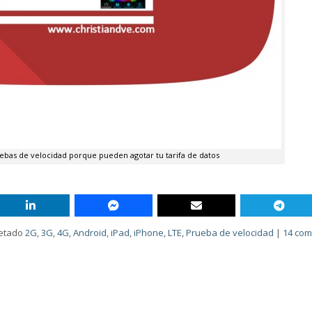
ebas de velocidad porque pueden agotar tu tarifa de datos
uetado
2G
,
3G
,
4G
,
Android
,
iPad
,
iPhone
,
LTE
,
Prueba de velocidad
|
14 com