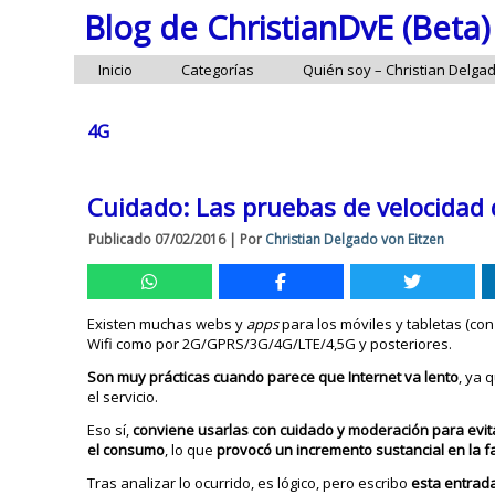
Blog de ChristianDvE (Beta)
Inicio
Categorías
Quién soy – Christian Delga
4G
Cuidado: Las pruebas de velocidad 
Publicado
07/02/2016
|
Por
Christian Delgado von Eitzen
Existen muchas webs y
apps
para los móviles y tabletas (co
Wifi como por 2G/GPRS/3G/4G/LTE/4,5G y posteriores.
Son muy prácticas cuando parece que Internet va lento
, ya 
el servicio.
Eso sí,
conviene usarlas con cuidado y moderación para evit
el consumo
, lo que
provocó un incremento sustancial en la f
Tras analizar lo ocurrido, es lógico, pero escribo
esta entrada