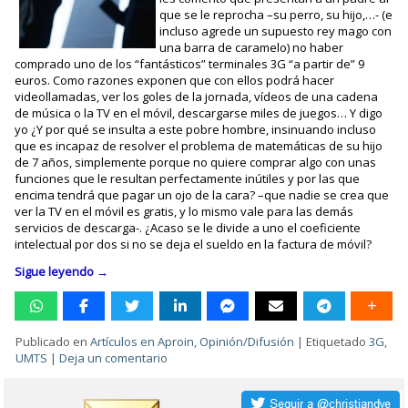
que se le reprocha –su perro, su hijo,…- (e
incluso agrede un supuesto rey mago con
una barra de caramelo) no haber
comprado uno de los “fantásticos” terminales 3G “a partir de” 9
euros. Como razones exponen que con ellos podrá hacer
videollamadas, ver los goles de la jornada, vídeos de una cadena
de música o la TV en el móvil, descargarse miles de juegos… Y digo
yo ¿Y por qué se insulta a este pobre hombre, insinuando incluso
que es incapaz de resolver el problema de matemáticas de su hijo
de 7 años, simplemente porque no quiere comprar algo con unas
funciones que le resultan perfectamente inútiles y por las que
encima tendrá que pagar un ojo de la cara? –que nadie se crea que
ver la TV en el móvil es gratis, y lo mismo vale para las demás
servicios de descarga-. ¿Acaso se le divide a uno el coeficiente
intelectual por dos si no se deja el sueldo en la factura de móvil?
Sigue leyendo
→
Publicado en
Artículos en Aproin
,
Opinión/Difusión
|
Etiquetado
3G
,
UMTS
|
Deja un comentario