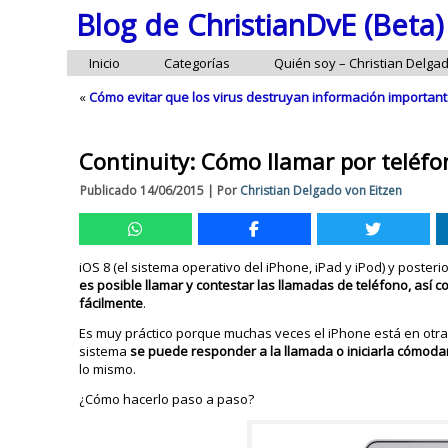
Blog de ChristianDvE (Beta)
Inicio
Categorías
Quién soy – Christian Delga
«
Cómo evitar que los virus destruyan información importa
Continuity: Cómo llamar por teléfon
Publicado
14/06/2015
|
Por
Christian Delgado von Eitzen
iOS 8 (el sistema operativo del iPhone, iPad y iPod) y posterio
es posible llamar y contestar las llamadas de teléfono, así c
fácilmente
.
Es muy práctico porque muchas veces el iPhone está en otra 
sistema
se puede responder a la llamada o iniciarla cómoda
lo mismo.
¿Cómo hacerlo paso a paso?