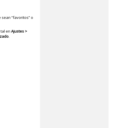
 sean “favoritos” o
 tal en
Ajustes >
izado
.