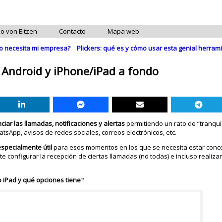
do von Eitzen
Contacto
Mapa web
o necesita mi empresa?
Plickers: qué es y cómo usar esta genial herrami
Android y iPhone/iPad a fondo
nciar las llamadas, notificaciones y alertas
permitiendo un rato de “tranqui
tsApp, avisos de redes sociales, correos electrónicos, etc.
especialmente útil
para esos momentos en los que se necesita estar conce
te configurar la recepción de ciertas llamadas (no todas) e incluso realiza
o iPad y qué opciones tiene
?