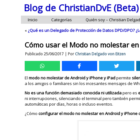
Blog de ChristianDvE (Beta)
Inicio
Categorías
Quién soy – Christian Delga
«
¿Qué es un Delegado de Protección de Datos DPD/DPO? ¿L
Cómo usar el Modo no molestar en 
Publicado
25/06/2017
|
Por
Christian Delgado von Eitzen
El
modo no molestar de Android y iPhone y iPad
permite
sile
a los amigos o familiares sin los incesantes mensajes de Wha
No es una función demasiado conocida ni utilizada
pero es
ni interrupciones, silenciando el terminal pero también permi
automáticas por días, horas o incluso eventos.
¿Cómo
configurar el modo no molestar en Android y iPhone 