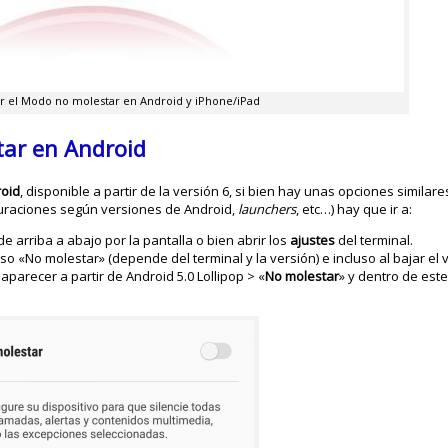
 el Modo no molestar en Android y iPhone/iPad
tar en Android
roid
, disponible a partir de la versión 6, si bien hay unas opciones simila
guraciones según versiones de Android,
launchers
, etc…) hay que ir a:
de arriba a abajo por la pantalla o bien abrir los
ajustes
del terminal.
luso «No molestar» (depende del terminal y la versión) e incluso al bajar e
aparecer a partir de Android 5.0 Lollipop > «
No molestar
» y dentro de est