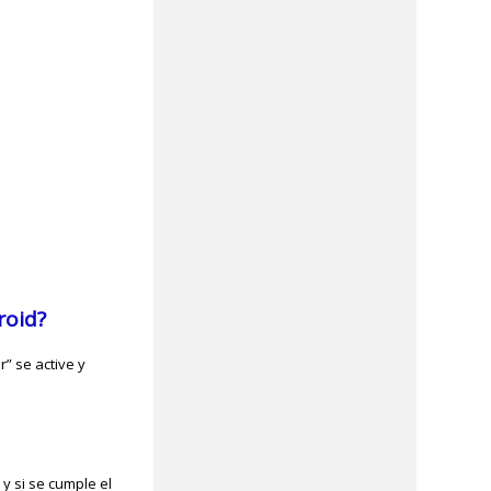
roid?
” se active y
y si se cumple el