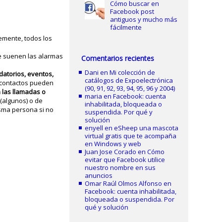
Cómo buscar en
Facebook post
antiguos y mucho más
fácilmente
temente, todos los
ue suenen las alarmas
Comentarios recientes
Dani
en
Mi colección de
rdatorios, eventos,
catálogos de Expoelectrónica
o contactos pueden
(90, 91, 92, 93, 94, 95, 96 y 2004)
 las llamadas o
maria
en
Facebook: cuenta
(algunos) o de
inhabilitada, bloqueada o
isma persona si no
suspendida. Por qué y
solución
enyell
en
eSheep una mascota
virtual gratis que te acompaña
en Windows y web
Juan Jose Corado
en
Cómo
evitar que Facebook utilice
nuestro nombre en sus
anuncios
Omar Raúl Olmos Alfonso
en
Facebook: cuenta inhabilitada,
bloqueada o suspendida. Por
qué y solución