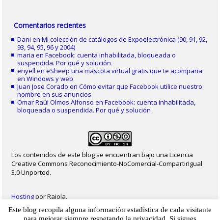
Comentarios recientes
Dani
en
Mi colección de catálogos de Expoelectrónica (90, 91, 92,
93, 94, 95, 96 y 2004)
maria
en
Facebook: cuenta inhabilitada, bloqueada o
suspendida. Por qué y solución
enyell
en
eSheep una mascota virtual gratis que te acompaña
en Windows y web
Juan Jose Corado
en
Cómo evitar que Facebook utilice nuestro
nombre en sus anuncios
Omar Raúl Olmos Alfonso
en
Facebook: cuenta inhabilitada,
bloqueada o suspendida. Por qué y solución
Los contenidos de este blog se encuentran bajo una Licencia
Creative Commons Reconocimiento-NoComercial-CompartirIgual
3.0 Unported.
Hosting
por Raiola.
Este blog recopila alguna información estadística de cada visitante
2023 - Christian Delgado von Eitzen
|
Inicio
|
Contacto
|
Mapa web
|
Aviso legal
para mejorar siempre respetando la privacidad. Si sigues